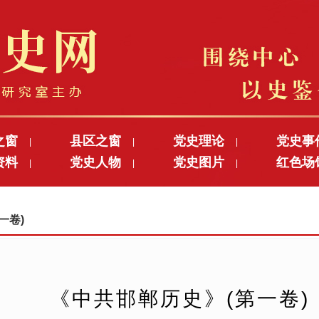
之窗
县区之窗
党史理论
党史事
|
|
|
资料
党史人物
党史图片
红色场
|
|
|
一卷)
《中共邯郸历史》(第一卷)