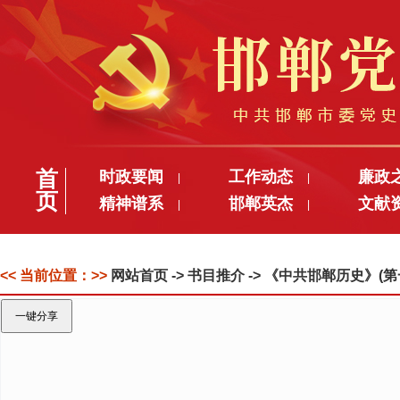
首
时政要闻
工作动态
廉政
|
|
页
精神谱系
邯郸英杰
文献
|
|
<< 当前位置：>>
网站首页
-> 书目推介 -> 《中共邯郸历史》(第
一键分享