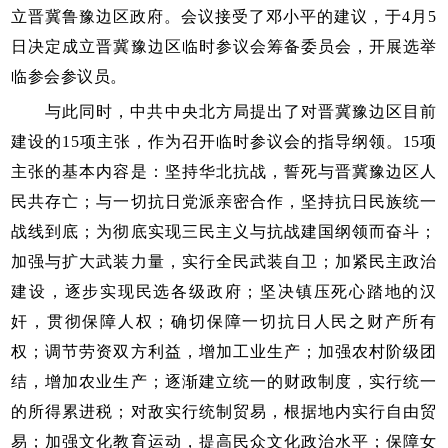
立晋冀鲁豫边区政府。会议接受了邓小平的建议，于4月5
日决定成立晋冀豫边区临时参议会筹备委员会，开展选举
临参会参议员。
与此同时，中共中央北方局提出了对晋冀豫边区目前
建设的15项主张，作为召开临时参议会的指导纲领。15项
主张的基本内容是：坚持华北抗战，誓死与晋冀豫边区人
民共存亡；与一切抗日党派亲密合作，坚持抗日民族统一
战线到底；为彻底实现三民主义与抗战建国纲领而奋斗；
加强与扩大武装力量，实行全民武装自卫；加紧民主政治
建设，逐步实现民选各级政府；坚决镇压死心踏地的汉
奸，贯彻保障人权；确切保障一切抗日人民之财产所有
权；调节劳资双方利益，增加工业生产；加强农村阶级团
结，增加农业生产；逐渐建立统一的财政制度，实行统一
的所得累进税；对敌实行统制贸易，根据地内实行自由贸
易；加强文化教育运动，提高民众文化政治水平；保障女