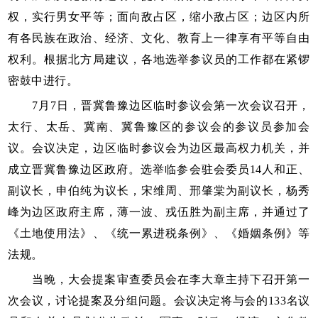
权，实行男女平等；面向敌占区，缩小敌占区；边区内所
有各民族在政治、经济、文化、教育上一律享有平等自由
权利。根据北方局建议，各地选举参议员的工作都在紧锣
密鼓中进行。
7月7日，晋冀鲁豫边区临时参议会第一次会议召开，
太行、太岳、冀南、冀鲁豫区的参议会的参议员参加会
议。会议决定，边区临时参议会为边区最高权力机关，并
成立晋冀鲁豫边区政府。选举临参会驻会委员14人和正、
副议长，申伯纯为议长，宋维周、邢肇棠为副议长，杨秀
峰为边区政府主席，薄一波、戎伍胜为副主席，并通过了
《土地使用法》、《统一累进税条例》、《婚姻条例》等
法规。
当晚，大会提案审查委员会在李大章主持下召开第一
次会议，讨论提案及分组问题。会议决定将与会的133名议