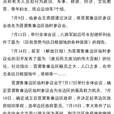
员和有关人员划分为政治、军事、财政、经济、文化教
育、青年妇女、民众运动等7个组。
7月9日，临参会主席团通过决议，将晋冀豫边区参议
会改名为晋冀鲁豫边区临时参议会。
7月12日，举行全体会议，八路军副总司令彭德怀到会
作了题为 《目前形势与抗日根据地的各种政策》的报告。
7月14日，延安 《解放日报》为晋冀鲁豫边区临时参
议会的召开发表了题为 《敌后民主政治的伟大贡献》的社
论。社论指出：晋冀鲁豫边区幅员之大，人口之多，在华
北各抗日根据地中，堪称第一……
晋冀鲁豫边区临时参议会于7月17日举行全体会议，确
定晋冀鲁豫边区临时参议会为全边区的最高权力机关。7月
18日，确定成立后晋冀鲁豫边区政府，并决定起草边区政
府组织章程，选举边区政府委员。7月19日，李大章作了以
中共中央北方局15项主张为基础，制定边区政府施政纲领