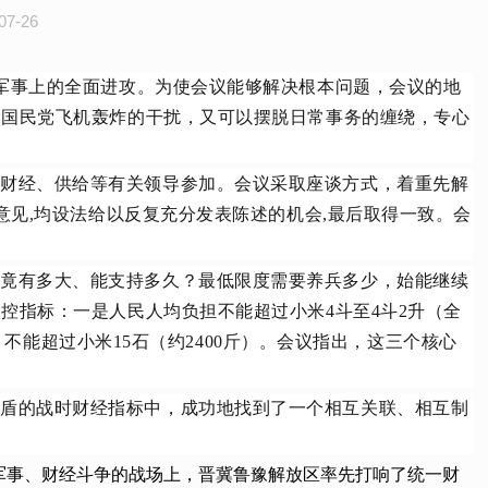
-26
在军事上的全面进攻。为使会议能够解决根本问题，会议的地
除国民党飞机轰炸的干扰，又可以摆脱日常事务的缠绕，专心
、财经、供给等有关领导参加。会议采取座谈方式，着重先解
意见,均设法给以反复充分发表陈述的机会,最后取得一致。会
究竟有多大、能支持多久？最低限度需要养兵多少，始能继续
控指标：一是人民人均负担不能超过小米4斗至4斗2升（全
，不能超过小米15石（约2400斤）。会议指出，这三个核心
矛盾的战时财经指标中，成功地找到了一个相互关联、相互制
军事、财经斗争的战场上，晋冀鲁豫解放区率先打响了统一财