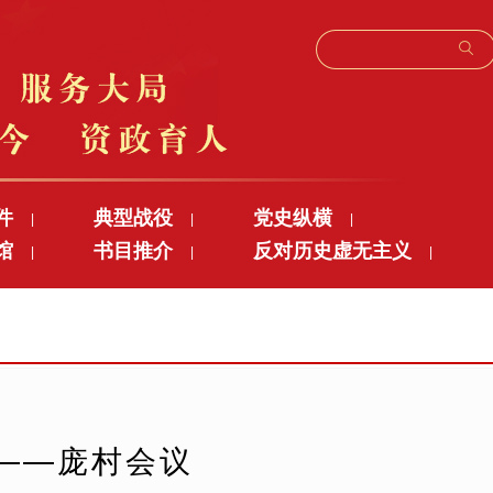
件
典型战役
党史纵横
|
|
|
馆
书目推介
反对历史虚无主义
|
|
|
——庞村会议