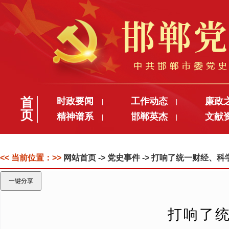
首
时政要闻
工作动态
廉政
|
|
页
精神谱系
邯郸英杰
文献
|
|
<< 当前位置：>>
网站首页
-> 党史事件 -> 打响了统一财经
一键分享
打响了