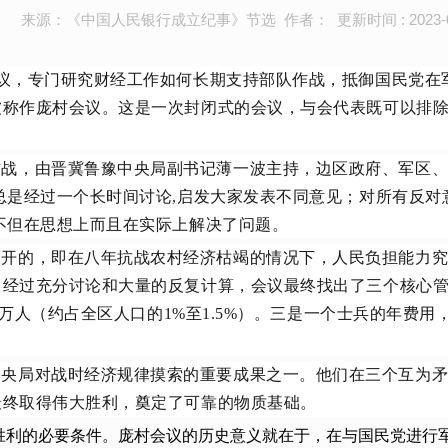
来源：《中国人民银行成立纪事》节选 作者： 更新时间 : 2023-07
经会议，专门研究财经工作如何长期支持部队作战，抵御国民党
被称作庞村会议。这是一次封闭式的会议，与会代表既可以排
。
作战，由晋冀鲁豫中央局副书记薄一波主持，边区政府、军区
总是经过一个长时间讨论,启发大家发表不同意见；对所有反对
不但在思想上而且在实际上解决了问题。
展开的，即在八年抗战农村经济枯竭的情况下，人民负担能力
经过充分讨论和大量的反复计算，会议最终找出了三个核心管
0万人（约占全区人口的1%至1.5%）。三是一个士兵的年费用
中央局对战时经济规律摸索的重要成果之一。他们在三个互为
最终取得伟大胜利，奠定了可靠的物质基础。
胜利的必要条件。庞村会议的历史意义就在于，在与国民党进行