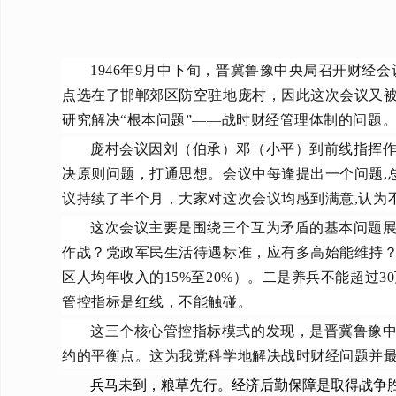
1946年9月中下旬，晋冀鲁豫中央局召开财
点选在了邯郸郊区防空驻地庞村，因此这次会议又
研究解决“根本问题”——战时财经管理体制的问题
庞村会议因刘（伯承）邓（小平）到前线指挥
决原则问题，打通思想。会议中每逢提出一个问题,
议持续了半个月，大家对这次会议均感到满意,认为
这次会议主要是围绕三个互为矛盾的基本问题
作战？党政军民生活待遇标准，应有多高始能维持？
区人均年收入的15%至20%）。二是养兵不能超过3
管控指标是红线，不能触碰。
这三个核心管控指标模式的发现，是晋冀鲁豫
约的平衡点。这为我党科学地解决战时财经问题并
兵马未到，粮草先行。经济后勤保障是取得战争