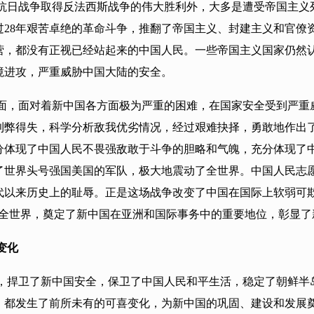
45年的抗日战争取得反法西斯战争的伟大胜利外，大多是遭受帝国
民经过28年艰苦卓绝的革命斗争，推翻了帝国主义、封建主义和官
营，都没有正视已经站起来的中国人民。一些帝国主义国家仍然
境进攻，严重威胁中国大陆的安全。
面，面对着新中国各方面极为严重的困难，在国家安全受到严重
利弊得失，科学分析敌我优劣情况，经过艰难抉择，勇敢地作出了
分体现了中国人民不畏强敌敢于斗争的胆略和气魄，充分体现了
了世界头号强国美国的军队，极大地震动了全世界。中国人民志
代以来历史上的耻辱。正是这场战争改变了中国在国际上软弱可
了全世界，奠定了新中国在亚洲和国际事务中的重要地位，彰显了
变化
，捍卫了新中国安全，保卫了中国人民和平生活，稳定了朝鲜半
，都发生了前所未有的可喜变化，为新中国的巩固、建设和发展