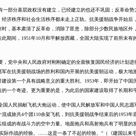
有一部分基层政权没有建立，已经建立的也还不巩固；反革命势力
、经济秩序和社会生活秩序都未走上正轨。抗美援朝战争开始后
束时，基本肃清了反革命，消除了匪患，除部分少数民族地区外
此期间，1951年10月和平解放西藏，全国大陆实现了前所未
，党中央和人民政府对刚刚确定的全面恢复国民经济的计划进行了调
军在抗美援朝战场的胜利和国内开展的抗美援朝运动，极大地激发
建设第一个具有战略意义的重大胜利。1953年，即开始了中
造的一个奇迹。更为重要的是，为此后的国家建设取得了长期和
全国人民捐献飞机大炮运动，使中国人民解放军和中国人民志愿
个混成旅共4个团110余架飞机，到抗美援朝战争结束后的1953年
兵组成的有战斗力的空中力量。地面炮兵和高射炮兵有了明显的
实际作战的经验。……这是一条了不起的经验。”（《建国以来毛