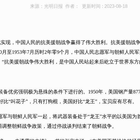
来源：光明日报 作者： 更新时间 : 2023-08-18
停战实现，中国人民的抗美援朝战争赢得了伟大胜利。抗美援朝
10月至1953年7月历时2年零9个月，中国人民志愿军与朝鲜人
：“抗美援朝战争伟大胜利，是中国人民站起来后屹立于世界东方
优劣强弱极为悬殊的条件下进行的。1950年，美国钢产量877
好比“叫花子”，只有打狗棍，美国好比“龙王”，宝贝应有尽有。
愿军与朝鲜人民军一起，将武器装备处于“龙王”水平的以美国为
局调整朝鲜战争政策，通过停战谈判结束了朝鲜战争。