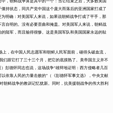
历中，朝鲜战争算是其中的一个：当它结束之后，大多数美国
于僵持状态，同共产党中国这个庞大而落后的亚洲国家打成了
得更为明确：对美国军人来说，如果说朝鲜战争打成了平手，那
不言自明的。没有必要歪曲和掩盖。对美国军人来说，朝鲜战
始的陆军，而且输得很惨。这是美国军队和美国国家永远的耻
场上，在中国人民志愿军和朝鲜人民军面前，碰得头破血流，
。我们跟它打了三十三个月，把它的底摸熟了。美帝国主义并不
5页）彭德怀同志也说，这场战争“雄辩地证明：西方侵略者几百
可以依靠人民的力量击败的”（《彭德怀军事文选》，中央文献
因而对朝鲜战争的教训记忆犹新。同时，抗美援朝战争的伟大胜利