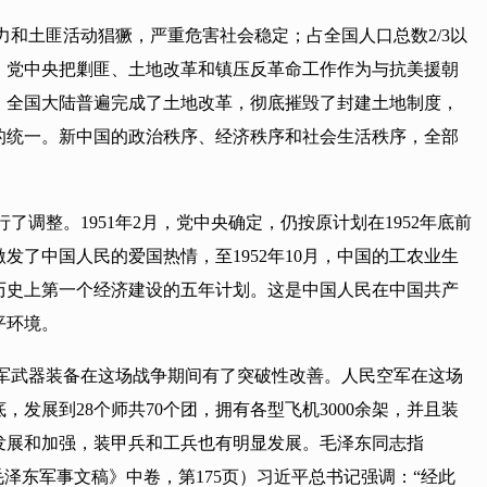
和土匪活动猖獗，严重危害社会稳定；占全国人口总数2/3以
，党中央把剿匪、土地改革和镇压反革命工作作为与抗美援朝
，全国大陆普遍完成了土地改革，彻底摧毁了封建土地制度，
有的统一。新中国的政治秩序、经济秩序和社会生活秩序，全部
整。1951年2月，党中央确定，仍按原计划在1952年底前
了中国人民的爱国热情，至1952年10月，中国的工农业生
国历史上第一个经济建设的五年计划。这是中国人民在中国共产
平环境。
军武器装备在这场战争期间有了突破性改善。人民空军在这场
底，发展到28个师共70个团，拥有各型飞机3000余架，并且装
发展和加强，装甲兵和工兵也有明显发展。毛泽东同志指
泽东军事文稿》中卷，第175页）习近平总书记强调：“经此