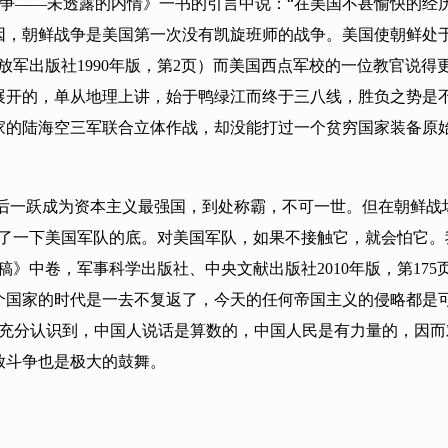
战争——未透露的内情》一书的引言中说：“在美国不甚愉快的经
因，朝鲜战争是美国第一次没有凯旋班师的战争。美国使朝鲜处
放军出版社1990年版，第2页）而美国西点军校的一位教官说
展开的，单从地理上讲，始于鸭绿江而终于三八线，胜负之势是
家的陆海空三军联合立体作战，却没能打过一个贫穷国家装备原
后一跃成为资本主义最强国，到处称霸，不可一世。但在朝鲜战
摸了一下美国军队的底。对美国军队，如果不接触它，就会怕它
》中卷，军事科学出版社、中央文献出版社2010年版，第17
个国家的时代是一去不复返了，今天的任何帝国主义的侵略都是
战争中充分认识到，中国人说话是算数的，中国人民是有力量的，
放斗争也是极大的鼓舞。