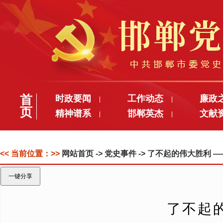
首
时政要闻
工作动态
廉政
|
|
页
精神谱系
邯郸英杰
文献
|
|
<< 当前位置：>>
网站首页
-> 党史事件 -> 了不起的伟大胜利
一键分享
了不起