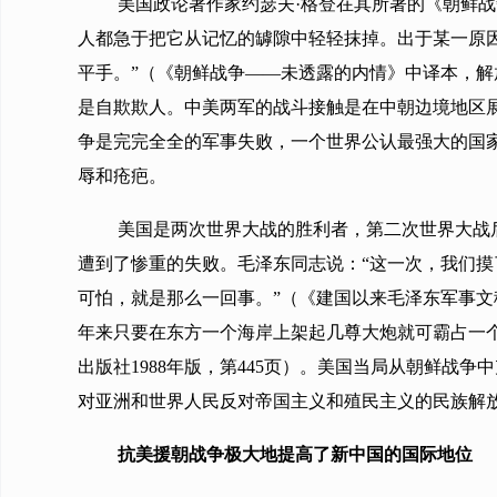
美国政论著作家约瑟夫·格登在其所著的《朝鲜
人都急于把它从记忆的罅隙中轻轻抹掉。出于某一原
平手。”（《朝鲜战争——未透露的内情》中译本，解
是自欺欺人。中美两军的战斗接触是在中朝边境地区
争是完完全全的军事失败，一个世界公认最强大的国
辱和疮疤。
美国是两次世界大战的胜利者，第二次世界大战
遭到了惨重的失败。毛泽东同志说：“这一次，我们
可怕，就是那么一回事。”（《建国以来毛泽东军事文稿
年来只要在东方一个海岸上架起几尊大炮就可霸占一
出版社1988年版，第445页）。美国当局从朝鲜
对亚洲和世界人民反对帝国主义和殖民主义的民族解
抗美援朝战争极大地提高了新中国的国际地位