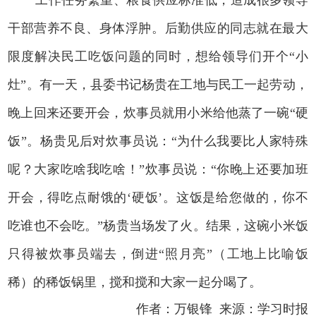
干部营养不良、身体浮肿。后勤供应的同志就在最大
限度解决民工吃饭问题的同时，想给领导们开个“小
灶”。有一天，县委书记杨贵在工地与民工一起劳动，
晚上回来还要开会，炊事员就用小米给他蒸了一碗“硬
饭”。杨贵见后对炊事员说：“为什么我要比人家特殊
呢？大家吃啥我吃啥！”炊事员说：“你晚上还要加班
开会，得吃点耐饿的‘硬饭’。这饭是给您做的，你不
吃谁也不会吃。”杨贵
当场发了火。结果，这碗小米饭
只得被炊事员端去，倒进“照月亮”（工地上比喻饭
稀）的稀饭锅里，搅和搅和大家一起分喝了。
作者：万银锋 来源：
学习时报