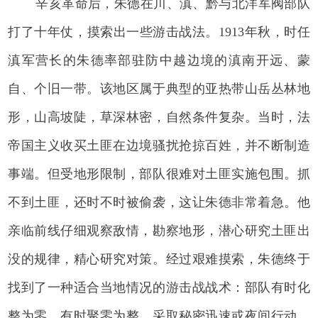
辛亥革命后，朱德在川、滇、黔与北洋军阀部队
打了十年仗，摸索出一些游击战法。1913年秋，时任
滇军营长的朱德率部驻防中越边境的滇南开远、蒙
自、个旧一带。该地区属于典型的亚热带山岳丛林地
形，山高坡陡，草深林密，自然条件复杂。当时，法
帝国主义收买土匪在边境骚扰抢掠百姓，并不断制造
事端。但受地形限制，部队很难对土匪实施包围。抓
不到土匪，还时不时被偷袭，这让朱德非常着急。他
亲临前线仔细观察敌情，勘察地形，潜心研究土匪出
没的规律，精心研究对策。经过艰难摸索，朱德终于
找到了一种适合当地情况的游击战战术：部队有时化
整为零，有时聚零为整，采取秘密迅速或夜间行动，