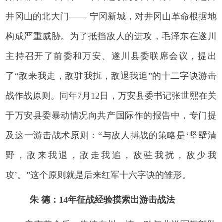
井冈山的北大门—— 宁冈新城，对井冈山革命根据地
构成严重威胁。为了抵挡敌人的进攻，毛泽东在遂川
主持召开了前委和万安、遂川县委联席会议，提出
了“敌来我走，敌驻我扰，敌退我追”的十二字诀游击
战作战原则。同年7月12日，万安县委书记张世熙在关
于万安县委暴动情况向共产国际作的报告中，专门提
及这一游击战术原则：“与敌人搏战的策略是‘坚壁清
野，敌来我退，敌走我追，敌驻我扰，敌少我
攻’。”这个原则就是后来红军十六字诀的雏形。
朱 德：14年征战经验摸索出游击战法