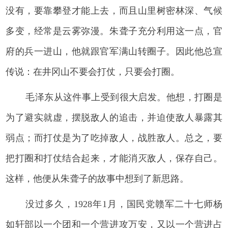
没有，要靠攀登才能上去，而且山里树密林深、气候
多变，经常是云雾弥漫。朱聋子充分利用这一点，官
府的兵一进山，他就跟官军满山转圈子。因此他总宣
传说：在井冈山不要会打仗，只要会打圈。
毛泽东从这件事上受到很大启发。他想，打圈是
为了避实就虚，摆脱敌人的追击，并迫使敌人暴露其
弱点；而打仗是为了吃掉敌人，战胜敌人。总之，要
把打圈和打仗结合起来，才能消灭敌人，保存自己。
这样，他便从朱聋子的故事中想到了新思路。
没过多久，1928年1月，国民党赣军二十七师杨
如轩部以一个团和一个营进攻万安，又以一个营进占