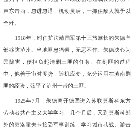
声东击西，忽进忽退，机动灵活，一抓住敌人就予以
全歼。
1918年，时任护法靖国军第十三旅旅长的朱德率
部移防泸州。当地匪患猖獗，无恶不作。朱德决心为
民除害，便担负起清剿土匪的任务。在剿匪的过程
中，他善于审时度势，随机应变，充分运用在滇南剿
匪的经验，荡平了泸州一带的土匪。
1925年7月，朱德离开德国进入苏联莫斯科东方
劳动者共产主义大学学习。几个月后，又到莫斯科郊
外的莫洛霍夫卡接受军事训练，学习城市巷战、游击