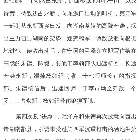
西”战术，主动撤出永新，退回根据地中心宁冈，以逸
待劳，待敌进占永新，向龙源口出动的时机，第四军
一部则从永新西乡出发，向湖南茶陵的高陇奔袭，摆
出主力西出湖南的架势，迷惑赣军，诱敌放胆向根据
地进犯。待敌出动后，在宁冈的毛泽东立即写信给在
高陇的朱德、陈毅，要他们率领部队迅速折回，长途
奔袭永新，端掉杨如轩（敌二十七师师长）的指挥
部。朱德接信后，迅速回师，于草市坳全歼敌一个
团，二占永新，杨如轩带伤狼狈而逃。
第四次反“进剿”，毛泽东和朱德再次故意向西出
击湖南酃县，引诱未受过第四军沉重打击的杨池生第