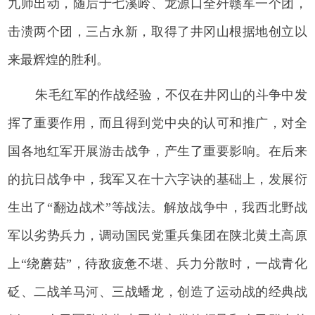
九师出动，随后于七溪岭、龙源口全歼赣军一个团，
击溃两个团，三占永新，取得了井冈山根据地创立以
来最辉煌的胜利。
朱毛红军的作战经验，不仅在井冈山的斗争中发
挥了重要作用，而且得到党中央的认可和推广，对全
国各地红军开展游击战争，产生了重要影响。在后来
的抗日战争中，我军又在十六字诀的基础上，发展衍
生出了“翻边战术”等战法。解放战争中，我西北野战
军以劣势兵力，调动国民党重兵集团在陕北黄土高原
上“绕蘑菇”，待敌疲惫不堪、兵力分散时，一战青化
砭、二战羊马河、三战蟠龙，创造了运动战的经典战