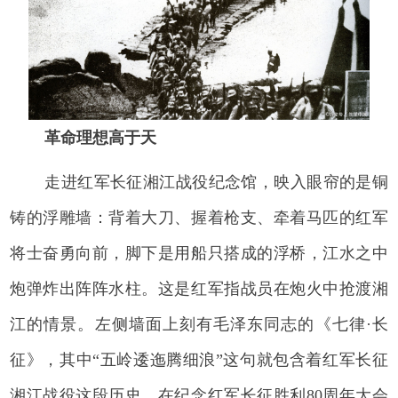
革命理想高于天
走进红军长征湘江战役纪念馆，映入眼帘的是铜
铸的浮雕墙：背着大刀、握着枪支、牵着马匹的红军
将士奋勇向前，脚下是用船只搭成的浮桥，江水之中
炮弹炸出阵阵水柱。这是红军指战员在炮火中抢渡湘
江的情景。左侧墙面上刻有毛泽东同志的《七律·长
征》，其中“五岭逶迤腾细浪”这句就包含着红军长征
湘江战役这段历史。在纪念红军长征胜利80周年大会