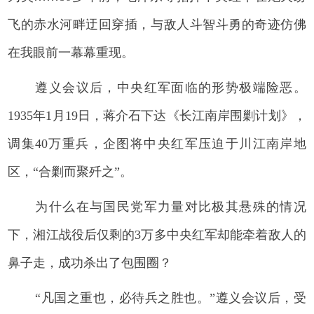
飞的赤水河畔迂回穿插，与敌人斗智斗勇的奇迹仿佛
在我眼前一幕幕重现。
遵义会议后，中央红军面临的形势极端险恶。
1935年1月19日，蒋介石下达《长江南岸围剿计划》，
调集40万重兵，企图将中央红军压迫于川江南岸地
区，“合剿而聚歼之”。
为什么在与国民党军力量对比极其悬殊的情况
下，湘江战役后仅剩的3万多中央红军却能牵着敌人的
鼻子走，成功杀出了包围圈？
“凡国之重也，必待兵之胜也。”遵义会议后，受