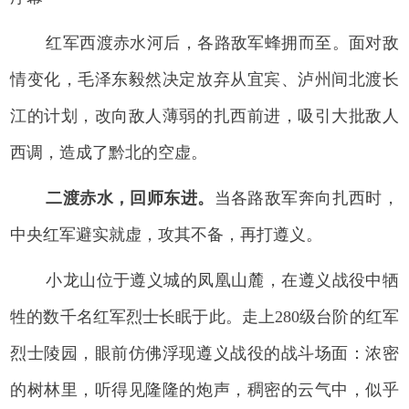
红军西渡赤水河后，各路敌军蜂拥而至。面对敌
情变化，毛泽东毅然决定放弃从宜宾、泸州间北渡长
江的计划，改向敌人薄弱的扎西前进，吸引大批敌人
西调，造成了黔北的空虚。
二渡赤水，回师东进。
当各路敌军奔向扎西时，
中央红军避实就虚，攻其不备，再打遵义。
小龙山位于遵义城的凤凰山麓，在遵义战役中牺
牲的数千名红军烈士长眠于此。走上280级台阶的红军
烈士陵园，眼前仿佛浮现遵义战役的战斗场面：浓密
的树林里，听得见隆隆的炮声，稠密的云气中，似乎