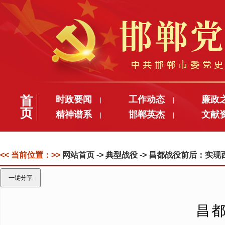
首
时政要闻
工作动态
廉政
|
|
页
精神谱系
邯郸英杰
文献
|
|
<< 当前位置：>>
网站首页
-> 典型战役 -> 昌都战役前后：
一键分享
昌