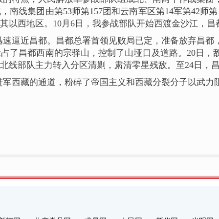
南线集团由第53师第157团和云南军区第14军第42师
其以西地区。10月6日，我参战部队开始西渡金沙江，昌
迅速逼近昌都。昌都总署首领见败局已定，准备放弃昌都，
占了昌都西南的宗驿山，控制了山垭口及道路。20日，
北线部队主力转入分区清剿，肃清零星残敌。至24日，
进军西藏的通道，粉碎了帝国主义和西藏分裂分子以武力