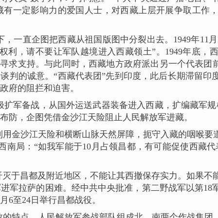
藏有一定影响力的爱国人士，对西藏上层开展争取工作
一直企图把西藏从祖国版图中分裂出去。1949年11月2
权利，请不要让军队越境进入西藏领土”。1949年底，
立”寻求支持。与此同时，西藏地方政府派出另一个代表团
平谈判的诚意。“西藏代表团”先到印度，此后长期滞留印
政府的阻拦和迫害。
扩军备战，从国外运送武器装备进入西藏，扩编藏军规模
地区布防，企图凭借金沙江天险阻止人民解放军进藏。
利用金沙江天险和横断山脉天然屏障，扼守入藏的咽喉要
中央西南局：“如我军能于10月占领昌都，有可能促使西藏
力歼灭于昌都及附近地区，不能让其西撤保存实力。如果不
进军拉萨的困难。经中共中央批准，第二野战军以第18军
10月6至24日举行昌都战役。
散的特点，人民解放军参战部队组成北、南两个作战集团，