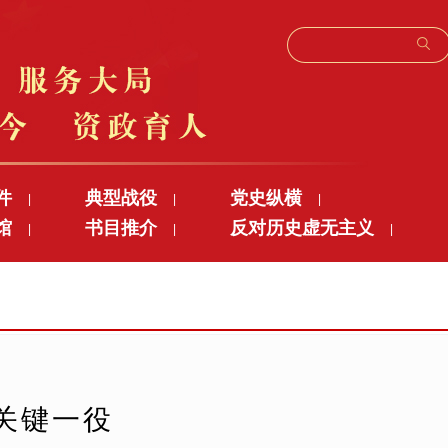
件
典型战役
党史纵横
|
|
|
馆
书目推介
反对历史虚无主义
|
|
|
关键一役