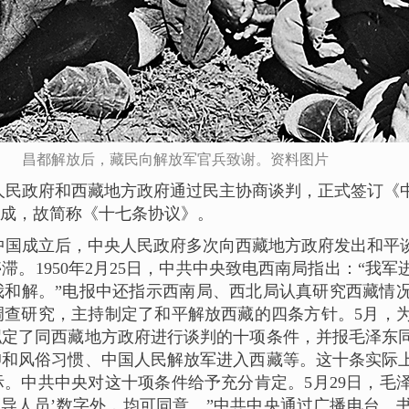
昌都解放后，藏民向解放军官兵致谢。资料图片
央人民政府和西藏地方政府通过民主协商谈判，正式签订
组成，故简称《十七条协议》。
中国成立后，中央人民政府多次向西藏地方政府发出和平
。1950年2月25日，中共中央致电西南局指出：“我
我和解。”电报中还指示西南局、西北局认真研究西藏情
调查研究，主持制定了和平解放西藏的四条方针。5月，
拟定了同西藏地方政府进行谈判的十项条件，并报毛泽东
仰和风俗习惯、中国人民解放军进入西藏等。这十条实际
。中共中央对这十项条件给予充分肯定。5月29日，毛泽
领导人员’数字外，均可同意。”中共中央通过广播电台、