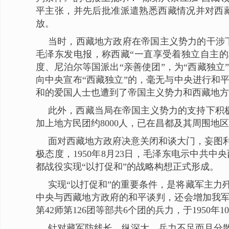
平主张，并先后批准派遣熟悉西藏情况并对西
放。
当时，西藏地方政府在帝国主义势力的干涉下，
毛泽东发电报，称西藏“一直享受着独立自主的
度、尼泊尔等国派出“亲善使团”，为“西藏独
向中央宣布“西藏独立”的，毫无与中央进行和
和的爱国人士也遭到了帝国主义势力和西藏地方
此外，西藏当局在帝国主义势力的支持下积极
加上地方民团约8000人，已在昌都及其周围
面对西藏地方政府决意关闭和谈大门，妄图
极态度，1950年8月23日，毛泽东电示中共
都战役实现“以打促和”的战略构想正式形成。
实现“以打促和”的重要条件，是将藏军主
中央与西藏地方政府的和平谈判，还会增加我军
第42师第126团等部共6个团的兵力，于1950年
针对藏军防线长、纵深大、兵力不足而且分