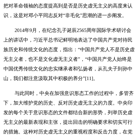
把对革命领袖的态度提高到是否是历史虚无主义的高度来认
识，这是对邓小平同志反对“非毛化”思潮的进一步阐发。
2014年9月，在纪念孔子诞辰2565周年国际学术研讨会
上的讲话中，习近平总书记鲜明地表达了中国共产党对待民
族历史和传统文化的态度，指出：“中国共产党人不是历史虚
无主义者，也不是文化虚无主义者”，“中国共产党人始终是
中国优秀传统文化的忠实继承者和弘扬者，从孔夫子到孙中
山，我们都注意汲取其中积极的养分”[11]。
与此同时，中央在加强意识形态工作的过程中，多管齐
下，加大维护党的历史、反对历史虚无主义的力度。中央印
发的每个关于意识形态的文件都结合新的形势，列举历史虚
无主义的最新表现和主张，提出回击的明确要求和切实可行
的措施。这种对历史虚无主义的重视程度和反击力度，在党