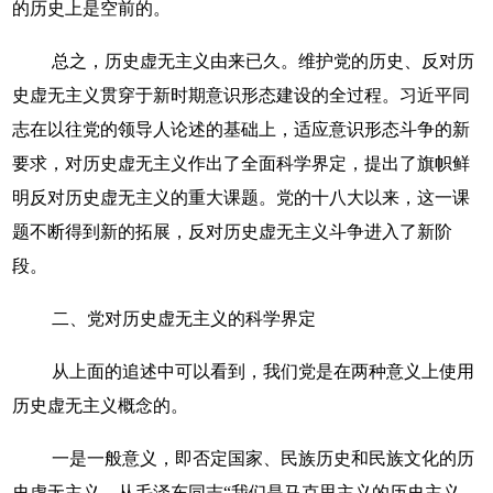
的历史上是空前的。
总之，历史虚无主义由来已久。维护党的历史、反对历
史虚无主义贯穿于新时期意识形态建设的全过程。习近平同
志在以往党的领导人论述的基础上，适应意识形态斗争的新
要求，对历史虚无主义作出了全面科学界定，提出了旗帜鲜
明反对历史虚无主
义的重大课题。党的十八大以来，这一课
题不断得到新的拓展，反对历史虚无主义斗争进入了新阶
段。
二、党对历史虚无主义的科学界定
从上面的追述中可以看到，我们党是在两种意义上使用
历史虚无主义概念的。
一是一般意义，即否定国家、民族历史和民族文化的历
史虚无主义。从毛泽东同志“我们是马克思主义的历史主义