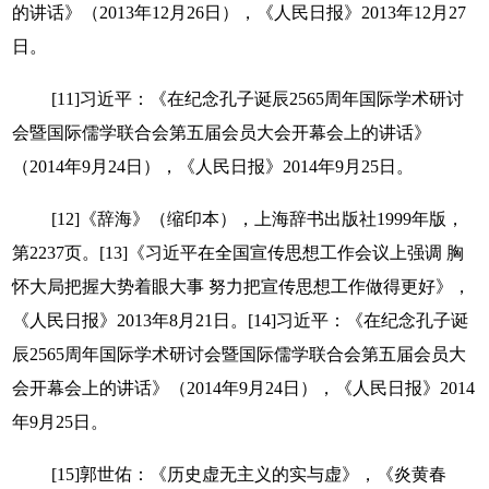
的讲话》
（2013年12月26日），《人民日报》2013年12月27
日。
[11]习近平：《在纪念孔子诞辰2565周年国际学术研讨
会暨国际儒学
联合会第五届会员大会开幕会上的讲话》
（2014年9月24日），《人民日报》2014年9月25日。
[12]《辞海》（缩印本），上海辞书出版社1999年版，
第2237页。[13]《习近平在全国宣传思想工作会议上强调 胸
怀大局把握大势着
眼大事 努力把宣传思想工作做得更好》，
《人民日报》2013年8月21日。[14]习近平：《在纪念孔子诞
辰2565周年国际学术研讨会暨国际儒学联合会第五届会员大
会开幕会上的讲话》（2014年9月24日），《人民日报》2014
年9月25日。
[15]郭世佑：《历史虚无主义的实与虚》，《炎黄春