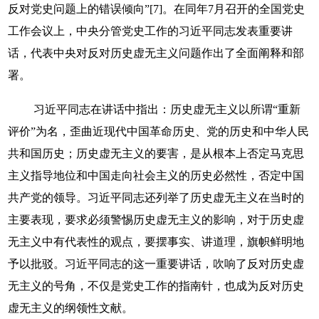
反对党史问题上的错误倾向”[7]。在同年7月召开的全国党史
工作会议上，中央分管党史工作的习近平同志发表重要讲
话，代表中央对反对历史虚无主义问题作出了全面阐释和部
署。
习近平同志在讲话中指出：历史虚无主义以所谓“重新
评价”为名，歪曲近现代中国革命历史、党的历史和中华人民
共和国历史；历史虚无主义的要害，是从根本上否定马克思
主义指导地位和中国走向社会主义的历史必然性，否定中国
共产党的领导。习近平同志还列举了历史虚无主义在当时的
主要表现，要求必须警惕历史虚无主义的影响，对于历史虚
无主义中有代表性的观点，要摆事实、讲道理，旗帜鲜明地
予以批驳。习近平同志的这一重要讲话，吹响了反对历史虚
无主义的号角，不仅是党史工作的指南针，也成为反对历史
虚无主义的纲领性文献。