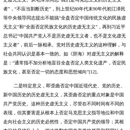
者”，“不应当割断历史”，到上世纪80年代末90年代初江泽民
等中央领导同志提出不能搞“全盘否定中国传统文化的民族虚
无主义”和“全面否定民族文化的历史虚无主义”，再到习近平
总书记“中国共产党人不是历史虚无主义者，也不是文化虚无
主义者”，前后一脉相承。党对历史虚无主义的这种理解，与
社会共同认识是基本一致的。如《辞海》对虚无主义的解释
是：“通常指不加分析地盲目全盘否定人类文化遗产，否定民
族文化，甚至否定一切的态度和思想倾向”[12]。
二是特定意义，即歪曲否定中国近现代史、党的历史、
新中国历史的历史虚无主义，其歪曲否定的重点对象是中国
共产党历史。这种历史虚无主义，尽管在不同时间有不同的
表现，但其要害是从根本上否定马克思主义指导地位和中国
走向社会主义的历史必然性，否定中国共产党的领导；其根