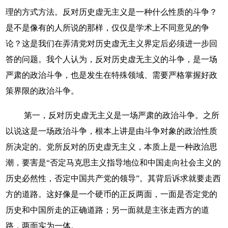
理的方式方法。反对历史虚无主义是一种什么性质的斗争？
是不是像有的人所说的那样，仅仅是学术上不同意见的争
论？这是我们在弄清党对历史虚无主义界定后必须进一步回
答的问题。我个人认为，反对历史虚无主义的斗争，是一场
严肃的政治斗争，也是发生在特殊领域、需要严格掌握好政
策界限的政治斗争。
第一，反对历史虚无主义是一场严肃的政治斗争。之所
以说这是一场政治斗争，根本上讲是由斗争对象的政治性质
所决定的。党所反对的历史虚无主义，本质上是一种政治思
潮，要害是“否定马克思主义指导地位和中国走向社会主义的
历史必然性，否定中国共产党的领导”。其背后诉求就要走西
方的道路。这好像是一个硬币的正反两面，一面是否定党的
历史和中国所走的正确道路；另一面就是主张走西方的道
路，两面实为一体。