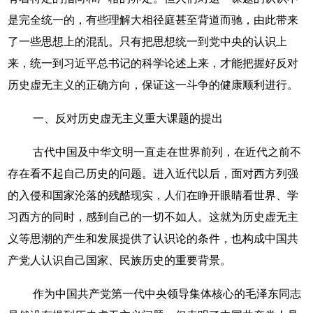
是完全统一的，有些理解大相径庭甚至背道而驰，由此带来
了一些思想上的混乱。只有把思想统一到党中央的认识上
来，统一到习近平总书记的科学论述上来，才能把握好反对
历史虚无主义的正确方向，保证这一斗争的健康顺利进行。
一、反对历史虚无主义重大课题的提出
古代中国及中华文明一直走在世界前列，在近代之前不
存在
看不起自己历史的问题。进入近代以后，面对西方列强
的入侵和国家沦落的残酷现实，人们在睁开眼睛看世界、学
习西方的同时，感到自己的一切不如人。这就为历史虚无主
义等思潮的产生和发展提供了认识论的条件，也构成中国共
产党人认识自己国家、民族历史的重要背景。
作为中国共产党第一代中央领导集体核心的毛泽东同志