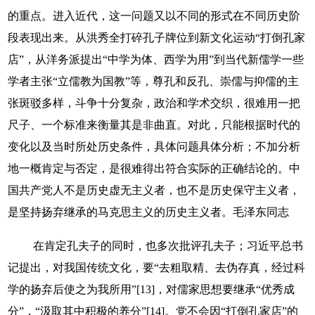
的重点。进入近代，这一问题又以不同的形式在不同历史阶
段表现出来。从洪秀全打碎孔子牌位到新文化运动“打倒孔家
店”，从洋务派提出“中学为体、西学为用”到当代新儒学一些
学者主张“立儒教为国教”等，尊孔和反孔、崇儒与抑儒的主
张斑驳多样，斗争十分复杂，政治和学术交织，很难用一把
尺子、一个标准来衡量其是非曲直。对此，只能根据时代的
变化以及当时所处历史条件，具体问题具体分析；不加分析
地一概肯定与否定，是很难得出符合实际的正确结论的。中
国共产党人不是历史虚无主义者，也不是历史保守主义者，
是坚持扬弃继承的马克思主义的历史主义者。毛泽东同志
在肯定孔夫子的同时，也多次批评孔夫子；习近平总书
记提出，
对我国传统文化，要“去粗取精、去伪存真，经过科
学的扬弃后使之为我所用”[13]，对儒家思想要继承“优秀成
分”，“汲取其中积极的养分”[14]。党不会因“打倒孔家店”的