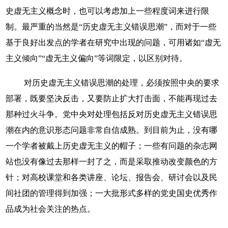
史虚无主义概念时，也可以考虑加上一些程度词来进行限
制。最严重的当然是“历史虚无主义错误思潮”，而对于一些
基于良好出发点的学者在研究中出现的问题，可用诸如“虚无
主义倾向”“虚无主义偏向”等词限定，以区别对待。
对历史虚无主义错误思潮的处理，必须按照中央的要求
部署，既要坚决反击，又要防止扩大打击面，不能再现过去
那种过火斗争。党中央对处理包括反对历史虚无主义错误思
潮在内的意识形态问题非常自信成熟。到目前为止，没有哪
一个学者被戴上历史虚无主义的帽子；一些有问题的杂志网
站也没有像过去那样一封了之，而是采取推动改变颜色的方
针；对高校课堂和各类讲座、论坛、报告会、研讨会以及民
间社团的管理得到加强；一大批形式多样的党史国史优秀作
品成为社会关注的热点。