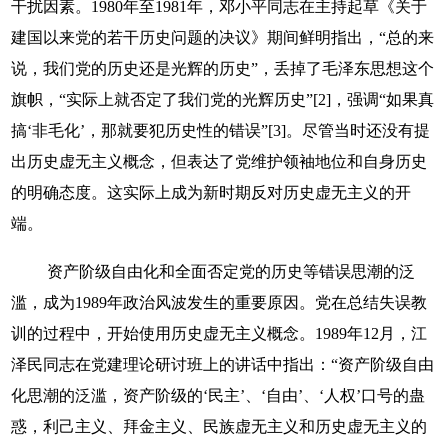
干扰因素。1980年至1981年，邓小平同志在主持起草《关于
建国以来党的若干历史问题的决议》期间鲜明指出，“总的来
说，我们党的历史还是光辉的历史”，丢掉了毛泽东思想这个
旗帜，“实际上就否定了
我们党的光辉历史”[2]，强调“如果真
搞‘非毛化’，那就要犯历史性的错误”[3]。尽管当时还没有提
出历史虚无主义概念，但表达了党维护领袖地位和自身历史
的明确态度。这实际上成为新时期反对历史虚无主义的开
端。
资产阶级自由化和全面否定党的历史等错误思潮的泛
滥，成为1989年政治风波发生的重要原因。党在总结失误教
训的过程中，开始使用历史虚无主义概念。1989年12月，江
泽民同志在党建理论研讨班上的讲话中指出：“资产阶级自由
化思潮的泛滥，资产阶级的‘民主’、‘自由’、‘人权’口号的蛊
惑，利己主义、拜金主义、民族虚无主义和历史虚无主义的