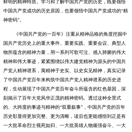
鲜明的精神特质。学习和了解中国共产党的历史，既要领悟
中国共产党成功的历史原因，也要领悟中国共产党成功的“精
神密码”。
《中国共产党的一百年》注重从精神品格的角度挖掘中
国共产党历史上的重大事件、重要实践、重要会议、典型人
物所蕴含的精神力量，用一系列可歌可泣、感人肺腑的伟大
精神和伟大事迹，紧紧围绕以伟大建党精神为源头的中国共
产党人精神谱系，寓精神于史实、以史实见精神，真实记录
了中国共产党百年来构筑中国共产党人精神谱系的历史进
程，生动展现了中国共产党百年奋斗所蕴含的红色基因，深
刻揭示了百年大党风华正茂的精神密码。透过这种全景式
的、大跨度的事迹与精神的“双重叙事”，中国共产党的百年
历史彰显得更加完整、更为清晰，读后也更能感悟到正是有
一大批革命烈士视死如归、一大批英雄人物顽强奋斗、一大