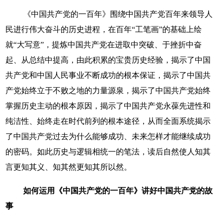
《中国共产党的一百年》围绕中国共产党百年来领导人
民进行伟大奋斗的历史进程，在百年“工笔画”的基础上绘
就“大写意”，提炼中国共产党在进取中突破、于挫折中奋
起、从总结中提高，由此积累的宝贵历史经验，揭示了中国
共产党和中国人民事业不断成功的根本保证，揭示了中国共
产党始终立于不败之地的力量源泉，揭示了中国共产党始终
掌握历史主动的根本原因，揭示了中国共产党永葆先进性和
纯洁性、始终走在时代前列的根本途径，从而全面系统揭示
了中国共产党过去为什么能够成功、未来怎样才能继续成功
的密码。如此历史与逻辑相统一的笔法，读后自然使人知其
言更知其义、知其然更知其所以然。
如何运用《中国共产党的一百年》讲好中国共产党的故
事