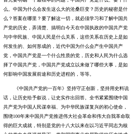
么。中国为什么会发生这么大的沧桑巨变？历史的秘密是什
么？答案在哪里？要了解这一切，就必须学习和了解中国共
产党的历史，弄清楚、搞明白今天在中国执政的中国共产党
与中华民族、中国人民是什么关系，这些关系在历史上是如
何发生的、如何形成的，近代中国为什么会产生中国共产
党，中国共产党是一个什么性质的党，历史和人民为什么选
择了中国共产党，中国共产党成立以来做了哪些大事，是如
何影响中国发展前途和历史进程的，等等。
《中国共产党的一百年》坚持守正创新，坚持用史料说
话，让历史给予叙说，让史实作出回答。全书紧紧围绕中国
共产党为中国人民谋幸福、为中华民族谋复兴的初心使命，
围绕100年来中国共产党推进伟大社会革命和伟大自我革命取
得的巨大成就，特别是党的十八大以来在以习近平同志为核