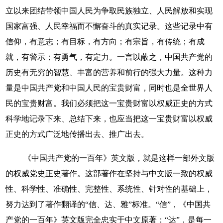
立以来团结带领中国人民为争取民族独立、人民解放和实现
国家富强、人民幸福而不懈奋斗的真实记录。这些记录中有
信仰，有意志；有目标，有方向；有宗旨，有传统；有成
就，有警示；有勇气，有定力。一言以蔽之，中国共产党的
历史有无穷的智慧、丰富的营养和前行的强大力量。这种力
量是中国共产党和中国人民的宝贵财富，同时也是全世界人
民的宝贵财富。我们必须把这一宝贵财富以权威正史的方式
科学地记录下来、总结下来，也应当把这一宝贵财富以权威
正史的方式广泛地传播出去、推广出去。
《中国共产党的一百年》英文版，就是这样一部外文版
的权威党史正史著作。这部著作在坚持与中文版一致的权威
性、科学性、准确性、完整性、系统性、针对性的基础上，
努力达到了著作翻译的“信、达、雅”标准。“信”，《中国共
产党的一百年》英文版完全忠实于中文原著；“达”，是每一