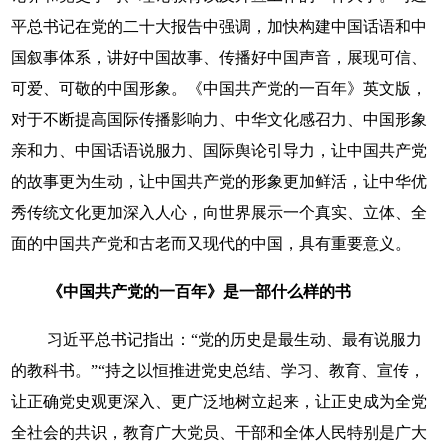
平总书记在党的二十大报告中强调，加快构建中国话语和中
国叙事体系，讲好中国故事、传播好中国声音，展现可信、
可爱、可敬的中国形象。《中国共产党的一百年》英文版，
对于不断提高国际传播影响力、中华文化感召力、中国形象
亲和力、中国话语说服力、国际舆论引导力，让中国共产党
的故事更为生动，让中国共产党的形象更加鲜活，让中华优
秀传统文化更加深入人心，向世界展示一个真实、立体、全
面的中国共产党和古老而又现代的中国，具有重要意义。
《中国共产党的一百年》是一部什么样的书
习近平总书记指出：“党的历史是最生动、最有说服力
的教科书。”“持之以恒推进党史总结、学习、教育、宣传，
让正确党史观更深入、更广泛地树立起来，让正史成为全党
全社会的共识，教育广大党员、干部和全体人民特别是广大