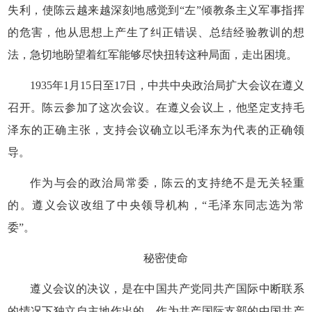
失利，使陈云越来越深刻地感觉到“左”倾教条主义军事指挥
的危害，他从思想上产生了纠正错误、总结经验教训的想
法，急切地盼望着红军能够尽快扭转这种局面，走出困境。
1935
年
1
月
15
日至
17
日，中共中央政治局扩大会议在遵义
召开。陈云参加了这次会议。在遵义会议上，他坚定支持毛
泽东的正确主张，支持会议确立以毛泽东为代表的正确领
导。
作为与会的政治局常委，陈云的支持绝不是无关轻重
的。遵义会议改组了中央领导机构，“毛泽东同志选为常
委”。
秘密使命
遵义会议的决议，是在中国共产党同共产国际中断联系
的情况下独立自主地作出的。作为共产国际支部的中国共产