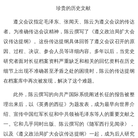
珍贵的历史文献
遵义会议指定毛泽东、张闻天、陈云为遵义会议的传达
者。为准确传达会议精神，陈云撰写了《遵义政治局扩大会
议传达提纲》。这份传达提纲具体回答了遵义会议召开的原
因、过程、决议、参会人员等详细内容。多年以后，当党史
研究者面对长征档案资料严重缺乏和相关的回忆资料在历史
细节上出现不准确甚至矛盾之处的困境时，陈云的传达提纲
在档案库中再次被发现，解决了这个难题。
此外，陈云撰写的向共产国际系统阐述长征的报告被整
理出来后，以《英勇的西征》为题发表，成为最早向世界介
绍、宣传中国红军长征和中共领袖毛泽东等人的重要文献之
一。它和几乎同时出版、陈云撰写的《随军西行见闻录》，
以及《遵义政治局扩大会议传达提纲》一起，成为后人研究