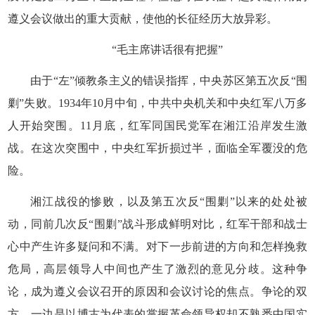
遵义会议做出的重大贡献，使他的长征经历大放异彩。
“毛主席讲话很有把握”
由于“左”倾教条主义的错误指挥，中央苏区第五次反“围
剿”失败。
1934
年
10
月中旬，中共中央机关和中央红军八万多
人开始突围。
11
月底，红军同国民党军在湘江沿岸发生激
战。在这次突围中，中央红军折损过半，面临全军覆没的危
险。
湘江战役的惨败，以及第五次反“围剿”以来的处处被
动，同前几次反“围剿”战斗形成鲜明对比，红军干部和战士
心中产生许多疑问和不满。对下一步前进的方向和怎样挽救
危局，高层领导人中间也产生了激烈的意见分歧。这种争
论，成为遵义会议召开的原因和会议讨论的焦点。争论的双
方，一边是以博古为代表的掌握革命领导权却不熟悉中国实