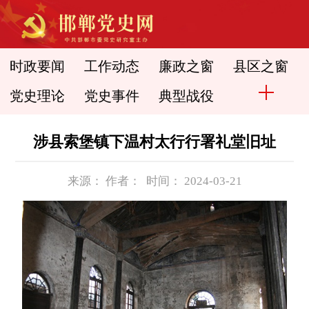
时政要闻
工作动态
廉政之窗
县区之窗
党史理论
党史事件
典型战役
涉县索堡镇下温村太行行署礼堂旧址
来源： 作者： 时间： 2024-03-21