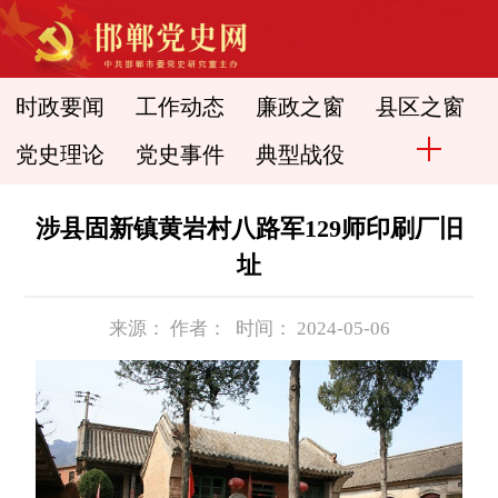
时政要闻
工作动态
廉政之窗
县区之窗
党史理论
党史事件
典型战役
涉县固新镇黄岩村八路军129师印刷厂旧
址
来源： 作者： 时间： 2024-05-06