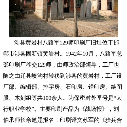
涉县黄岩村八路军
129师印刷厂旧址位于邯
郸市涉县固新镇黄岩村。1942年10月，八路军总
部印刷厂移交129师，由师政治部领导，工厂也
随之由辽县峧沟村转移到涉县的黄岩村，工厂设
厂部、编辑部、排字房、石印房、铅印房、绘图
股、木刻组等共100余人。为保密对外番号是“太
行职业学校”。主要印刷产品为《战场报》，刘
伯承师长亲笔题报名，印刷译文苏军的《步兵合