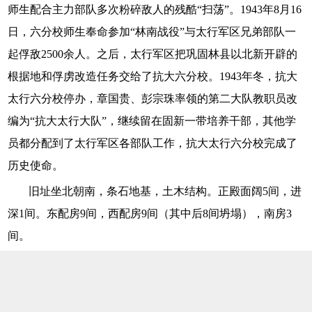
师生配合主力部队多次粉碎敌人的残酷“扫荡”。1943年8月16
日，六分校师生奉命参加“林南战役”与太行军区兄弟部队一
起俘敌2500余人。之后，太行军区把巩固林县以北新开辟的
根据地和俘虏改造任务交给了抗大六分校。1943年冬，抗大
太行六分校停办，章国贵、彭宗珠率领的第二大队教职员改
编为“抗大太行大队”，继续留在固新一带培养干部，其他学
员都分配到了太行军区各部队工作，抗大太行六分校完成了
历史使命。
旧址坐北朝南，条石地基，土木结构。正殿面阔5间，进
深1间。东配房9间，西配房9间（其中后8间坍塌），南房3
间。
主办单位：中共邯郸市委党史研究室
Copyright © 2014-2021 邯郸党史网 All Rights