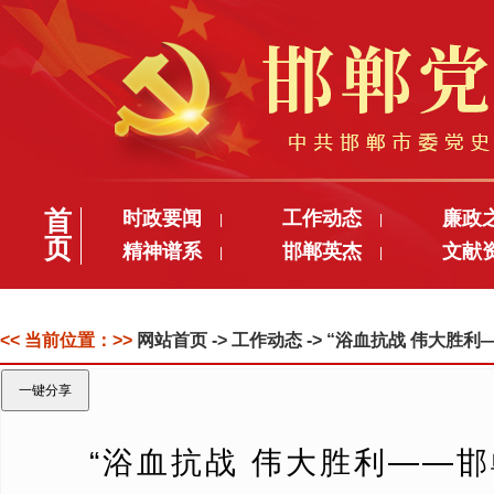
首
时政要闻
工作动态
廉政
|
|
页
精神谱系
邯郸英杰
文献
|
|
<< 当前位置：>>
网站首页
-> 工作动态 -> “浴血抗战 伟
一键分享
“浴血抗战 伟大胜利——