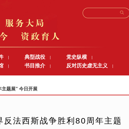
件
典型战役
党史纵横
|
|
|
馆
书目推介
反对历史虚无主义
|
|
|
年主题展” 今日开展
界反法西斯战争胜利80周年主题