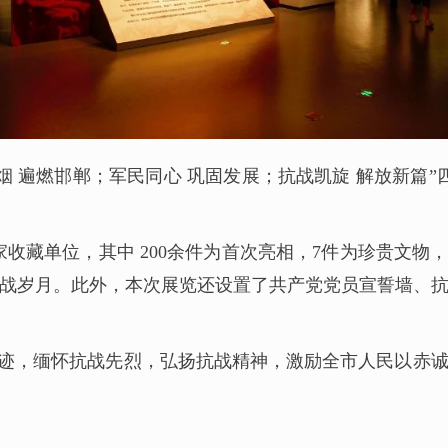
烟 遍燃邯郸；军民同心 巩固发展；抗战凯旋 解放新篇”
家收藏单位，其中 200余件为首次亮相，7件为珍贵文物
抗战岁月。此外，本次展览还设置了共产党党员宣誓墙、
迹，缅怀抗战先烈，弘扬抗战精神，激励全市人民以赤