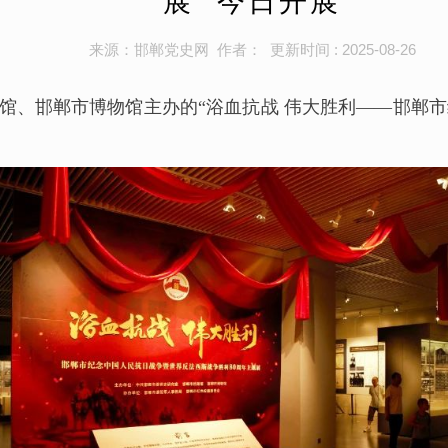
展” 今日开展
来源：邯郸党史网 作者： 更新时间 : 2025-08-26
馆、邯郸市博物馆主办的“浴血抗战 伟大胜利——邯郸市