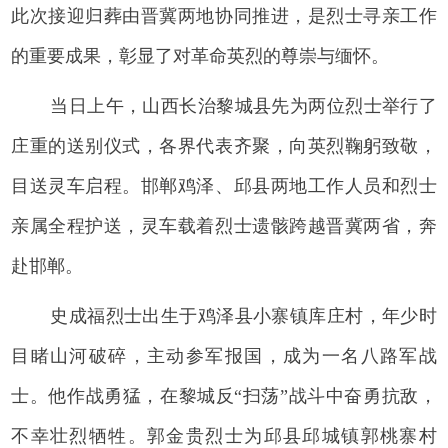
此次接迎归葬由晋冀两地协同推进，是烈士寻亲工作
的重要成果，彰显了对革命英烈的尊崇与缅怀。
当日上午，山西长治黎城县先为两位烈士举行了
庄重的送别仪式，各界代表齐聚，向英烈鞠躬致敬，
目送灵车启程。邯郸鸡泽、邱县两地工作人员和烈士
亲属全程护送，灵车载着烈士遗骸跨越晋冀两省，奔
赴邯郸。
史成福烈士出生于鸡泽县小寨镇库庄村，年少时
目睹山河破碎，主动参军报国，成为一名八路军战
士。他作战勇猛，在黎城反“扫荡”战斗中奋勇抗敌，
不幸壮烈牺牲。郭金贵烈士为邱县邱城镇郭桃寨村