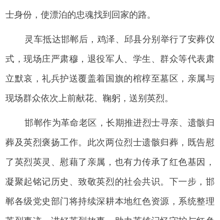
士身份，使漂泊的忠魂找到回家的路。
灵车抵达邯郸后，鸡泽、邱县分别举行了安葬仪
式，现场庄严肃穆，退役军人、学生、群众等代表肃
立默哀，礼兵护送覆盖着国旗的棺椁至墓区，亲属与
现场群众依次上前献花、鞠躬，送别英烈。
邯郸作为革命老区，长期推进烈士寻亲、遗骸归
葬及英烈褒扬工作。此次两位烈士遗骸归葬，既告慰
了英烈英灵、慰藉了亲属，也有力传承了红色基因，
凝聚起铭记历史、致敬英烈的社会共识。下一步，邯
郸各级党史部门将持续深耕本地红色资源，系统整理