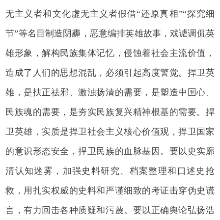
无主义者和文化虚无主义者假借“还原真相”“探究细
节”等名目制造阴霾，恶意编排英雄故事，戏谑调侃英
雄形象，解构民族集体记忆，侵蚀着社会主流价值，
造成了人们的思想混乱，必须引起高度警觉。捍卫英
雄，是扶正祛邪、激浊扬清的需要，是塑造中国心、
民族魂的需要，是夯实民族复兴精神根基的需要。捍
卫英雄，实质是捍卫社会主义核心价值观，捍卫国家
的意识形态安全，捍卫民族的血脉基因。要以史实廓
清认知迷雾，加强史料研究、档案整理和口述史抢
救，用扎实权威的史料和严谨细致的考证击穿伪史谎
言，有力回击各种质疑和污蔑。要以正确舆论弘扬浩