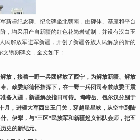
进军新疆纪念碑。纪念碑坐北朝南，由碑体、基座和平台
个台阶，均采用产自新疆的红色花岗岩铺制，并设有汉白玉
“人民解放军进军新疆，开创了新疆各族人民解放的新的
尔文镌刻碑文，全文如下：
州解放，接着一野一兵团解放了西宁，为解放新疆、解放
司令、政委彭德怀指挥下，在一野一兵团司令兼政委王震
军准备入疆，新疆解放指日可待。陶峙岳、包尔汉分别于
十月，进疆大军西出玉门关，穿越星星峡，从空中到陆
什、伊犁，与“三区”民族军和新疆起义部队会师，把五
疆历史的新纪元。