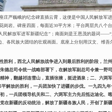
座庄严巍峨的纪念碑直插云霄，这便是中国人民解放军
米的花岗岩。碑座四面，每面近30平方米；平台两层共八
人民解放军进军新疆纪念”；南面则是王恩茂的题词——
边、各民族大团结的壮观画面。底座上分别用汉文、维吾
性胜利，西北人民解放战争进入到最后胜利的阶段，兰
朱德总司令统一战略部署下，在解放军副总司令兼一野
精神，翻越祁连雪山，直插张掖，挺进酒泉；二、六两
和平解放的胜利，一兵团加快了进疆的步伐。一九四九年
初，一兵团领导机关和二、六两军主力先后抵达迪化、喀
党在新疆的反动统治，解放了新疆各族人民，开创了新