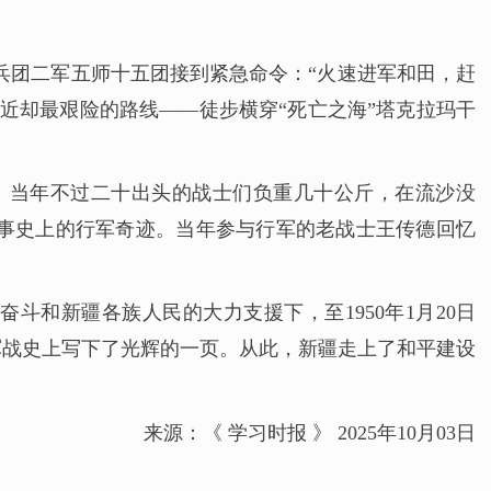
一兵团二军五师十五团接到紧急命令：“火速进军和田，赶
最近却最艰险的路线——徒步横穿“死亡之海”塔克拉玛干
恶劣。当年不过二十出头的战士们负重几十公斤，在流沙没
了军事史上的行军奇迹。当年参与行军的老战士王传德回忆
斗和新疆各族人民的大力支援下，至1950年1月20日
军战史上写下了光辉的一页。从此，新疆走上了和平建设
来源：《 学习时报 》 2025年10月03日