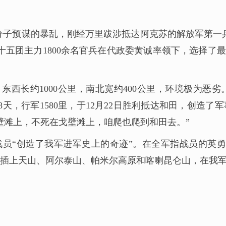
分裂分子预谋的暴乱，刚经万里跋涉抵达阿克苏的解放军第
十五团主力1800余名官兵在代政委黄诚率领下，选择了
东西长约1000公里，南北宽约400公里，环境极为
天，行军1580里，于12月22日胜利抵达和田，创造
壁滩上，不死在戈壁滩上，咱爬也爬到和田去。”
战员“创造了我军进军史上的奇迹”。在全军指战员的英勇奋
插上天山、阿尔泰山、帕米尔高原和喀喇昆仑山，在我