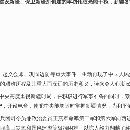
建设新疆、保卫新疆所创建的丰功伟绩光照千秋，新疆各
放、起义会师、巩固边防等重大事件，生动再现了中国人
的艰难历程及其重大而深远的历史意义，读来令人心潮
。党中央高度重视新疆时局，在积极进行军事准备的同时，
心伊宁，开设电台，使党中央能够随时掌握新疆情况，为和
兵团司令员兼政治委员王震奉命率第二军和第六军向西进
服高山缺氧和暴风肆虐等极端困难，以惊人毅力翻越了终年