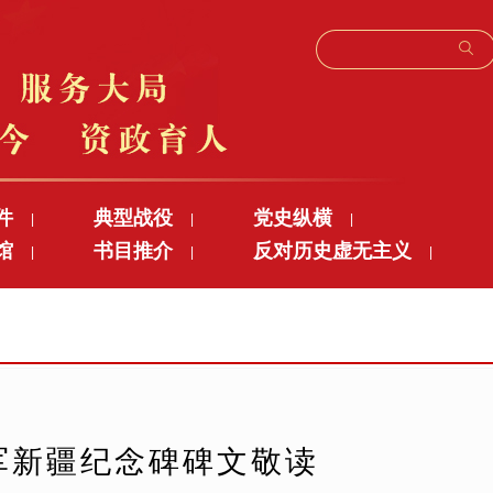
件
典型战役
党史纵横
|
|
|
馆
书目推介
反对历史虚无主义
|
|
|
军新疆纪念碑碑文敬读