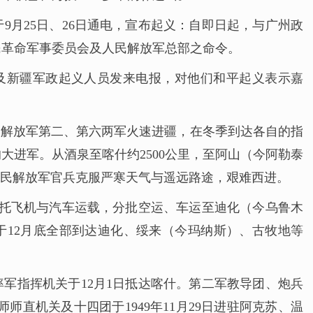
月25日、26日通电，宣布起义：自即日起，与广州政
民革命军事委员会及人民解放军总部之命令。
汉及新疆军政起义人员发来电报，对他们和平起义表示嘉
民解放军第二、第六两军火速进疆，在冬季到达各自的指
的大进军。从酒泉至喀什约2500公里，至阿山（今阿勒泰
。人民解放军官兵克服严寒天气与遥远路途，艰难西进。
依托飞机与汽车运载，分批空运、车运至迪化（今乌鲁木
里，于12月底全部到达迪化、绥来（今玛纳斯）、古牧地等
。
率军指挥机关于12月1日抵达喀什。第二军教导团、炮兵
师直机关及十四团于1949年11月29日进驻阿克苏、温