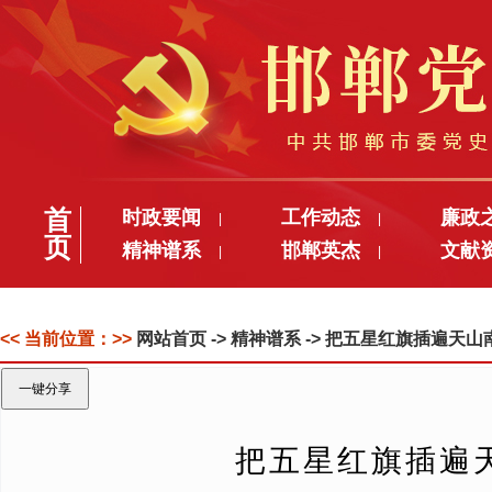
首
时政要闻
工作动态
廉政
|
|
页
精神谱系
邯郸英杰
文献
|
|
<< 当前位置：>>
网站首页
-> 精神谱系 -> 把五星红旗插遍
一键分享
把五星红旗插遍