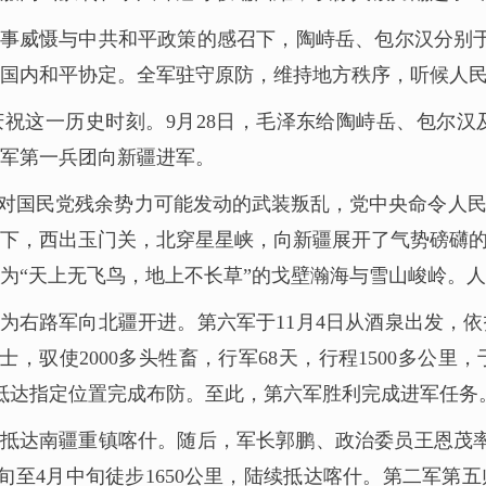
事威慑与中共和平政策的感召下，陶峙岳、包尔汉分别于9
国内和平协定。全军驻守原防，维持地方秩序，听候人
祝这一历史时刻。9月28日，毛泽东给陶峙岳、包尔
军第一兵团向新疆进军。
对国民党残余势力可能发动的武装叛乱，党中央命令人
震率领下，西出玉门关，北穿星星峡，向新疆展开了气势磅礴
沿途多为“天上无飞鸟，地上不长草”的戈壁瀚海与雪山峻岭
为右路军向北疆开进。第六军于11月4日从酒泉出发，
士，驭使2000多头牲畜，行军68天，行程1500多公
均抵达指定位置完成布防。至此，第六军胜利完成进军任务
、焉耆抵达南疆重镇喀什。随后，军长郭鹏、政治委员王恩茂
旬至4月中旬徒步1650公里，陆续抵达喀什。第二军第五师