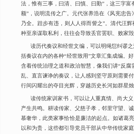
法，惟有三事，曰清、曰慎、曰勤”，这三字富
额”，说明流传之广。元代张养浩在《风宪忠告
乃全。跬步有违，则人人得而訾之”。清代汪辉
种至亲谋取私利，往往会导致丢官罢职、败家毁
读历代奏议和经世文编，可以明绳愆纠谬之
括奏议在内的各种“经世致用”文章汇集成编。
含着传统治理之道和政治智慧，像我们讲“反腐
乱、直言谏诤的奏议，让人感到坚守原则需要付
行间闪耀出的夺目光辉，穿越历史长河如群星烛
读传统家训家书，可以让人重真情、尚大义
产生共鸣。耕读传家、父慈子孝，邻里守望、诚
慕奢华，此类家事恰恰是廉洁的起点。如诸葛亮
以和为贵，这些都引导党员干部从中华传统家庭