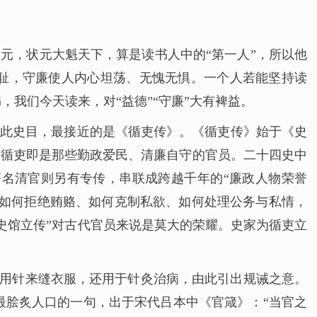
元，状元大魁天下，算是读书人中的“第一人”，所以他
知耻，守廉使人内心坦荡、无愧无惧。一个人若能坚持读
我们今天读来，对“益德”“守廉”大有裨益。
无此史目，最接近的是《循吏传》。《循吏传》始于《史
。循吏即是那些勤政爱民、清廉自守的官员。二十四史中
名清官则另有专传，串联成跨越千年的“廉政人物荣誉
吏如何拒绝贿赂、如何克制私欲、如何处理公务与私情，
史馆立传”对古代官员来说是莫大的荣耀。史家为循吏立
仅用针来缝衣服，还用于针灸治病，由此引出规诫之意。
最脍炙人口的一句，出于宋代吕本中《官箴》：“当官之