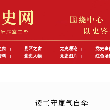
之窗
县区之窗
党史理论
党史事
|
|
|
资料
党史人物
党史图片
红色场
|
|
|
读书守廉气自华