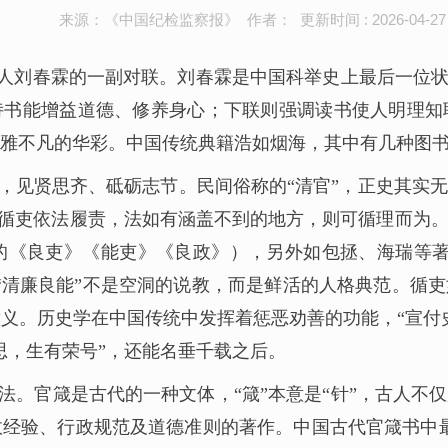
来源：《中国纪检监察报》 作者： 更新时间 : 2026-04-27
清人刘春霖的一副对联。刘春霖是中国科举史上最后一位状
诗书能增益道德、修养身心；下联则强调读书使人明理
雅不凡的华彩。中国传统典籍浩如烟海，其中有几种图书，
，见贤思齐、砥砺志节。民间俗称的“清官”，正史其实
”。循吏依法履责，法如有涵盖不到的地方，则可循理而为
的《良吏》《能吏》《良政》），另外如包拯、海瑞等著
“清廉良能”不是空洞的说教，而是鲜活的人格典范。循
义。历史学在中国传统中发挥着惩恶劝善的功能，“宣付
思，生有荣号”，还能名垂千载之后。
法。官箴是古代的一种文体，“箴”本意是“针”，古人不
经验、行政规范及道德准则的著作。中国古代官箴书中