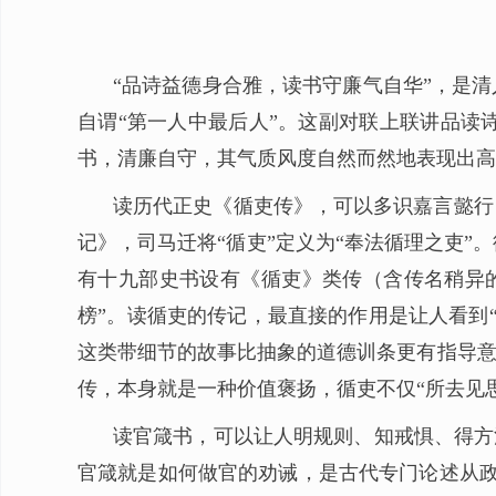
“品诗益德身合雅，读书守廉气自华”，是
自谓“第一人中最后人”。这副对联上联讲品读
书，清廉自守，其气质风度自然而然地表现出高
读历代正史《循吏传》，可以多识嘉言懿行
记》，司马迁将“循吏”定义为“奉法循理之吏
有十九部史书设有《循吏》类传（含传名稍异
榜”。读循吏的传记，最直接的作用是让人看到
这类带细节的故事比抽象的道德训条更有指导意
传，本身就是一种价值褒扬，循吏不仅“所去见
读官箴书，可以让人明规则、知戒惧、得方
官箴就是如何做官的劝诫，是古代专门论述从政