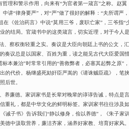
有哲理和警示作用，向来有“为官者第一箴言”之称。赵翼
》中讲“律身要严”，对“严”做了很好的解释：“夫所谓
祖在《佐治药言》中说“莫用三爷，废职亡家”，三爷指“
业的结局。官箴书中的这类箴言，切实近理，对于今人
法、察权衡轻重之实。奏议是大臣向朝廷上书的公文，
好的奏议总是以国家、百姓为重，读之能见古代大臣爱国惜
需标本兼治”时常常引用的“善救弊者，必塞其起弊之原”
出的代价。杨继盛死劾奸臣严嵩的《请诛贼臣疏》，笔
照后世。
、养廉德。家训家书是长辈对晚辈的谆谆告诫，特点是言
信重礼，都是中华文化的鲜明标签。家训家书往往涉及
《诫子书》告诉我们“静以修身，俭以养德”，《朱子家训
美德中汲取营养，廉洁齐家，涵养好家教、培育好家风