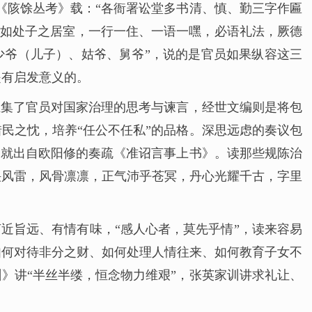
《陔馀丛考》载：“各衙署讼堂多书清、慎、勤三字作匾
严，如处子之居室，一行一住、一语一嘿，必语礼法，厥德
少爷（儿子）、姑爷、舅爷”，说的是官员如果纵容这三
是有启发意义的。
汇集了官员对国家治理的思考与谏言，经世文编则是将包
民之忱，培养“任公不任私”的品格。深思远虑的奏议包
，就出自欧阳修的奏疏《准诏言事上书》。读那些规陈治
挟风雷，风骨凛凛，正气沛乎苍冥，丹心光耀千古，字里
近旨远、有情有味，“感人心者，莫先乎情”，读来容易
如何对待非分之财、如何处理人情往来、如何教育子女不
》讲“半丝半缕，恒念物力维艰”，张英家训讲求礼让、
。