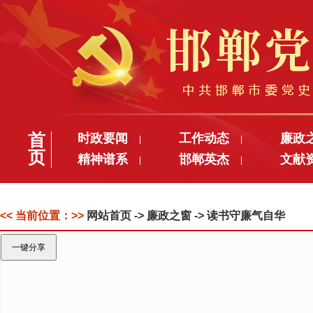
首
时政要闻
工作动态
廉政
|
|
页
精神谱系
邯郸英杰
文献
|
|
<< 当前位置：>>
网站首页
-> 廉政之窗 -> 读书守廉气自华
一键分享