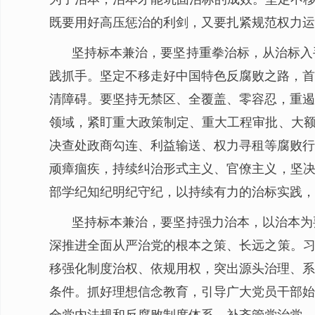
既要用好高压惩治的利剑，又要扎紧规范权力运
坚持标本兼治，要坚持重拳治标，从治标入
践抓手。坚定不移走好中国特色反腐败之路，首
清障碍。要坚持无禁区、全覆盖、零容忍，重遏
领域，紧盯重大政策制定、重大工程审批、大额
决查处政商勾连、利益输送、权力寻租等腐败行
顽瘴痼疾，持续纠治形式主义、官僚主义，坚决
部学纪知纪明纪守纪，以持续有力的治标实践，
坚持标本兼治，要坚持强力治本，以治本为
深推进全面从严治党的根本之策、长远之策。习
移强化制度治权、依规用权，突出源头治理、系
条件。抓好理想信念教育，引导广大党员干部始