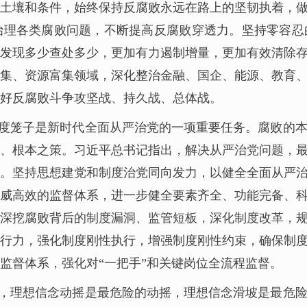
土壤和条件，始终保持反腐败永远在路上的坚韧执着，
治理各类腐败问题，不断提高反腐败穿透力。坚持零容忍
发现多少查处多少，更加有力遏制增量，更加有效清除
集、资源富集领域，深化整治金融、国企、能源、教育
好反腐败斗争攻坚战、持久战、总体战。
度笼子是新时代全面从严治党的一项重要任务。腐败的
、根本之策。习近平总书记指出，解决从严治党问题，
。坚持思想建党和制度治党同向发力，以健全全面从严
威高效的监督体系，进一步健全要素齐全、功能完备、
深挖腐败背后的制度漏洞、监管短板，深化制度改革，
行力，强化制度刚性执行，增强制度刚性约束，确保制
监督体系，强化对“一把手”和关键岗位全流程监督。
，理想信念动摇是最危险的动摇，理想信念滑坡是最危