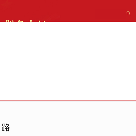
件
典型战役
党史纵横
|
|
|
馆
书目推介
反对历史虚无主义
|
|
|
之路