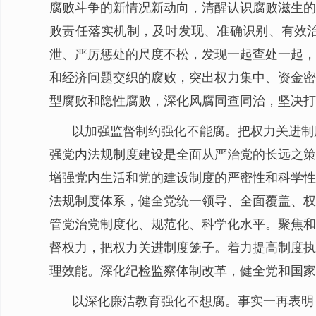
腐败斗争的新情况新动向，清醒认识腐败滋生的
败责任落实机制，及时发现、准确识别、有效
泄、严厉惩处的尺度不松，发现一起查处一起，
和经济问题交织的腐败，突出权力集中、资金密
型腐败和隐性腐败，深化风腐同查同治，坚决打
以加强监督制约强化不能腐。把权力关进制
强党内法规制度建设是全面从严治党的长远之策
增强党内生活和党的建设制度的严密性和科学性
法规制度体系，健全党统一领导、全面覆盖、权
管党治党制度化、规范化、科学化水平。聚焦和
督权力，把权力关进制度笼子。着力提高制度执
理效能。深化纪检监察体制改革，健全党和国家
以深化廉洁教育强化不想腐。事实一再表明