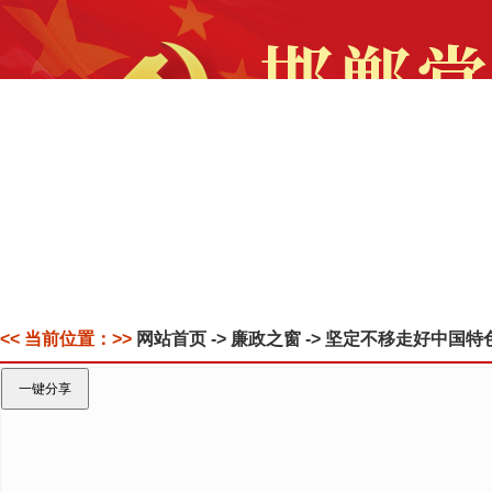
首
时政要闻
工作动态
廉政
|
|
页
精神谱系
邯郸英杰
文献
|
|
<< 当前位置：>>
网站首页
-> 廉政之窗 -> 坚定不移走好中国
一键分享