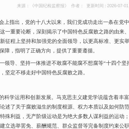
来源：《中国纪检监察报》 作者： 更新时间 : 2026-07-01
会上指出，党的十八大以来，我们党成功走出一条在党
这一重要论断，深刻揭示了中国特色反腐败之路的由来
新征程上坚持和加强党的全面领导，以更高标准、更实
强保障，指明了正确方向，提供了重要遵循。
一领导、坚持一体推进不敢腐不能腐不想腐等“十四个坚
，坚定不移走好中国特色反腐败之路。
的科学运用和创新发展。马克思主义建党学说蕴含着丰
论述了关于腐败滋生的制度根源、权力本质以及如何防
特殊利益，无产阶级运动是为绝大多数人谋利益的运动
建立选举罢免、薪酬规范、群众监督等完备制度约束公