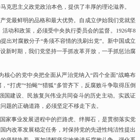
持马克思主义政党政治本色，提供了丰厚的理论滋养。
共产党最鲜明的品格和最大优势。自成立伊始我们党就坚
动和政策，必须受中央执行委员会的监督。1926年8
提出对腐败分子“务须不容情的洗刷出党”。新中国成立
建设新时期，我们党坚持一手抓改革开放，一手抓惩治腐
为核心的党中央把全面从严治党纳入“四个全面”战略布
“打虎”“拍蝇”“猎狐”多管齐下，反腐败斗争取得压倒
强国建设、民族复兴伟业共同奋斗的历史主动。实践证
败问题的正确道路，必须坚定不移走下去。
和国家事业发展进程中的拦路虎、绊脚石，是贯彻落实党
的国内改革发展稳定任务，对保持党的先进性纯洁性提出