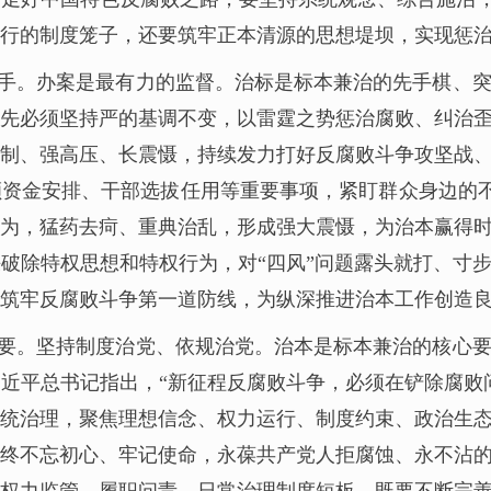
行的制度笼子，还要筑牢正本清源的思想堤坝，实现惩
手。办案是最有力的监督。治标是标本兼治的先手棋、
先必须坚持严的基调不变，以雷霆之势惩治腐败、纠治
制、强高压、长震慑，持续发力打好反腐败斗争攻坚战
资金安排、干部选拔任用等重要事项，紧盯群众身边的不正
为，猛药去疴、重典治乱，形成强大震慑，为治本赢得
破除特权思想和特权行为，对“四风”问题露头就打、寸
筑牢反腐败斗争第一道防线，为纵深推进治本工作创造
要。坚持制度治党、依规治党。治本是标本兼治的核心
近平总书记指出，“新征程反腐败斗争，必须在铲除腐败
统治理，聚焦理想信念、权力运行、制度约束、政治生
终不忘初心、牢记使命，永葆共产党人拒腐蚀、永不沾