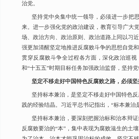
治党。
坚持党中央集中统一领导，必须进一步把
来。进一步强化党的政治建设，教育引导广大党员
场、政治方向、政治原则、政治道路上同以习近
强更加清醒坚定地推进反腐败斗争的思想自觉和
贯穿反腐败斗争全过程各方面，深化政治巡视，
和“十五五”时期目标任务加强政治监督，坚持
坚定不移走好中国特色反腐败之路，必须坚
坚持标本兼治，是坚定不移走好中国特色反
践的经验结晶。习近平总书记指出，“标本兼治
坚持标本兼治，要深刻把握治标和治本辩证
反腐败要治的“本”，集中表现为腐败滋生的土
为了治本，治本才能巩固治标的成效。坚定不移