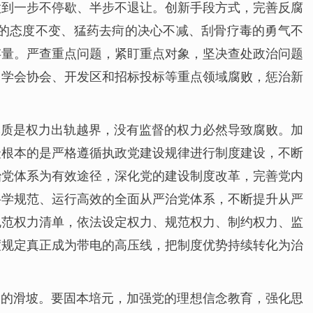
做到一步不停歇、半步不退让。创新手段方式，完善反腐
的态度不变、猛药去疴的决心不减、刮骨疗毒的勇气不
存量。严查重点问题，紧盯重点对象，坚决查处政治问题
、学会协会、开发区和招标投标等重点领域腐败，惩治新
本质是权力出轨越界，没有监督的权力必然导致腐败。加
最根本的是严格遵循执政党建设规律进行制度建设，不断
治党体系为有效途径，深化党的建设制度改革，完善党内
科学规范、运行高效的全面从严治党体系，不断提升从严
规范权力清单，依法设定权力、规范权力、制约权力、监
度规定真正成为带电的高压线，把制度优势持续转化为治
险的滑坡。要固本培元，加强党的理想信念教育，强化思