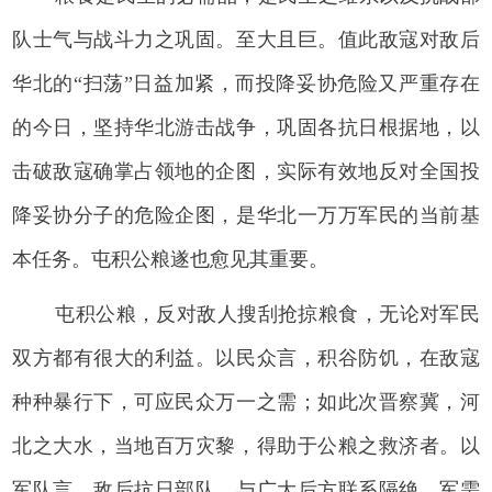
队士气与战斗力之巩固。至大且巨。值此敌寇对敌后
华北的“扫荡”日益加紧，而投降妥协危险又严重存在
的今日，坚持华北游击战争，巩固各抗日根据地，以
击破敌寇确掌占领地的企图，实际有效地反对全国投
降妥协分子的危险企图，是华北一万万军民的当前基
本任务。屯积公粮遂也愈见其重要。
屯积公粮，反对敌人搜刮抢掠粮食，无论对军民
双方都有很大的利益。以民众言，积谷防饥，在敌寇
种种暴行下，可应民众万一之需；如此次晋察冀，河
北之大水，当地百万灾黎，得助于公粮之救济者。以
军队言，敌后抗日部队，与广大后方联系隔绝，军需