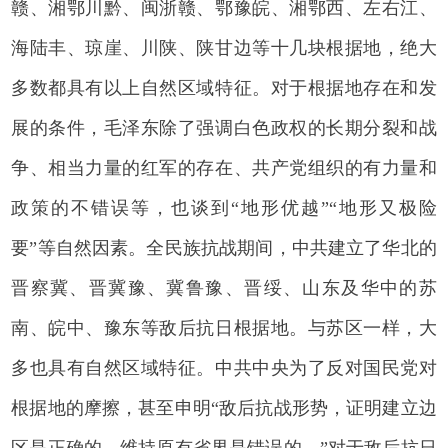
赣、湘鄂川黔、闽浙赣、鄂豫皖、湘鄂西、左右江、
海陆丰、琼崖、川陕、陕甘边等十几块根据地，绝大
多数都具有以上自然区域特征。对于根据地存在和发
展的条件，毛泽东除了强调白色政权的长期分裂和战
争、相当力量的红军的存在、共产党组织的有力量和
政策的不错误等，也谈到“地形优越”“地形又极险
要”等自然因素。全民族抗战期间，中共建立了华北的
晋察冀、晋冀豫、冀鲁豫、晋绥、山东及华中的苏
南、皖中、豫东等敌后抗日根据地。与苏区一样，大
多也具有自然区域特征。中共中央为了反对国民党对
根据地的摩擦，甚至申明“敌后抗战形势，证明建立边
区是正确的，维持原有省界是错误的。”对于敌后抗日