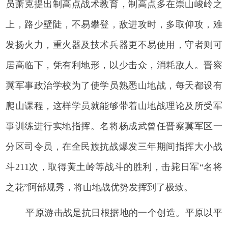
员萧克提出制高点战术教育，制高点多在崇山峻岭之
上，路少壁陡，不易攀登，敌进攻时，多取仰攻，难
发扬火力，重火器及技术兵器更不易使用，守者则可
居高临下，凭有利地形，以少击众，消耗敌人。晋察
冀军事政治学校为了使学员熟悉山地战，每天都设有
爬山课程，这样学员就能够带着山地战理论及所受军
事训练进行实地指挥。名将杨成武曾任晋察冀军区一
分区司令员，在全民族抗战爆发三年期间指挥大小战
斗211次，取得黄土岭等战斗的胜利，击毙日军“名将
之花”阿部规秀，将山地战优势发挥到了极致。
平原游击战是抗日根据地的一个创造。平原以平