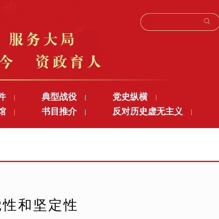
件
典型战役
党史纵横
|
|
|
馆
书目推介
反对历史虚无主义
|
|
|
觉性和坚定性