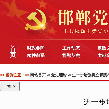
首
时政要闻
工作动态
廉政
|
|
页
精神谱系
邯郸英杰
文献
|
|
<< 当前位置：>>
网站首页
-> 党史理论 -> 进一步增强树立
一键分享
进一步