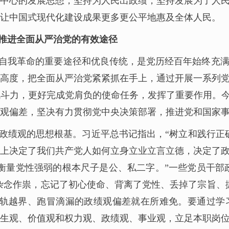
中心的发展思想，坚持为人民出政绩，坚持发展为了人
让中国式现代化建设成果更多更公平地惠及全体人民。
推进全面从严治党的有效途径
自我革命的重要途径和优良传统，是党历经百年始终充
高度，把全面从严治党紧紧抓在手上，通过开展一系列
斗力，更好完成党肩负的使命任务，发挥了重要作用。今
观偏差，坚决有力贯彻党中央决策部署，推进党和国家
政绩观的思想根基。习近平总书记指出，“树立和践行正
上决定了我们共产党人如何立身立业立言立德，决定了
衡量党性强弱的根本尺子是公、私二字。”一些党员干部政
心杂念作祟，忘记了初心使命、背离了党性、丢掉了宗旨、
出轨越界、跑冒滴漏的政绩观偏差就在所难免。要通过学
生观、价值观和权力观、政绩观、事业观，立足本职岗