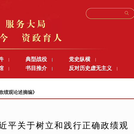
件
典型战役
党史纵横
|
|
|
馆
书目推介
反对历史虚无主义
|
|
|
确政绩观论述摘编》
习近平关于树立和践行正确政绩观