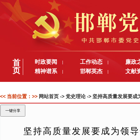
首
时政要闻
工作动态
廉政
|
|
页
精神谱系
邯郸英杰
文献
|
|
<< 当前位置：>>
网站首页
-> 党史理论 -> 坚持高质量发
一键分享
坚持高质量发展要成为领导