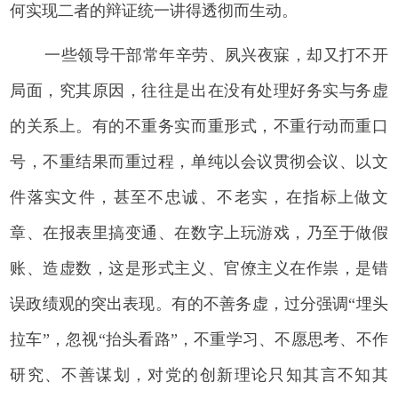
何实现二者的辩证统一讲得透彻而生动。
一些领导干部常年辛劳、夙兴夜寐，却又打不开
局面，究其原因，往往是出在没有处理好务实与务虚
的关系上。有的不重务实而重形式，不重行动而重口
号，不重结果而重过程，单纯以会议贯彻会议、以文
件落实文件，甚至不忠诚、不老实，在指标上做文
章、在报表里搞变通、在数字上玩游戏，乃至于做假
账、造虚数，这是形式主义、官僚主义在作祟，是错
误政绩观的突出表现。有的不善务虚，过分强调“埋头
拉车”，忽视“抬头看路”，不重学习、不愿思考、不作
研究、不善谋划，对党的创新理论只知其言不知其