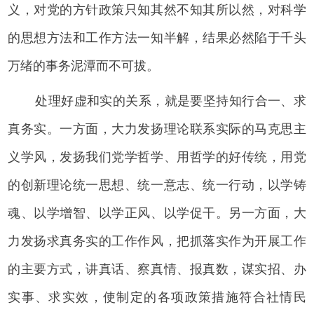
义，对党的方针政策只知其然不知其所以然，对科学
的思想方法和工作方法一知半解，结果必然陷于千头
万绪的事务泥潭而不可拔。
处理好虚和实的关系，就是要坚持知行合一、求
真务实。一方面，大力发扬理论联系实际的马克思主
义学风，发扬我们党学哲学、用哲学的好传统，用党
的创新理论统一思想、统一意志、统一行动，以学铸
魂、以学增智、以学正风、以学促干。另一方面，大
力发扬求真务实的工作作风，把抓落实作为开展工作
的主要方式，讲真话、察真情、报真数，谋实招、办
实事、求实效，使制定的各项政策措施符合社情民