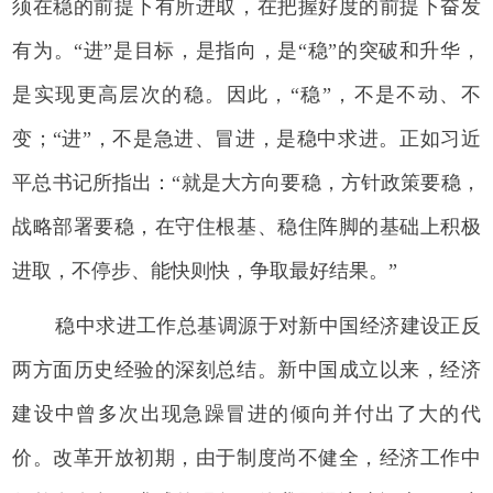
须在稳的前提下有所进取，在把握好度的前提下奋发
有为。“进”是目标，是指向，是“稳”的突破和升华，
是实现更高层次的稳。因此，“稳”，不是不动、不
变；“进”，不是急进、冒进，是稳中求进。正如习近
平总书记所指出：“就是大方向要稳，方针政策要稳，
战略部署要稳，在守住根基、稳住阵脚的基础上积极
进取，不停步、能快则快，争取最好结果。”
稳中求进工作总基调源于对新中国经济建设正反
两方面历史经验的深刻总结。新中国成立以来，经济
建设中曾多次出现急躁冒进的倾向并付出了大的代
价。改革开放初期，由于制度尚不健全，经济工作中