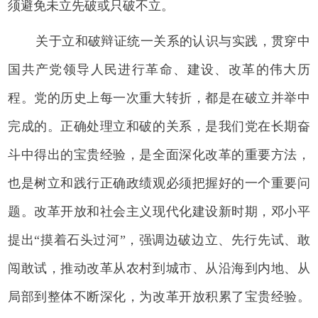
须避免未立先破或只破不立。
关于立和破辩证统一关系的认识与实践，贯穿中
国共产党领导人民进行革命、建设、改革的伟大历
程。党的历史上每一次重大转折，都是在破立并举中
完成的。正确处理立和破的关系，是我们党在长期奋
斗中得出的宝贵经验，是全面深化改革的重要方法，
也是树立和践行正确政绩观必须把握好的一个重要问
题。改革开放和社会主义现代化建设新时期，邓小平
提出“摸着石头过河”，强调边破边立、先行先试、敢
闯敢试，推动改革从农村到城市、从沿海到内地、从
局部到整体不断深化，为改革开放积累了宝贵经验。