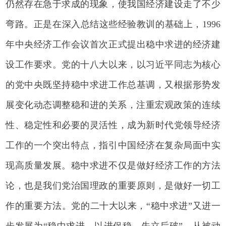
仍然存在急于求成的现象，使我国经济建设走了不少
弯路。正是在深入总结这些经验教训的基础上，1996
年中央经济工作会议首次正式提出稳中求进的经济建
设工作要求。党的十八大以来，以习近平同志为核心
的党中央既坚持稳中求进工作总基调，又根据形势发
展变化动态调整稳和进的关系，注重宏观政策的‌连续
性、稳定性和必要的灵活性‌，成为新时代党领导经济
工作的一个突出特点，指引中国经济在复杂局面中实
现高质量发展。稳中求进不仅是做好经济工作的方法
论，也是我们党治国理政的重要原则，是做好一切工
作的重要方法。党的二十大以来，“稳中求进”又进一
步发展为“稳中求进、以进促稳、先立后破”，从被动