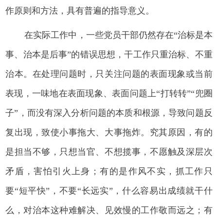
作原则和方法，具有普遍的指导意义。
在实际工作中，一些党员干部仍然存在“治标是本
事、治本是后事”的错误思想，干工作只重治标、不重
治本。在处理问题时，只关注问题的表面现象或当前
表现，一味地在表面现象、表面问题上“打转转”“兜圈
子”，而没有深入分析问题的本质和根源，导致问题反
复出现，致使小事拖大、大事拖炸。究其原因，有的
是担当不够，只想当官、不想揽事，不愿触及深层次
矛盾，害怕引火上身；有的是作风不实，抓工作只
要“短平快”，不要“长远实”，什么容易出成绩就干什
么，对治本这种难解决、见效慢的工作敬而远之；有