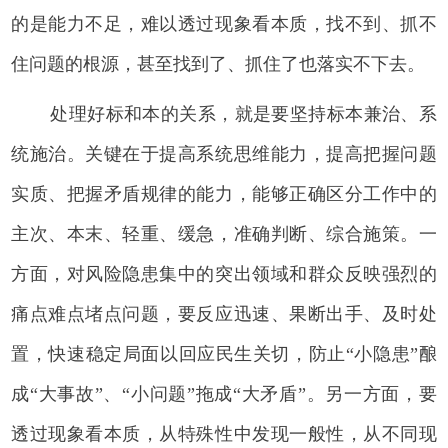
的是能力不足，难以透过现象看本质，找不到、抓不
住问题的根源，甚至找到了、抓住了也落实不下去。
处理好标和本的关系，就是要坚持标本兼治、系
统施治。关键在于提高系统思维能力，提高把握问题
实质、把握矛盾规律的能力，能够正确区分工作中的
主次、本末、轻重、缓急，准确判断、综合施策。一
方面，对风险隐患集中的突出领域和群众反映强烈的
痛点难点堵点问题，要反应迅速、果断出手、及时处
置，快速稳定局面以回应民生关切，防止“小隐患”酿
成“大事故”、“小问题”拖成“大矛盾”。另一方面，要
透过现象看本质，从特殊性中发现一般性，从不同现