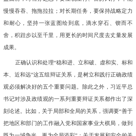
慢慢吞吞、拖拖拉拉；对长期任务，要保持战略定力
和耐心，坚持一张蓝图绘到底，滴水穿石、锲而不
舍，积跬步以至千里，用更长的时间尺度去丈量发展
成果。
正确认识和处理“稳和进、立和破、虚和实、标和
本、近和远”这五组辩证关系，是树立和践行正确政绩
观必须解决好的五个重要问题。除此之外，习近平总
书记对涉及政绩观的一系列重要辩证关系都作出了深
刻论述。比如，关于局部和全局的关系，强调要“善于
把地区和部门的工作融入党和国家事业大棋局，做到
既为一域争光、更为全局添彩”；关于发展和安全的关