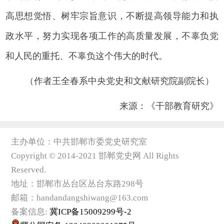
高思想觉悟、树牢宗旨意识，不断提高领导能力和执
政水平，努力实现各项工作的高质量发展，不辜负党
和人民的重托、不辜负这个伟大的时代。
（作者王全春系中央党史和文献研究院副院长）
来源：《干部教育研究》
主办单位：中共邯郸市委党史研究室
Copyright © 2014-2021 邯郸党史网 All Rights
Reserved.
地址：邯郸市丛台区丛台东路298号
邮箱：handandangshiwang@163.com
备案信息:
冀ICP备15009299号-2