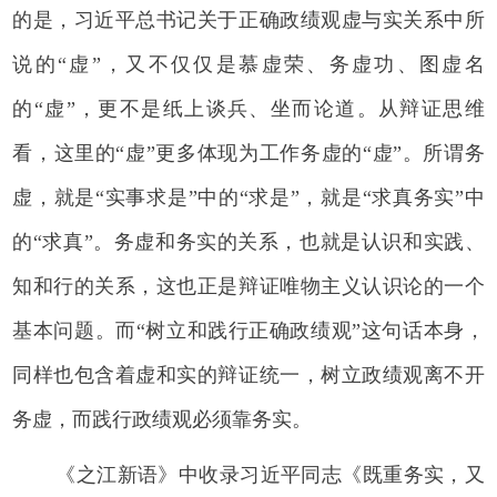
的是，习近平总书记关于正确政绩观虚与实关系中所
说的“虚”，又不仅仅是慕虚荣、务虚功、图虚名
的“虚”，更不是纸上谈兵、坐而论道。从辩证思维
看，这里的“虚”更多体现为工作务虚的“虚”。所谓务
虚，就是“实事求是”中的“求是”，就是“求真务实”中
的“求真”。务虚和务实的关系，也就是认识和实践、
知和行的关系，这也正是辩证唯物主义认识论的一个
基本问题。而“树立和践行正确政绩观”这句话本身，
同样也包含着虚和实的辩证统一，树立政绩观离不开
务虚，而践行政绩观必须靠务实。
《之江新语》中收录习近平同志《既重务实，又