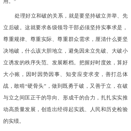
用。”
处理好立和破的关系，就是要坚持破立并举、先
立后破。这就要求各级领导干部必须坚持实事求是，
尊重规律、尊重实际、尊重群众需求，厘清什么要坚
决地破，什么该大胆地立，避免因未立先破、大破小
立诱发的秩序失范、发展断档。把握好时度效，算好
大小账，因时因势因事、知变应变求变，善打总体
战，敢啃“硬骨头”，做到既勇于破，又善于立，在破
与立之间匡正干的导向、形成干的合力，扎扎实实推
动高质量发展，创造出经得起实践、人民和历史检验
的实绩。