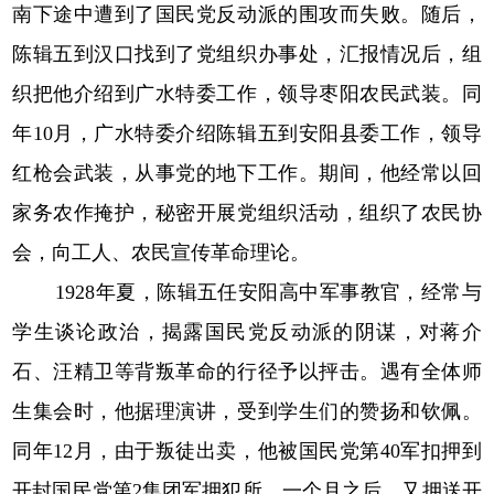
南下途中遭到了国民党反动派的围攻而失败。随后，
陈辑五到汉口找到了党组织办事处，汇报情况后，组
织把他介绍到广水特委工作，领导枣阳农民武装。同
年10月，广水特委介绍陈辑五到安阳县委工作，领导
红枪会武装，从事党的地下工作。期间，他经常以回
家务农作掩护，秘密开展党组织活动，组织了农民协
会，向工人、农民宣传革命理论。
1928年夏，陈辑五任安阳高中军事教官，经常与
学生谈论政治，揭露国民党反动派的阴谋，对蒋介
石、汪精卫等背叛革命的行径予以抨击。遇有全体师
生集会时，他据理演讲，受到学生们的赞扬和钦佩。
同年12月，由于叛徒出卖，他被国民党第40军扣押到
开封国民党第2集团军押犯所。一个月之后，又押送开