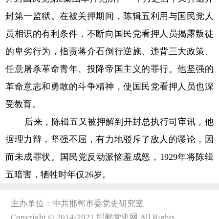
封第一监狱。在被关押期间，陈辑五利用与国民党人
员相识的有利条件，不断向国民党看押人员揭露叛徒
的卑劣行为，指责蒋介石倒行逆施、违背三大政策、
任意屠杀革命青年、投降帝国主义的罪行。他坚强的
革命意志和勇敢的斗争精神，使国民党看押人员也深
受教育。
后来，陈辑五又被押解到开封总执行司审讯，他
据理力辩，坚强不屈，有力地驳斥了敌人的谬论，因
而未成罪状。国民党反动派恼羞成怒，1929年将陈辑
五暗害，牺牲时年仅26岁。
主办单位：中共邯郸市委党史研究室
Copyright © 2014-2021 邯郸党史网 All Rights