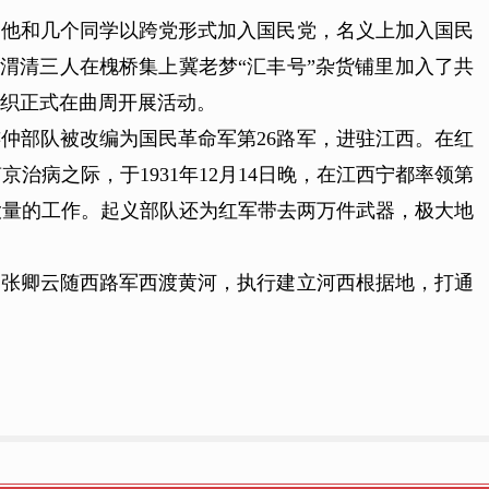
，他和几个同学以跨党形式加入国民党，名义上加入国民
陈渭清三人在槐桥集上冀老梦“汇丰号”杂货铺里加入了共
组织正式在曲周开展活动。
连仲部队被改编为国民革命军第26路军，进驻江西。在红
治病之际，于1931年12月14日晚，在江西宁都率领第
大量的工作。起义部队还为红军带去两万件武器，极大地
月，张卿云随西路军西渡黄河，执行建立河西根据地，打通