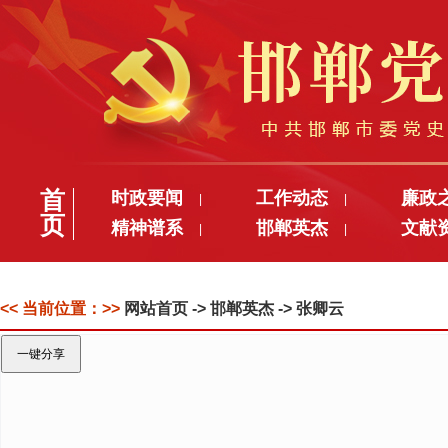
首
时政要闻
工作动态
廉政
|
|
页
精神谱系
邯郸英杰
文献
|
|
<< 当前位置：>>
网站首页
-> 邯郸英杰 -> 张卿云
一键分享