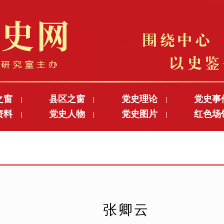
之窗
县区之窗
党史理论
党史事
|
|
|
资料
党史人物
党史图片
红色场
|
|
|
张卿云