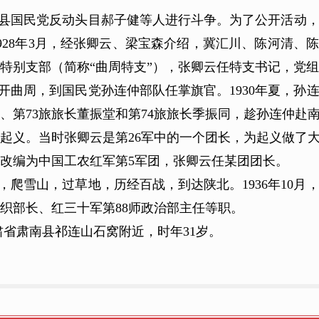
县国民党反动头目郝子健等人进行斗争。为了公开活动
928年3月，经张卿云、梁宝森介绍，冀汇川、陈河清、
特别支部（简称“曲周特支”），张卿云任特支书记，党
离开曲周，到国民党孙连仲部队任掌旗官。1930年夏，孙
第73旅旅长董振堂和第74旅旅长季振同，趁孙连仲赴南京
都起义。当时张卿云是第26军中的一个团长，为起义做了
改编为中国工农红军第5军团，张卿云任某团团长。
征，爬雪山，过草地，历经百战，到达陕北。1936年10
织部长、红三十军第88师政治部主任等职。
甘肃省肃南县祁连山石窝附近，时年31岁。