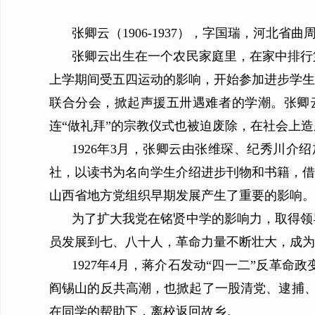
张卿云（1906-1937），字国瑞，河北省
张卿云出生在一个农民家庭里，在家中排行
上学期间受五四运动的影响，开始参加进步学生
联合分会，掀起声援五卅遇难者的学潮。张卿
连“做礼拜”的宗教仪式也被迫废除，在社会上
1926年3月，张卿云由张维琛、纪秀川
社，以读书为名向学生介绍进步刊物和书籍，借
山西省地方党组织早期发展产生了重要的影响。
为了扩大我党在铭贤中学的影响力，取得领
员发展到七、八十人，革命力量不断壮大，成为
1927年4月，蒋介石发动“四一二”反革
阎锡山的反共高潮，也掀起了一股清党、逮捕、
在同学的帮助下，离校返回故乡。