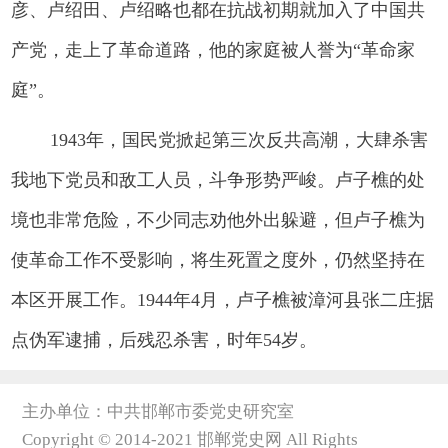
彦、卢绍田、卢绍略也都在抗战初期就加入了中国共
产党，走上了革命道路，他的家庭被人誉为“革命家
庭”。
1943年，国民党掀起第三次反共高潮，大肆杀害
我地下党员和敌工人员，斗争形势严峻。卢子樵的处
境也非常危险，不少同志劝他外出躲避，但卢子樵为
使革命工作不受影响，将生死置之度外，仍然坚持在
本区开展工作。1944年4月，卢子樵被漳河县张二庄据
点伪军逮捕，后残忍杀害，时年54岁。
主办单位：中共邯郸市委党史研究室
Copyright © 2014-2021 邯郸党史网 All Rights