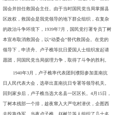
国会并担任救国会主任。由于当时国民党当局掌握县
区政权，救国会是我党领导的地下群众组织，在复杂
的政治斗争环境下，1939年7月，国民党行署专员丁树
本宣布取消救国会，以“动委会”替代救国会。在党的
领导下，申济舟、卢子樵等抗日爱国人士组织发起请
愿团，同国民党当局据理力争，取得了斗争的胜利。
1940年3月，卢子樵率代表团到濮阳参加直南抗
日人民代表大会，选举出直南抗日专署等领导机关。
回到家乡后，卢子樵当选大名县一区区长。4月15日，
丁树本残部一个排，趁夜窜入大严屯村潜伏，企图西
去投靠伪军。当夜卢子樵、赵树兰等人组织了几十名