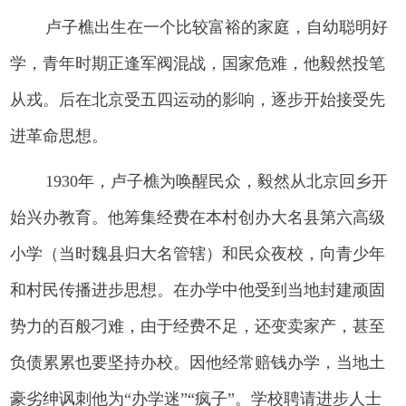
卢子樵出生在一个比较富裕的家庭，自幼聪明好
学，青年时期正逢军阀混战，国家危难，他毅然投笔
从戎。后在北京受五四运动的影响，逐步开始接受先
进革命思想。
1930年，卢子樵为唤醒民众，毅然从北京回乡开
始兴办教育。他筹集经费在本村创办大名县第六高级
小学（当时魏县归大名管辖）和民众夜校，向青少年
和村民传播进步思想。在办学中他受到当地封建顽固
势力的百般刁难，由于经费不足，还变卖家产，甚至
负债累累也要坚持办校。因他经常赔钱办学，当地土
豪劣绅讽刺他为“办学迷”“疯子”。学校聘请进步人士