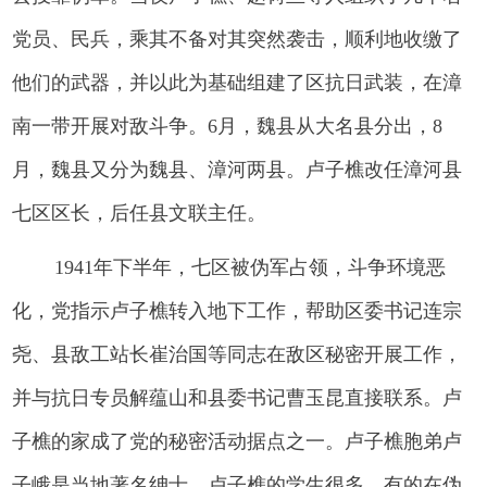
党员、民兵，乘其不备对其突然袭击，顺利地收缴了
他们的武器，并以此为基础组建了区抗日武装，在漳
南一带开展对敌斗争。6月，魏县从大名县分出，8
月，魏县又分为魏县、漳河两县。卢子樵改任漳河县
七区区长，后任县文联主任。
1941年下半年，七区被伪军占领，斗争环境恶
化，党指示卢子樵转入地下工作，帮助区委书记连宗
尧、县敌工站长崔治国等同志在敌区秘密开展工作，
并与抗日专员解蕴山和县委书记曹玉昆直接联系。卢
子樵的家成了党的秘密活动据点之一。卢子樵胞弟卢
子峨是当地著名绅士，卢子樵的学生很多，有的在伪