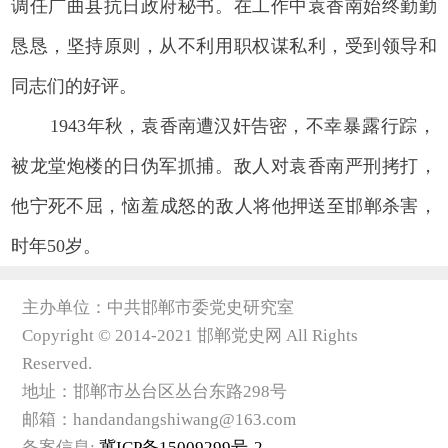
调任广曲县抗日政府秘书。在工作中袁香南始终勤勤
恳恳，坚持原则，从不利用职权谋私利，受到领导和
同志们的好评。
1943年秋，袁香南遭汉奸告密，
不幸暴露行踪，
被龙堂炮楼的日伪军抓捕。敌人对袁香南严刑拷打，
他宁死不屈，
恼羞成怒的
敌人将他押送至邯郸杀害，
时年50岁。
主办单位：中共邯郸市委党史研究室
Copyright © 2014-2021 邯郸党史网 All Rights
Reserved.
地址：邯郸市丛台区丛台东路298号
邮箱：handandangshiwang@163.com
备案信息:
冀ICP备15009299号-2