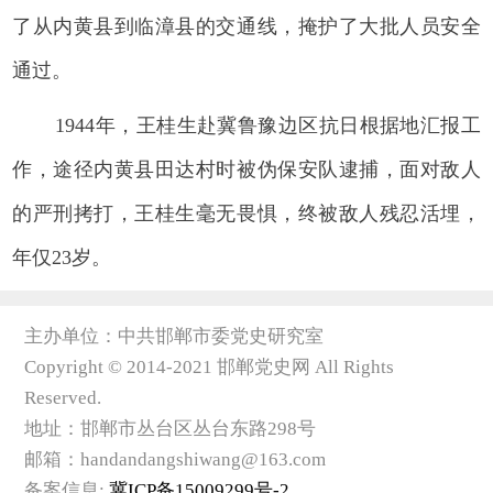
了从内黄县到临漳县的交通线，掩护了大批人员安全
通过。
1944年，王桂生赴冀鲁豫边区抗日根据地汇报工
作，途径内黄县田达村时被伪保安队逮捕，面对敌人
的严刑拷打，王桂生毫无畏惧，终被敌人残忍活埋，
年仅23岁。
主办单位：中共邯郸市委党史研究室
Copyright © 2014-2021 邯郸党史网 All Rights
Reserved.
地址：邯郸市丛台区丛台东路298号
邮箱：handandangshiwang@163.com
备案信息:
冀ICP备15009299号-2