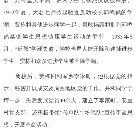
磨，始终坚贞不屈，后因学生们强烈抗议被释放。
1932年夏，大名七师掀起驱逐反动校长郭鸣鹤的学
潮，贾栋和其他进步同学一起，勇敢揭露和批判郭鸣
鹤禁锢学生思想镇压学生运动的罪行。1933年5
月，“反郭”学潮失败，学校当局大肆开除和逮捕进步
学生，贾栋和众多进步学生被开除学籍。
离校后，贾栋回到家乡李家町，他根据党的指
示，秘密开展成安及周围地区党的工作。并和同学于
堉一起，先后发展党员40余人，建立了李家町、安重
村党支部，还积极带领“传单队”“粉笔队”宣传革命思
想，开展革命活动。