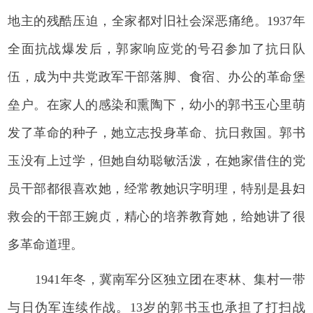
地主的残酷压迫，全家都对旧社会深恶痛绝。1937年
全面抗战爆发后，郭家响应党的号召参加了抗日队
伍，成为中共党政军干部落脚、食宿、办公的革命堡
垒户。在家人的感染和熏陶下，幼小的郭书玉心里萌
发了革命的种子，她立志投身革命、抗日救国。郭书
玉没有上过学，但她自幼聪敏活泼，在她家借住的党
员干部都很喜欢她，经常教她识字明理，特别是县妇
救会的干部王婉贞，精心的培养教育她，给她讲了很
多革命道理。
1941年冬，冀南军分区独立团在枣林、集村一带
与日伪军连续作战。13岁的郭书玉也承担了打扫战