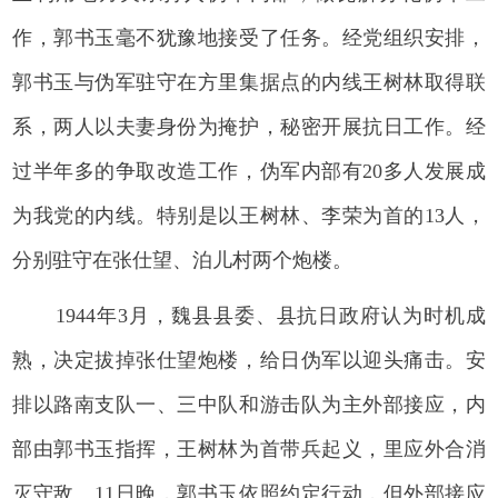
作，郭书玉毫不犹豫地接受了任务。经党组织安排，
郭书玉与伪军驻守在方里集据点的内线王树林取得联
系，两人以夫妻身份为掩护，秘密开展抗日工作。经
过半年多的争取改造工作，伪军内部有20多人发展成
为我党的内线。特别是以王树林、李荣为首的13人，
分别驻守在张仕望、泊儿村两个炮楼。
1944年3月，魏县县委、县抗日政府认为时机成
熟，决定拔掉张仕望炮楼，给日伪军以迎头痛击。安
排以路南支队一、三中队和游击队为主外部接应，内
部由郭书玉指挥，王树林为首带兵起义，里应外合消
灭守敌。11日晚，郭书玉依照约定行动，但外部接应