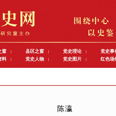
之窗
县区之窗
党史理论
党史事
|
|
|
资料
党史人物
党史图片
红色场
|
|
|
陈瀛