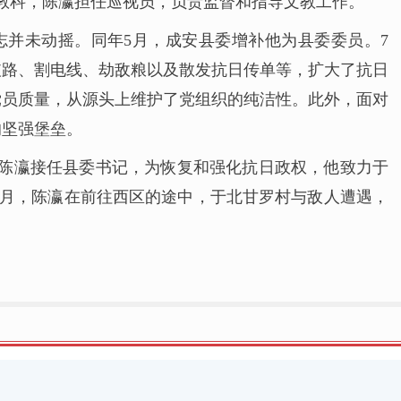
文教科，陈瀛担任巡视员，负责监督和指导文教工作。
志并未动摇。同年5月，成安县委增补他为县委委员。7
破路、割电线、劫敌粮以及散发抗日传单等，扩大了抗日
党员质量，从源头上维护了党组织的纯洁性。此外，面对
的坚强堡垒。
后陈瀛接任县委书记，为恢复和强化抗日政权，他致力于
4月，陈瀛在前往西区的途中，于北甘罗村与敌人遭遇，