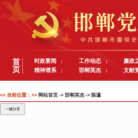
首
时政要闻
工作动态
廉政
|
|
页
精神谱系
邯郸英杰
文献
|
|
<< 当前位置：>>
网站首页
-> 邯郸英杰 -> 陈瀛
一键分享