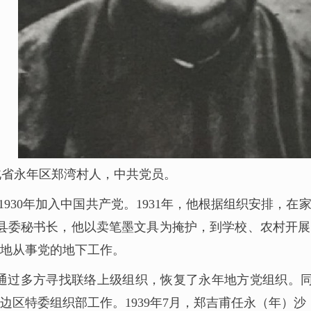
，河北省永年区郑湾村人，中共党员。
1930年加入中国共产党。1931年，他根据组织安排，在
委秘书长，他以卖笔墨文具为掩护，到学校、农村开展党的
地从事党的地下工作。
等人通过多方寻找联络上级组织，恢复了永年地方党组织。
边区特委组织部工作。1939年7月，郑吉甫任永（年）沙