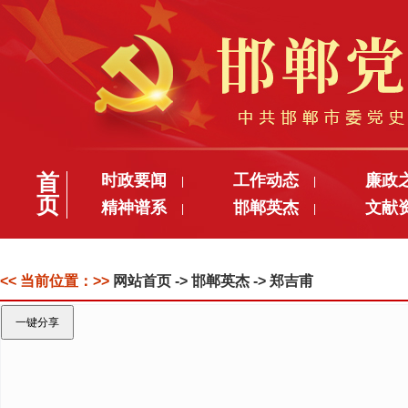
首
时政要闻
工作动态
廉政
|
|
页
精神谱系
邯郸英杰
文献
|
|
<< 当前位置：>>
网站首页
-> 邯郸英杰 -> 郑吉甫
一键分享