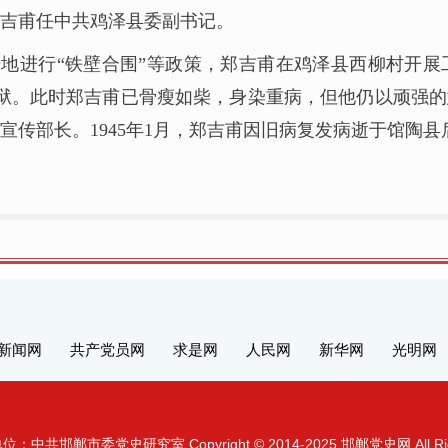
郑吉甫任中共鸡泽县委副书记。
根据地进行“铁壁合围”等政策，郑吉甫在鸡泽县西柳村
出狱。此时郑吉甫已骨瘦如柴，身染重病，但他仍以顽强的
传部长。1945年1月，郑吉甫因旧病复发病逝于馆陶县
新闻网
共产党员网
求是网
人民网
新华网
光明网
：中共邯郸市委党史研究室 Copyright © 2014-2025 邯郸党史网 All Right