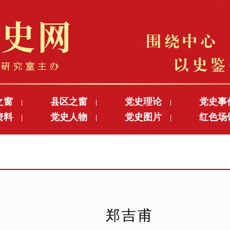
之窗
县区之窗
党史理论
党史事
|
|
|
资料
党史人物
党史图片
红色场
|
|
|
郑吉甫