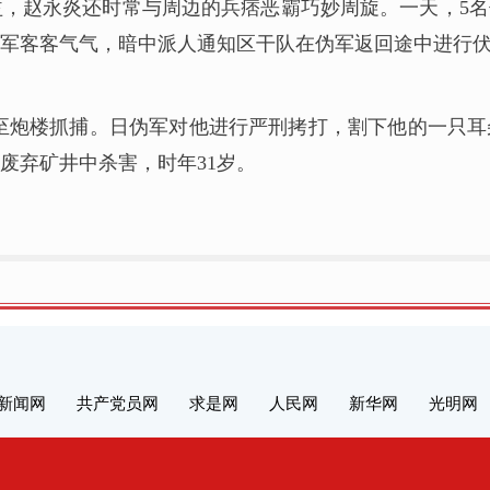
，赵永炎还时常与周边的兵痞恶霸巧妙周旋。一天，5
军客客气气，暗中派人通知区干队在伪军返回途中进行伏
炎骗至炮楼抓捕。日伪军对他进行严刑拷打，割下他的一只
废弃矿井中杀害，时年31岁。
新闻网
共产党员网
求是网
人民网
新华网
光明网