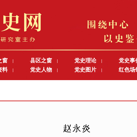
之窗
县区之窗
党史理论
党史事
|
|
|
资料
党史人物
党史图片
红色场
|
|
|
赵永炎