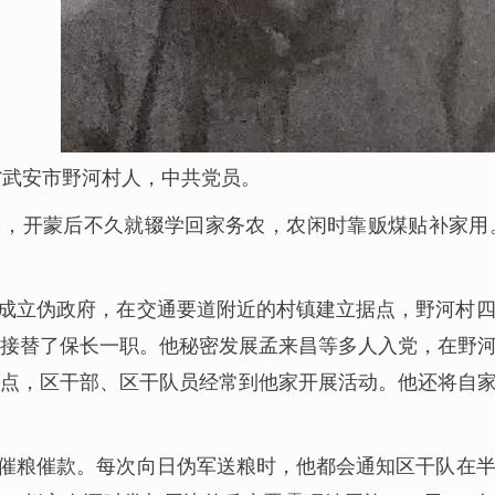
河北省武安市野河村人，中共党员。
，开蒙后不久就辍学回家务农，农闲时靠贩煤贴补家用。
城后成立伪政府，在交通要道附近的村镇建立据点，野河村
接替了保长一职。他秘密发展孟来昌等多人入党，在野
点，区干部、区干队员经常到他家开展活动。他还将自
催粮催款。每次向日伪军送粮时，他都会通知区干队在