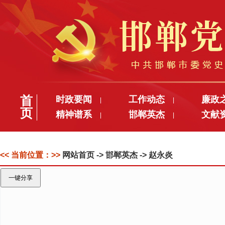
首
时政要闻
工作动态
廉政
|
|
页
精神谱系
邯郸英杰
文献
|
|
<< 当前位置：>>
网站首页
-> 邯郸英杰 -> 赵永炎
一键分享