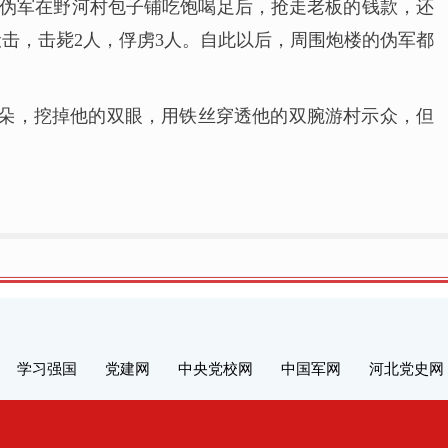
名伪军在野河村包子铺吃饱喝足后，抢走老板的钱款，还
击，击毙2人，俘虏3人。自此以后，周围炮楼的伪军都
耳朵，挖掉他的双眼，用铁丝穿透他的双腕游村示众，但
学习强国
党建网
中央党校网
中国军网
河北党史网