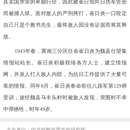
其卖国求荣的卑鄙行径，因此被崔日知向日伪军告密
而被捕入狱。面对敌人的严刑拷打，崔日炎一口咬定
自己只是个教书先生，最终敌人因没有证据而将其释
放。
1943年春，冀南三分区任命崔日炎为魏县仕望集
情报站站长。崔日炎积极联络各方人士，建立情报
网，并派人打入敌人内部，为抗日工作提供了大量可
靠的情报。同年8月，崔日炎奉命前往八路军第129师
受训，途经魏县马丰头村时被敌人发现，突围时不幸
中弹牺牲，时年49岁。
主办单位：中共邯郸市委党史研究室