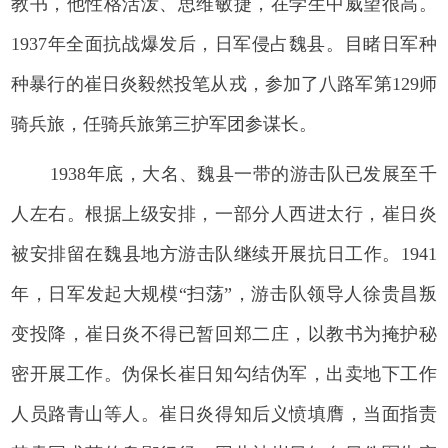
教书，他性格活泼、思维敏捷，在学生中威望很高。
1937年全面抗战爆发后，日军侵占魏县。目睹日军种
种暴行的崔日炎毅然投笔从戎，参加了八路军第129师
骑兵旅，任骑兵旅第三护军团参谋长。
1938年底，大名、魏县一带的游击队已发展至千
人左右。根据上级安排，一部分人西进太行，崔日炎
被安排留在魏县地方游击队继续开展抗日工作。1941
年，日军发起大规模“扫荡”，游击队领导人徐贵昌叛
变投降，崔日炎不得已暂回郑二庄，以教书为掩护秘
密开展工作。伪保长崔日知勾结伪军，出卖地下工作
人员路青山等人。崔日炎得知后义愤填膺，当面指责