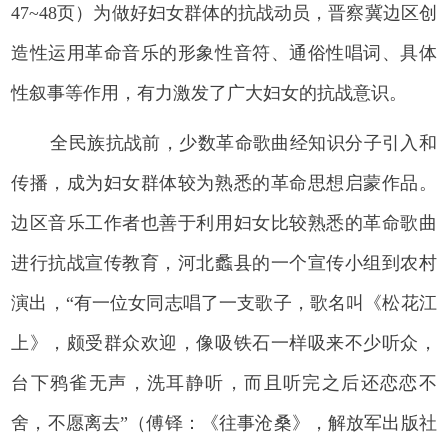
47~48页）为做好妇女群体的抗战动员，晋察冀边区创
造性运用革命音乐的形象性音符、通俗性唱词、具体
性叙事等作用，有力激发了广大妇女的抗战意识。
全民族抗战前，少数革命歌曲经知识分子引入和
传播，成为妇女群体较为熟悉的革命思想启蒙作品。
边区音乐工作者也善于利用妇女比较熟悉的革命歌曲
进行抗战宣传教育，河北蠡县的一个宣传小组到农村
演出，“有一位女同志唱了一支歌子，歌名叫《松花江
上》，颇受群众欢迎，像吸铁石一样吸来不少听众，
台下鸦雀无声，洗耳静听，而且听完之后还恋恋不
舍，不愿离去”（傅铎：《往事沧桑》，解放军出版社