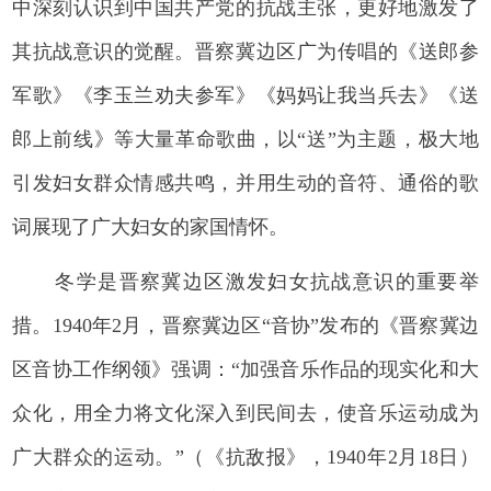
中深刻认识到中国共产党的抗战主张，更好地激发了
其抗战意识的觉醒。晋察冀边区广为传唱的《送郎参
军歌》《李玉兰劝夫参军》《妈妈让我当兵去》《送
郎上前线》等大量革命歌曲，以“送”为主题，极大地
引发妇女群众情感共鸣，并用生动的音符、通俗的歌
词展现了广大妇女的家国情怀。
冬学是晋察冀边区激发妇女抗战意识的重要举
措。1940年2月，晋察冀边区“音协”发布的《晋察冀边
区音协工作纲领》强调：“加强音乐作品的现实化和大
众化，用全力将文化深入到民间去，使音乐运动成为
广大群众的运动。”（《抗敌报》，1940年2月18日）