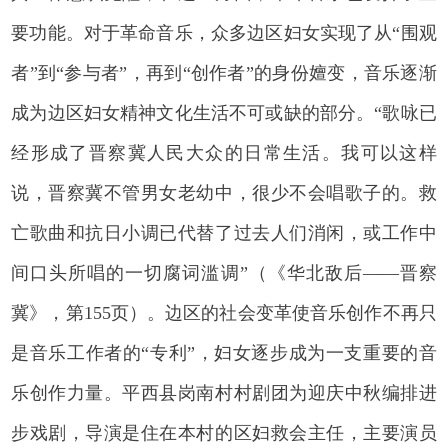
要功能。对于革命音乐，众多边区妇女实现了从“围观
者”到“参与者”，再到“创作者”的身份嬗变，音乐逐渐
成为边区妇女精神文化生活不可或缺的部分。“歌咏已
经形成了晋察冀人民大众的日常生活。我可以这样
说，晋察冀不管男女老幼中，很少不会唱歌子的。救
亡歌曲和抗日小调已代替了过去人们消闲，或工作中
间口头所唱的一切腐词滥调”（《华北敌后——晋察
冀》，第155页）。边区的社会变革使音乐创作不再只
是音乐工作者的“专利”，妇女逐步成为一支重要的音
乐创作力量。平西县岗南村村剧团为迎庆中秋编排进
步戏剧，导演是住在本村的区妇救会主任，主要演员