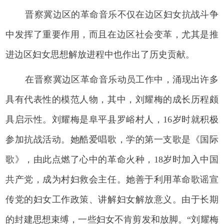
晋察冀边区的革命音乐不仅在边区妇女抗战斗争
中发挥了重要作用，而且在边区社会变革，尤其是推
进边区妇女思想解放进程中也作出了历史贡献。
在晋察冀边区革命音乐动员工作中，涌现出许多
具有代表性的模范人物，其中，刘耀梅的成长历程颇
具启示性。刘耀梅是阜平县罗峪村人，16岁时就积极
参加抗战活动。她酷爱唱歌，学的第一支歌是《国际
歌》，由此点燃了心中的革命火种，18岁时加入中国
共产党，成为村妇救会主任。她善于利用革命歌谣宣
传党的妇女工作政策、讲解妇女解放意义。由于长期
的封建思想束缚，一些妇女不肯剪发和放脚。“刘耀梅