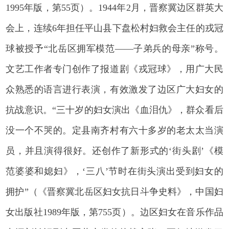
1995年版，第55页）。1944年2月，晋察冀边区群英大
会上，连续6年担任平山县下盘松村妇救会主任的戎冠
球被授予“北岳区拥军模范——子弟兵的母亲”称号。
文艺工作者专门创作了报道剧《戎冠球》，用广大民
众熟悉的语言进行表演，有效激发了边区广大妇女的
抗战意识。“三十岁的妇女演出《血泪仇》，群众看后
没一个不哭的。定县南齐村有六十多岁的老太太当演
员，并且演得很好。还创作了新形式的‘街头剧’《模
范婆婆和媳妇》，‘三八’节时在街头演出受到妇女的
拥护”（《晋察冀北岳区妇女抗日斗争史料》，中国妇
女出版社1989年版，第755页）。边区妇女在音乐作品