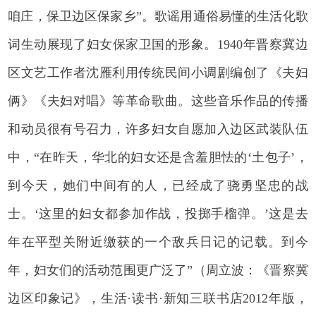
咱庄，保卫边区保家乡”。歌谣用通俗易懂的生活化歌
词生动展现了妇女保家卫国的形象。1940年晋察冀边
区文艺工作者沈雁利用传统民间小调剧编创了《夫妇
俩》《夫妇对唱》等革命歌曲。这些音乐作品的传播
和动员很有号召力，许多妇女自愿加入边区武装队伍
中，“在昨天，华北的妇女还是含羞胆怯的‘土包子’，
到今天，她们中间有的人，已经成了骁勇坚忠的战
士。‘这里的妇女都参加作战，投掷手榴弹。’这是去
年在平型关附近缴获的一个敌兵日记的记载。到今
年，妇女们的活动范围更广泛了”（周立波：《晋察冀
边区印象记》，生活·读书·新知三联书店2012年版，