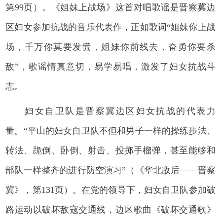
第99页）。《姐妹上战场》这首对唱歌谣是晋察冀边
区妇女参加抗战的音乐代表作，正如歌词“姐妹你上战
场，千万你莫要发慌，姐妹你前线去，奋勇你要杀
敌”，歌谣情真意切，易学易唱，激发了妇女抗战斗
志。
妇女自卫队是晋察冀边区妇女抗战的代表力
量。“平山的妇女自卫队不但和男子一样的操练步法、
转法、跪倒、卧倒、射击、投掷手榴弹，甚至能够和
部队一样整齐的进行防空演习”（《华北敌后——晋察
冀》，第131页）。在党的领导下，妇女自卫队参加破
路运动以破坏敌寇交通线，边区歌曲《破坏交通歌》