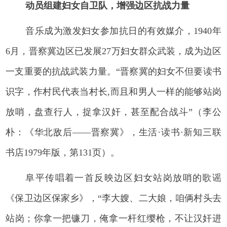
动员组建妇女自卫队，增强边区抗战力量
音乐成为激发妇女参加抗日的有效媒介，1940年
6月，晋察冀边区已发展27万妇女群众武装，成为边区
一支重要的抗战武装力量。“晋察冀的妇女不但要读书
识字，作村民代表当村长,而且和男人一样的能够站岗
放哨，盘查行人，捉拿汉奸，甚至配合战斗”（李公
朴：《华北敌后——晋察冀》，生活·读书·新知三联
书店1979年版，第131页）。
阜平传唱着一首反映边区妇女站岗放哨的歌谣
《保卫边区保家乡》，“李大嫂、二大娘，咱俩村头去
站岗；你拿一把镰刀，俺拿一杆红缨枪，不让汉奸进