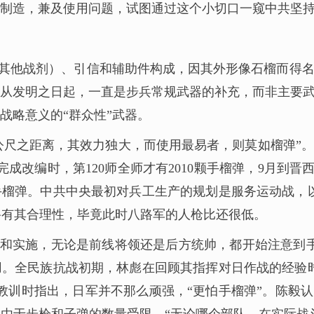
制造，兼及使用问题，试图通过这个小切口一窥中共坚
其他战剂）、引信和辅助件构成，因其外形像石榴而得名
弹从发明之日起，一直是步兵常规武器的补充，而非主要
战略意义的“群众性”武器。
公尺之距离，其效力独大，而使用最易者，则莫如榴弹”
完成改编时，第120师全师才有2010颗手榴弹，9月到晋
足1颗手榴弹。中共中央最初对兵工生产的规划是服务运动战，
思路有其合理性，毕竟此时八路军的人枪比还很低。
实施，无论是前线将领还是后方统帅，都开始注意到手榴弹
。全民族抗战初期，林彪在回顾其指挥对日作战的经验
教训时指出，日军并不那么顽强，“更怕手榴弹”。陈毅认