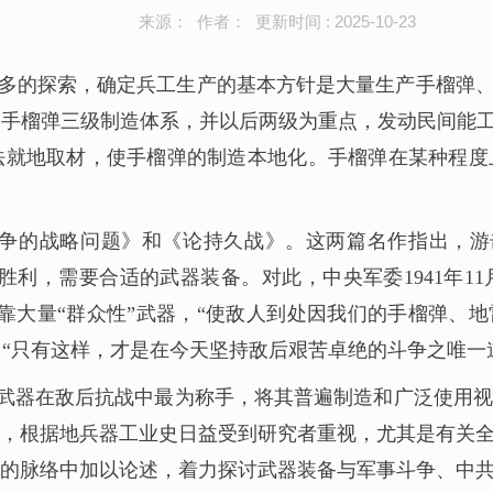
来源： 作者： 更新时间 : 2025-10-23
多的探索，确定兵工生产的基本方针是大量生产手榴弹、
手榴弹三级制造体系，并以后两级为重点，发动民间能工
法就地取材，使手榴弹的制造本地化。手榴弹在某种程度
击战争的战略问题》和《论持久战》。这两篇名作指出，
胜利，需要合适的武器装备。对此，中央军委1941年1
靠大量“群众性”武器，“使敌人到处因我们的手榴弹、地
；“只有这样，才是在今天坚持敌后艰苦卓绝的斗争之唯一
”武器在敌后抗战中最为称手，将其普遍制造和广泛使用
来，根据地兵器工业史日益受到研究者重视，尤其是有关
的脉络中加以论述，着力探讨武器装备与军事斗争、中