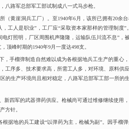
日，八路军总部军工部试制成八一式马步枪。
黄崖洞兵工厂）。至1940年6月，该所已拥有20余台机
队，工人是职业”，工厂应“采取资本家那样的管理制度
电灯照明，厂区周围机声隆隆，运输队伍川流不息”，被职
58支，顶峰时期的1940年9月一度达498支。
下，手榴弹制造自然难以成为各根据地兵工生产的重心
，工序多、技术要求高，所需工人多，对环境、原料供
区的生产环境尚且相对稳定，八路军总部军工部一所的生
路军、新四军的武器弹药供应。枪械尚可通过维修继续使用
产方针。
要求各根据地的兵工建设“以弹药为主，枪械为副”。因手榴