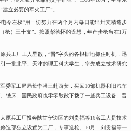
，很大成分依靠的是手榴弹”。1938年10月，毛泽东
“建立必要的军火工厂”。
德怀电令左权“用一切努力在两个月内每日能出卅支精造步
出（枪）三十支”。按照彭德怀的设想，年产步枪当在1万
原兵工厂工人星散，“晋”字头的各根据地抓住时机，迅
吸引一批北平、天津的理工科大学生，率先成立技术研究
央军委军工局局长李强三赴西安，买回10部机器和旧汽车
床、铣床。国民政府也零零散散下拨了一些兵工设备。晋
太原兵工厂投奔陕甘宁边区的刘贵福等16名工人是技术
械修造部独立设置为二厂，专事造枪。10月，刘贵福等一