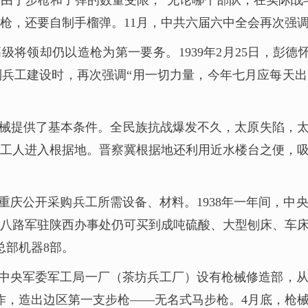
于步枪和子弹的数量受限，“无论哪个部队，在实际战斗中
枪，还要自制手榴弹。11月，中共六届六中全会再次强调
将领却仍以造枪为第一要务。1939年2月25日，彭
谈到兵工建设时，再次强调“用一切力量，今年七月应每天
械提供了基本条件。全民族抗战爆发不久，太原失陷，太
工人进入根据地。晋察冀根据地还利用近水楼台之便，
庆公开采购兵工所需设备、材料。1938年一年间，中
年，八路军驻陕西办事处仍可买到成吨硫酸、大型刨床、车
总部机器8部。
中央军委军工局一厂（茶坊兵工厂）设有枪械修造部，从
人合作，造出边区第一支步枪——无名式马步枪。4月底，枪