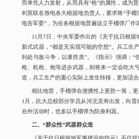
而单凭人力发射，从而具有“枪”的属性，成为普
剑英联名致电各大根据地负责人，要求将“手榴
电告军委”，为在各根据地普遍设立手榴弹厂作
11月7日，中央军委作出的《关于抗日根
新式武器，“都是无实现可能的空想”。兵工生
到处与敌斗争，以量胜质”。《指示》强调：“
枪、机枪、炮等进步武器，则将来一定会吃大亏
造，兵工生产的重心实际上发生转移，更加适合
相比地雷，手榴弹在便携性上更胜一筹，更具
1月，抗大总校部分学员从河北灵寿出发，向晋
在外活动时，也多以手榴弹为防身利器。
二、“群众性”武器群众造
《关于抗日根据地军事建设的指示》不仅提