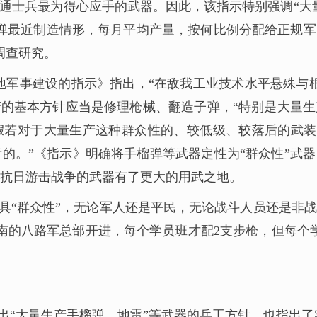
通士兵最为得心应手的武器。因此，该指示特别强调“大量
弹最近制造情形，每月平均产量，按何比例分配给正规
调查研究。
据地军事建设的指示》指出，“在敌我工业技术水平悬殊与
产的基本方针应当是修理枪械、翻造子弹，“特别是大量
假若对于大量生产这种群众性的、较低级、较落后的武装
的。”《指示》明确将手榴弹等武器定性为“群众性”武
抗日游击战争的武器有了更大的用武之地。
“群众性”，无论军人还是平民，无论战斗人员还是非战
南的八路军总部开进，每个学员班才配2支步枪，但每个
出“大量生产手榴弹、地雷”等武器的兵工方针，也指出了