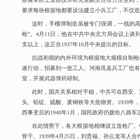
察冀军区工业部技术研究室副主任张方注意到，由
要求每块根据地都要设法建立小兵工厂，不仅造
这时，手榴弹制造虽被专门强调，一线的高级
枪”。4月11日，他在中共中央北方局会议上
支以上，这正合1937年10月中央提出的目标。
抗战初期的内外环境为根据地大规模自制枪
速行动，招募到一批工人。河南巩县兵工厂也有
室，开展武器弹药研制。
此时，国共关系相对平稳，中共可在西安、重
头、铅锭、硫酸、废钢铁等大批物资。1939
西事变后的1940年1月，国民政府仍拨给八路军
在此情势下，各大根据地相继设立造枪厂。
骨干。1939年4月25日，刘贵福、孙云龙等