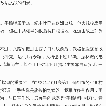
持敌后抗战的图景。
。手榴弹虽于16世纪中叶已在欧洲出现，但大规模应用
武器；但在中共领导的敌后抗日根据地，在游击战上升为
。不过，八路军挺进山西抗日前线前后，武器配置还是以
西北补充后达到1万余颗，人均也不过1.3颗。据林彪的电
以造枪为主，甚至于1937年10月提出主要靠自造实现“一
的重要性。在1937年10月底第129师组织的七亘村
时强调，“手榴弹是敌甚怕之武器，我军宜多带多用，更
为，与日军作战，最称手的武器是“手榴弹和刺刀”。晋