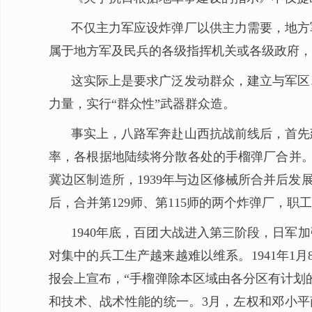
不仅主力军应设炸弹厂以供主力需要，地方
属于地方军及民兵的各级指挥机关或各级政府，
这实际上是要求广泛发动群众，建立与军区
力量，实行“群众性”武器群众造。
事实上，八路军奔赴山西抗战前线后，首先
率，各根据地陆续将分散各处的手榴弹厂合并。1
冀边区制造所，1939年与边区修械所合并后发展
后，合并第129师、第115师的两个炸弹厂，职工
1940年底，百团大战进入第三阶段，日军
对集中的兵工生产越来越难以维系。1941年1
报会上宣布，“手榴弹除本区域由各分区有计划
和技术、战术性能的统一。3月，左权和邓小平商