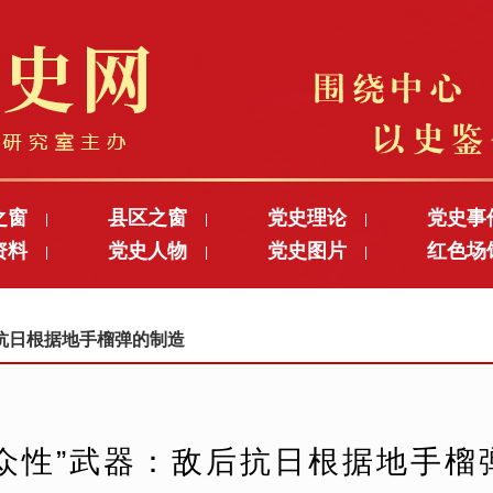
之窗
县区之窗
党史理论
党史事
|
|
|
资料
党史人物
党史图片
红色场
|
|
|
敌后抗日根据地手榴弹的制造
群众性”武器：敌后抗日根据地手榴