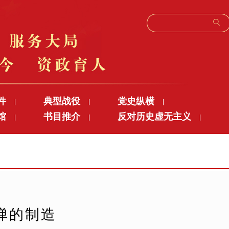
件
典型战役
党史纵横
|
|
|
馆
书目推介
反对历史虚无主义
|
|
|
弹的制造