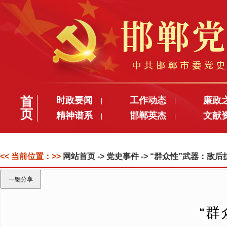
首
时政要闻
工作动态
廉政
|
|
页
精神谱系
邯郸英杰
文献
|
|
<< 当前位置：>>
网站首页
-> 党史事件 -> “群众性”武器：
一键分享
“