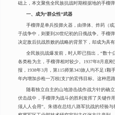
础上，本文聚焦全民族抗战时期根据地的手榴弹
一、成为“群众性”武器
手榴弹是单兵投掷火器，由弹体、炸药（或
于战争中，则要到20世纪初的日俄战争。手榴
决定敌后抗战胜败的战略的背景下，却成为具有
全民族抗战爆发前，时人即已指出，“数十
各类枪为主，手榴弹相对较少。1937年8月底刚
报，1938年3月，第115师第343旅人均不
年内增加步枪一万枝[支]”的宏伟目标。这种
随着独立自主的山地游击战作战方针的确立和
伏击战中，手榴弹为战斗的胜利发挥了关键作用
须人人会用”。朱德在总结八路军抗战的经验与