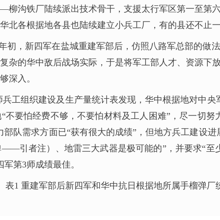
—柳沟铁厂陆续派出技术骨干，支援太行军区第一至第
时，华北各根据地各县也陆续建立小兵工厂，有的县还不止
41年初，新四军在盐城重建军部后，仿照八路军总部的做
复杂的华中敌后战场实际，于是将军工部人才、资源下
够深入。
各师兵工组织建设及生产量统计表发现，华中根据地对中央军
“不要怕经费不够，不要怕材料及工人困难”，尽一切努
力部队需求方面已“获有很大的成绩”，但地方兵工建设进
——引者注）、地雷三大武器是极可能的”，并要求“至
四军第3师成绩最佳。
表1 重建军部后新四军和华中抗日根据地所属手榴弹厂