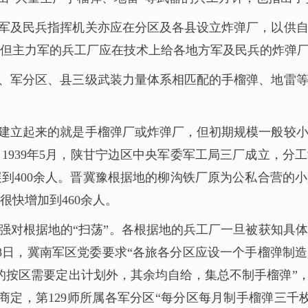
军及民兵指挥机关亦应在分区及各县设立炸弹厂，以供
但主力军的兵工厂应在技术上给各地方军及民兵的炸弹
、军分区、县三级武装力量体系相匹配的手榴弹、地雷
建立起来的就是手榴弹厂或炸弹厂，但初期规模一般较
939年5月，陕甘宁边区中央军委军工局三厂成立，分工制
到400余人。晋冀豫根据地的柳沟铁厂原为公私合营的小厂
很快增加到460余人。
加强对根据地的“扫荡”。各根据地的兵工厂一旦被获知
月8日，冀南军区党委要求“各旅各分区应设一个手榴弹制造
的按区需要定出计划外，其余均自给，集总不制手榴弹”，
定，第129师所属各军分区“每分区每月制手榴弹三千枚