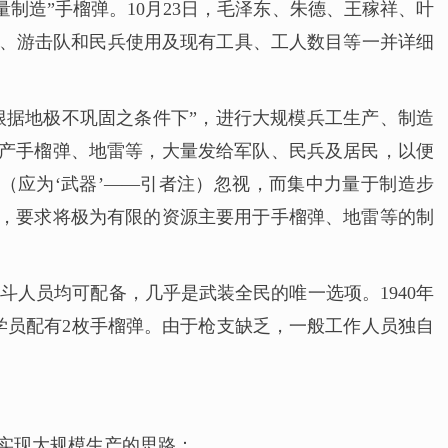
制造”手榴弹。10月23日，毛泽东、朱德、王稼祥、叶
军、游击队和民兵使用及现有工具、工人数目等一并详细
根据地极不巩固之条件下”，进行大规模兵工生产、制造
生产手榴弹、地雷等，大量发给军队、民兵及居民，以便
（应为‘武器’——引者注）忽视，而集中力量于制造步
器，要求将极为有限的资源主要用于手榴弹、地雷等的制
斗人员均可配备，几乎是武装全民的唯一选项。1940年
学员配有2枚手榴弹。由于枪支缺乏，一般工作人员独自
实现大规模生产的思路：