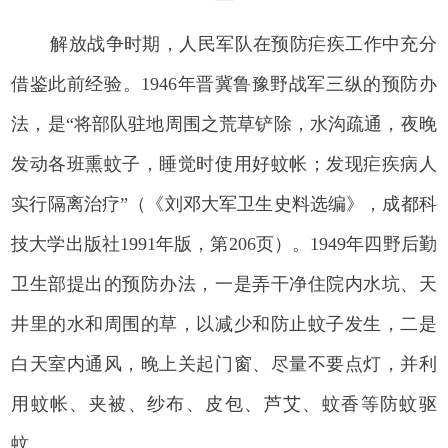
解放战争时期，人民军队在预防疟疾工作中充分
借鉴此前经验。1946年晋冀鲁豫野战军三纵的预防办
法，是“将部队驻地周围之荒草铲除，水沟疏通，夜晚
发动各班熏蚊子，睡觉时使用好蚊帐；发现疟疾病人
实行隔离治疗”（《刘邓大军卫生史料选编》，成都科
技大学出版社1991年版，第206页）。1949年四野后勤
卫生部提出的预防办法，一是弄干净住院内水坑、天
井里的水和周围的草，以减少和防止蚊子发生，二是
白天室内通风，晚上关起门窗、尽量不要点灯，并利
用蚊帐、夹被、纱布、皮包、芦艾、蚊香等防蚊驱
蚊。