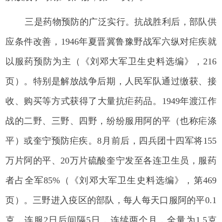
三是药物预防的广泛实行。抗战胜利后，部队供
应条件改善，1946年夏晋冀鲁豫野战军六纵对疟疾就
以服药预防为主（《刘邓大军卫生史料选编》，216
页）。特别是解放战争后期，人民军队通过缴获、接
收、购买等方式获得了大量抗疟药品。1949年渡江作
战的二野、三野、四野，纷纷服用阿的平（也称疟涤
平）或奎宁预防疟疾。8月前后，四兵团十四军将155
万片阿的平、20万片硫酸奎宁发至各连卫生员，服药
者占全军85%（《刘邓大军卫生史料选编》，第469
页）。三野进入疫区的部队，每人每天口服阿的平0.1
克，连服2日后间隔5日，连续两个月，全量为1.5克