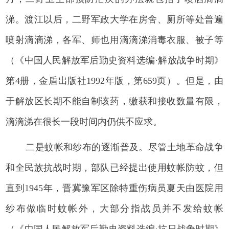
涕。渡江以后，二野军政大学在房舍、厕所等处普遍
喷射滴滴涕，各军、师也用滴滴涕消毒衣服、被子等
（《中国人民解放军后勤史资料选编·解放战争时期》
第4册，金盾出版社1992年版，第659页）。但是，由
于解放区长期不能自制该药，缴获和接收数量有限，
滴滴涕在很长一段时间内仍供不应求。
二是蚊帐和纱布的逐渐普及。尽管土地革命战争
和全民族抗战时期，部队已经提出使用蚊帐防蚊，但
直到1945年，晋冀豫军区除特重伤病员夏天由医院用
纱布做临时蚊帐外，大部分指战员并不发给蚊帐
（《中国人民解放军后勤史资料选编·抗日战争时期》