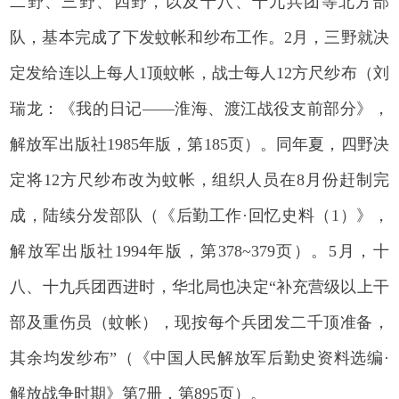
二野、三野、四野，以及十八、十九兵团等北方部
队，基本完成了下发蚊帐和纱布工作。2月，三野就决
定发给连以上每人1顶蚊帐，战士每人12方尺纱布（刘
瑞龙：《我的日记——淮海、渡江战役支前部分》，
解放军出版社1985年版，第185页）。同年夏，四野决
定将12方尺纱布改为蚊帐，组织人员在8月份赶制完
成，陆续分发部队（《后勤工作·回忆史料（1）》，
解放军出版社1994年版，第378~379页）。5月，十
八、十九兵团西进时，华北局也决定“补充营级以上干
部及重伤员（蚊帐），现按每个兵团发二千顶准备，
其余均发纱布”（《中国人民解放军后勤史资料选编·
解放战争时期》第7册，第895页）。