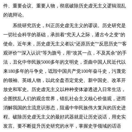
件、重要会议、重要人物，彻底破除历史虚无主义逻辑混乱
的诡辩论。
系统研究历史，纠正历史虚无主义的谬误。历史研究是
一切社会科学的基础，承担着“究天人之际，通古今之变”的
使命。近年来，历史虚无主义者以“还原历史”“反思历史”“客
观评价”“深入认识”等为旗号，用“攻其一点，不及其余”的手
法，丑化中华民族5000多年的文明史，歪曲中国人民近代以
来180多年的斗争史，诋毁中国共产党100年奋斗史，污蔑党
的领袖、英雄人物，以此全盘否定党史、新中国史、改革开
放史和军史。历史虚无主义以种种变体渗透进入日常生活，
企图扰乱人们的观念世界，错乱社会主义核心价值观，进而
消解我国的主流意识形态，阻遏中华民族伟大复兴的历史进
程。破除历史虚无主义的最好武器就是让历史说话，用史实
发言。要不断提升历史研究的水平，掌握史学领域的话语