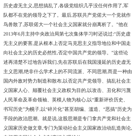
历史虚无主义,思想搞乱了,各级党组织几乎没任何作用了,军
队都不在党的领导之下了。最后,苏联共产党偌大一个党就作
鸟兽散了,苏联偌大一个社会主义国家就分崩离析了。”他在
2013年6月主持中央政治局第七次集体学习时还说过:“历史虚
无主义的要害,是从根本上否定马克思主义指导地位和中国走
向社会主义的历史必然性,否定中国共产党的领导。”这些论
述再清楚不过地告诉我们,先在苏联后在我国漫延的历史虚无
主义思潮,绝非什么学术上的不同流派、不同思潮,而是一种由
国内外敌对势力制造和散布,以否定共产党领导、搞乱社会主
义国家人心、颠覆社会主义政权为目的,以攻击、丑化和污蔑
人民革命及革命领袖、英模人物为核心,以“重新评价历史、
书写历史”为幌子,以“碎片化”甚至胡编、滥造、“恶搞”历史为
手段的政治思潮。就是说,这股思潮是专门拿共产党和社会主
义国家历史做文章,专门为策动社会主义国家政治动乱造舆论,