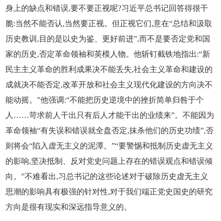
身上的缺点和错误,要不要正视呢?习近平总书记回答得很干
脆:当然不能否认,当然要正视。但正视它们,意在“总结和汲取
历史教训,目的是以史为鉴、更好前进”,而不是要否定党和国
家的历史,否定革命领袖和英模人物。他斩钉截铁地指出:“新
民主主义革命的胜利成果决不能丢失,社会主义革命和建设的
成就决不能否定,改革开放和社会主义现代化建设的方向决不
能动摇。”他强调:“不能把历史逆境中的挫折简单归咎于个
人……苛求前人干出只有后人才能干出的业绩来”。不能因为
革命领袖“有失误和错误就全盘否定,抹杀他们的历史功绩”,否
则将会“陷入虚无主义的泥潭。”“要警惕和抵制历史虚无主义
的影响,坚决抵制、反对党史问题上存在的错误观点和错误倾
向。”不难看出,习总书记的这些论述对于破除历史虚无主义
思潮的影响具有极强的针对性,对于我们端正党史国史的研究
方向是很有现实和深远指导意义的。