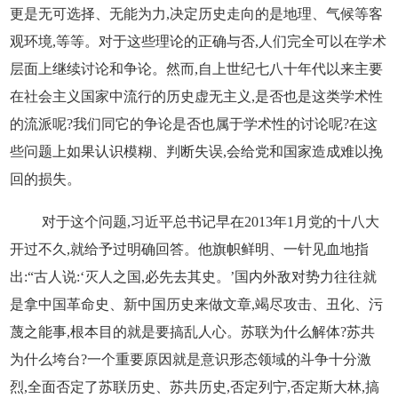
更是无可选择、无能为力,决定历史走向的是地理、气候等客
观环境,等等。对于这些理论的正确与否,人们完全可以在学术
层面上继续讨论和争论。然而,自上世纪七八十年代以来主要
在社会主义国家中流行的历史虚无主义,是否也是这类学术性
的流派呢?我们同它的争论是否也属于学术性的讨论呢?在这
些问题上如果认识模糊、判断失误,会给党和国家造成难以挽
回的损失。
对于这个问题,习近平总书记早在2013年1月党的十八大
开过不久,就给予过明确回答。他旗帜鲜明、一针见血地指
出:“古人说:‘灭人之国,必先去其史。’国内外敌对势力往往就
是拿中国革命史、新中国历史来做文章,竭尽攻击、丑化、污
蔑之能事,根本目的就是要搞乱人心。苏联为什么解体?苏共
为什么垮台?一个重要原因就是意识形态领域的斗争十分激
烈,全面否定了苏联历史、苏共历史,否定列宁,否定斯大林,搞