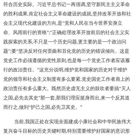
符合历史实际。习近平总书记一再强调,坚守新民主主义革命
的胜利成果,肯定社会主义革命建设的成就,坚持改革开放和社
会主义现代化建设的方向,是“党和人民在当今世界安身立
命、风雨前行的资格”;“正确处理改革开放前后的社会主义实
践探索的关系,不只是一个历史问题,更主要的是一个政治问
题”;要“坚决反对任何歪曲和丑化党的历史的错误倾向。这是
党史工作必须遵循的党性原则,也是每一个党史工作者应该履
行的政治责任。”这充分说明,维护党和国家的历史对于维护
党的领导和社会主义制度有多么要紧,党史国史工作者肩上的
政治责任有多么重大。既然历史虚无主义的鼓吹者要搞“灭人
之国,必先去其史”那一套,那我们理应挺身而出,来一个反其道
而行之,做到“护己之国,必先卫其史。”
当前,我国正处在实现全面建成小康社会和中华民族伟大
复兴奋斗目标的历史关键时期,特别需要维护好国家的意识形