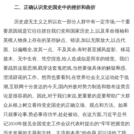
二、正确认识党史国史中的挫折和曲折
历史虚无主义之所以在一部分人群中有一定市场,一个重
要原因就是它往往抓住我们党和国家历史上,以及革命领袖和
英模人物身上存在的某些缺点、错误,加以无限放大,以点代
面、以偏概全,攻其一点、不及其余,有时甚至捕风捉影、移花
接木、无中生有、凭空捏造,给人造成似是而非的错觉。我们
要战胜这股思潮,戳穿这套鬼把戏,当然要做具体的解疑释惑、
澄清辟谣的工作。然而也要看到,在世界社会主义运动处于低
潮,互联网十分发达的今天,国内外敌对势力制造和散布这类言
论是很容易的。因此,对于我们来说,更重要的是要帮助广大群
众从根上树立看待党史国史的正确立场、观点和方法。如果
只就事论事,势必事倍功半,处处被动。在这方面,习近平总书
记2010年接见全国党史工作会议代表时提出的“牢牢把握党的
历史发展的主题和主线、主流和本质”的命题,可以说给了我