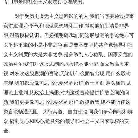
专门用来同社会主义制度打心理战的。
对于受历史虚无主义思潮影响的人,我们当然要通过摆事
实讲道理,心平气和地做思想转化工作,帮助他们划清是非界
限,澄清模糊认识。但必须明确,我们同这股思潮的争论绝非可
以平起平坐的小是小非之争,而是要不要坚持共产党领导和社
会主义制度的大是大非之争,是关系到人心稳乱、国家安危的
政治斗争;我们对这股思潮的危害绝不能小觑,而应当高度重
视;对鼓吹这股思潮的言论,无论以什么面貌出现,用什么形式
表现,我们都应像习总书记要求的那样,敢于亮剑,迎头痛击,从
理论上批判,从政治上揭露;对为这类言论提供扩散空间的问
题,我们更要像习总书记要求的那样,敢抓敢管,绝不能听任这
类言论畅通无阻、大行其道、自由泛滥,同我们争夺阵地和群
众,搞乱党心和民心,危及党的领导和社会主义国家政权的安
全。