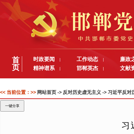
首
时政要闻
工作动态
廉政
|
|
页
精神谱系
邯郸英杰
文献
|
|
<< 当前位置：>>
网站首页
-> 反对历史虚无主义 -> 习近平
一键分享
习