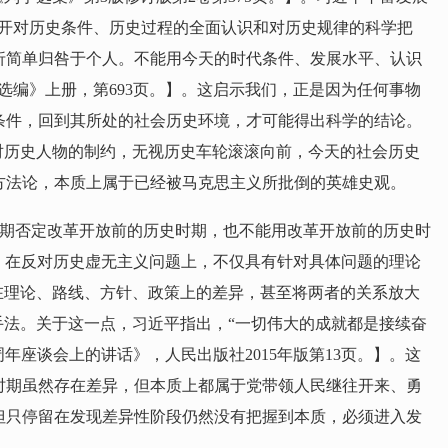
开对历史条件、历史过程的全面认识和对历史规律的科学把
折简单归咎于个人。不能用今天的时代条件、发展水平、认识
选编》上册，第693页。】。这启示我们，正是因为任何事物
条件，回到其所处的社会历史环境，才可能得出科学的结论。
对历史人物的制约，无视历史车轮滚滚向前，今天的社会历史
方法论，本质上属于已经被马克思主义所批倒的英雄史观。
时期否定改革开放前的历史时期，也不能用改革开放前的历史时
的，在反对历史虚无主义问题上，不仅具有针对具体问题的理论
在理论、路线、方针、政策上的差异，甚至将两者的关系放大
手法。关于这一点，习近平指出，“一切伟大的成就都是接续奋
年座谈会上的讲话》，人民出版社2015年版第13页。】。这
时期虽然存在差异，但本质上都属于党带领人民继往开来、勇
但只停留在发现差异性阶段仍然没有把握到本质，必须进入发