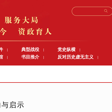
件
典型战役
党史纵横
|
|
|
馆
书目推介
反对历史虚无主义
|
|
|
构与启示