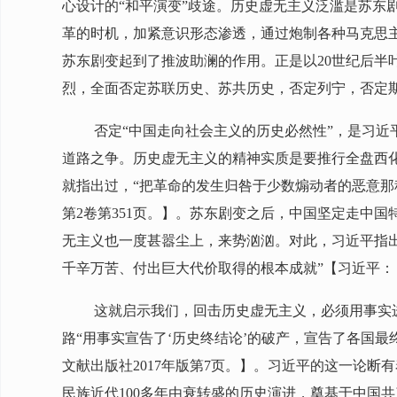
心设计的“和平演变”歧途。历史虚无主义泛滥是苏东
革的时机，加紧意识形态渗透，通过炮制各种马克思主
苏东剧变起到了推波助澜的作用。正是以20世纪后半
烈，全面否定苏联历史、苏共历史，否定列宁，否定斯
否定“中国走向社会主义的历史必然性”，是习
道路之争。历史虚无主义的精神实质是要推行全盘西化
就指出过，“把革命的发生归咎于少数煽动者的恶意那
第2卷第351页。】。苏东剧变之后，中国坚定走中
无主义也一度甚嚣尘上，来势汹汹。对此，习近平指
千辛万苦、付出巨大代价取得的根本成就”【习近平：《
这就启示我们，回击历史虚无主义，必须用事实
路“用事实宣告了‘历史终结论’的破产，宣告了各国
文献出版社2017年版第7页。】。习近平的这一论
民族近代100多年由衰转盛的历史演进，奠基于中国