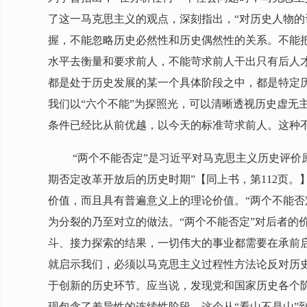
了这一马克思主义的观点，深刻指出，“对历史人物
握，不能忽略历史必然性和历史偶然性的关系。不能
水平去衡量和要求前人，不能苛求前人干出只有后人才
都是处于历史发展的某一个具体阶段之中，都是特定
我们以“六个不能”为探照光，可以清晰透视历史虚
条件已经比从前优越，以今天的标准苛求前人。这种
“两个不能否定”是习近平对马克思主义历史评
期否定改革开放后的历史时期”【同上书，第112页
价值，而且具有普遍意义上的理论价值。“两个不能
为分裂的乃至对立的做法。“两个不能否定”对后者的
斗、接力探索的结果，一切伟大的事业都需要在承前启后
就启示我们，必须以马克思主义过程性方法论反对历
于创新的历史环节。应当说，发现党和国家历史各个
现包含了差异性的连续性阶段，这个从“看山不是山”