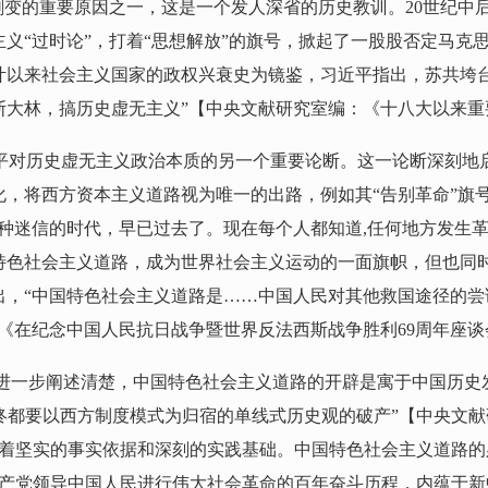
剧变的重要原因之一，这是一个发人深省的历史教训。20世纪中
义“过时论”，打着“思想解放”的旗号，掀起了一股股否定马克
叶以来社会主义国家的政权兴衰史为镜鉴，习近平指出，苏共垮
大林，搞历史虚无主义”【中央文献研究室编：《十八大以来重要
近平对历史虚无主义政治本质的另一个重要论断。这一论断深刻地
，将西方资本主义道路视为唯一的出路，例如其“告别革命”旗号
种迷信的时代，早已过去了。现在每个人都知道,任何地方发生革
国特色社会主义道路，成为世界社会主义运动的一面旗帜，但也同时
出，“中国特色社会主义道路是……中国人民对其他救国途径的
在纪念中国人民抗日战争暨世界反法西斯战争胜利69周年座谈会
进一步阐述清楚，中国特色社会主义道路的开辟是寓于中国历史
最终都要以西方制度模式为归宿的单线式历史观的破产”【中央文
断有着坚实的事实依据和深刻的实践基础。中国特色社会主义道路的
共产党领导中国人民进行伟大社会革命的百年奋斗历程，内蕴于新