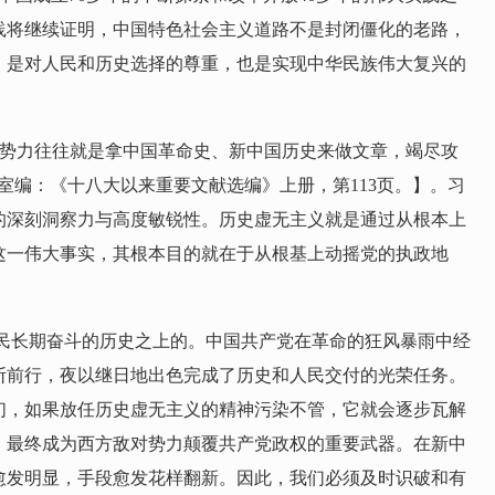
践将继续证明，中国特色社会主义道路不是封闭僵化的老路，
，是对人民和历史选择的尊重，也是实现中华民族伟大复兴的
对势力往往就是拿中国革命史、新中国历史来做文章，竭尽攻
室编：《十八大以来重要文献选编》上册，第113页。】。习
的深刻洞察力与高度敏锐性。历史虚无主义就是通过从根本上
这一伟大事实，其根本目的就在于从根基上动摇党的执政地
民长期奋斗的历史之上的。中国共产党在革命的狂风暴雨中经
断前行，夜以继日地出色完成了历史和人民交付的光荣任务。
们，如果放任历史虚无主义的精神污染不管，它就会逐步瓦解
，最终成为西方敌对势力颠覆共产党政权的重要武器。在新中
愈发明显，手段愈发花样翻新。因此，我们必须及时识破和有