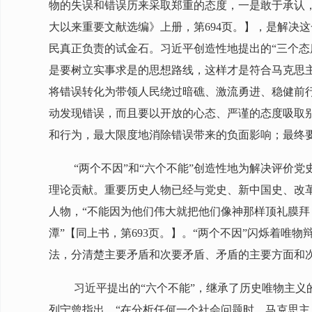
物的失误和错误历来采取郑重的态度，一是敢于承认
大以来重要文献选编》上册，第694页。】，是解决
民真正负责的试金石。习近平创造性地提出的“三个
是要树立实事求是的思想路线，这样才是符合马克思
将错误转化为带领人民绕过暗礁、激流勇进、稳健前
动发现错误，而且要以开放的心态、严谨的态度吸取
和行为，最大限度地消除错误带来的负面影响；最终
“两个不因”和“六个不能”创造性地为解决评价
理论贡献。重要历史人物已经与党史、新中国史、改
人物，“不能因为他们伟大就把他们像神那样顶礼膜
潭”【同上书，第693页。】。“两个不因”闪烁着
法，分清楚主要矛盾和次要矛盾、矛盾的主要方面和
习近平提出的“六个不能”，继承了历史唯物主
列宁曾指出，“在分析任何一个社会问题时，马克思主