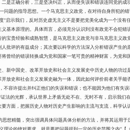
，二是正确分析，三是坚决纠正，从而使失误和错误连同党的成
这一问题的指导思想。一个马克思主义政党，在对待自身所犯的
态度”启示我们，反对历史虚无主义不是要把党美化成为一个没有
主义基本原理的。具体而言，必须充分认识到没有政党不会犯错
行的宝贵经验和成熟智慧，是马克思主义政党与非马克思主义政
别人批评的有益成分；其次要以科学的方法深入分析错误产生的
要将曾经的错误转换成为党和国家一笔可贵的精神财富，为党和
党史、新中国史、改革开放史和社会主义发展史中历史人物的功
革开放史和社会主义发展史融为一体，因此如何评价前者关乎能否
拜，不容许提出并纠正他们的失误和错误；也不能因为他们有失
唯物辩证法的光辉，承认世界上矛盾无处不在、无时不有，启示我
次要方面，把握历史人物对历史产生影响的主流与支流，科学认
义的思想精髓，突出强调具体问题具体分析的方法，并将其运用于
义理论的绝对要求，就是要把问题提到一定的历史范围之内”【《列