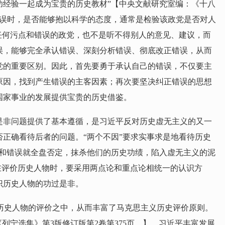
功经验一起成为宝贵的历史教材”【中央文献研究室编：《十八
错误时，是否能够抱以科学的态度，通常是检验该政党是否对人
任何污点和错误的政党，也不是听不得别人的意见、建议，而
误，能够完全承认错误、深刻分析错误、彻底改正错误，从而
党的重要区别。因此，首先要勇于承认自己的错误，不仅要主
原因，找到产生错误的主客因素；再次要坚决纠正错误的思想
国家事业的发展提供宝贵的历史借鉴。
过是非问题提供了基本遵循，是习近平反对历史虚无主义的又一
正确看待后者的问题。“两个不因”要求实事求是地看待历史
误和错误就全盘否定，抹杀他们的历史功绩，陷入虚无主义的泥
们在评价历史人物时，要采用两点论和重点论相统一的认识方
识历史人物的功过是非。
历史人物的评价之中，从而丰富了马克思主义历史评价原则。
宁选集》第3版修订版第2卷第375页。】。习近平丰富发展