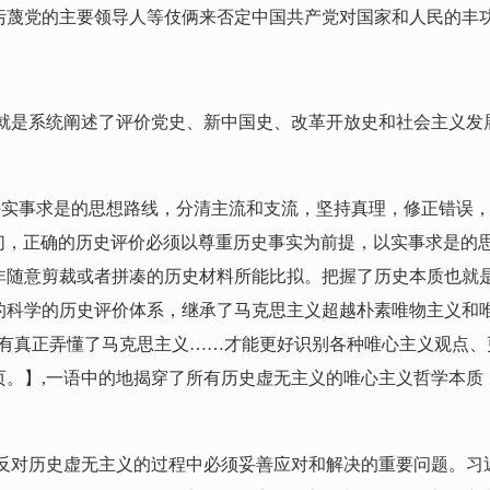
污蔑党的主要领导人等伎俩来否定中国共产党对国家和人民的丰
就是系统阐述了评价党史、新中国史、改革开放史和社会主义发
持实事求是的思想路线，分清主流和支流，坚持真理，修正错误
我们，正确的历史评价必须以尊重历史事实为前提，以实事求是的
非随意剪裁或者拼凑的历史材料所能比拟。把握了历史本质也就
科学的历史评价体系，继承了马克思主义超越朴素唯物主义和唯
只有真正弄懂了马克思主义……才能更好识别各种唯心主义观点、
11页。】,一语中的地揭穿了所有历史虚无主义的唯心主义哲学本
反对历史虚无主义的过程中必须妥善应对和解决的重要问题。习近