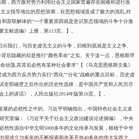
后期，西方敌对势力利用社会主义国家普遍存在困难和进行改
思主义指导地位的思想浪潮，在思想领域造成了极大的混乱,对
台和苏联解体的“一个重要原因就是意识形态领域的斗争十分激
文献选编》上册，第113页。】。
启示我们，与历史虚无主义的斗争，归根到底就是主义之争、
背后隐藏的却是推行“颜色革命”之实。关于这一点，恩格斯早
命动荡,其背后必然有某种社会要求”【《马克思恩格斯文集》
成为西方反共势力实行“西化”“分化”战略的重点目标，历史虚
尝试全部碰壁之后作出的历史性选择，是中国共产党和人民历尽
上的讲话》，人民出版社2014年版第16页。】。
发展的必然性之中的。习近平明确指出，中国特色社会主义道
献研究室编：《习近平关于社会主义政治建设论述摘编》，中央
必然性源自中华文明5000多年的文化传承与发展，根植于中华
中国成立70多年的不断探索和改革开放40多年的伟大实践之