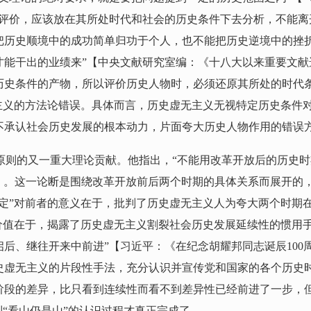
的评价，应该放在其所处时代和社会的历史条件下去分析，不能离
把历史顺境中的成功简单归功于个人，也不能把历史逆境中的挫
能干出的业绩来”【中央文献研究室编：《十八大以来重要文献
历史条件的产物，所以评价历史人物时，必须还原其所处的时代
无主义的方法论错误。具体而言，历史虚无主义无视特定历史条件
不承认社会历史发展的根本动力，片面夸大历史人物作用的错误
价原则的又一重大理论贡献。他指出，“不能用改革开放后的历史
。】。这一论断是围绕改革开放前后两个时期的具体关系而展开
否定”对前者的意义在于，批判了历史虚无主义人为夸大两个时期
价值在于，揭露了历史虚无主义割裂社会历史发展延续性的惯用
、继往开来中前进”【习近平：《在纪念胡耀邦同志诞辰100周
史虚无主义的片段性手法，充分认识并宣传党和国家的各个历史
阶段的差异，比只看到连续性而看不到差异性已经前进了一步，
到“看山仍是山”的认识过程才真正完成了。