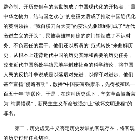
辟帝制、开历史倒车的袁世凯成了中国现代化的开拓者，“量
中华之物力，结与国之欢心”的慈禧太后成了推动中国近代化
的英明领袖，“我自横刀向天笑”的变法先驱谭嗣同成了“近代
激进主义的开头”，民族英雄林则徐的虎门销烟成了不识时
务、不负责任的蛮干。他们还以所谓的“范式转换”来曲解历
史，从根本上违背近代中国的历史实际和首要的历史任务，
改变近代中国所处半殖民地半封建社会的科学结论，将中国
人民的反抗斗争说成是以落后对先进，以保守对进步。他们
甚至宣扬“侵略有功”，散播“中国要富强康乐，先得被殖民一
百五十年”等谬论。于是，在这种历史观下，辛亥革命被断言
为“纯属错误”，新民主主义革命被强加上“破坏文明进程”的
罪名。
第二，历史虚无主义否定历史发展的客观存在，将客观
的历史过程任意切割。