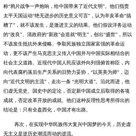
称“鸦片战争一声炮响，给中国带来了近代文明”。他们指责
太平天国运动“绝无进步的历史意义可言”，认为辛亥革命“搞
糟了”，就不该发生，是激进主义的结果。他们假设洋务运动
的“改良”、清政府的“新政”会造就“明主”，创出“盛世”，所以
不该发生抵抗外来侵略、争取民族独立国家富强的革命运
动，更不该产生马克思主义传入中国并与中国实际相结合的
社会主义道路。近现代中国人民应该外向列强俯首称臣，内
向代表腐朽落后生产关系的旧势力妥协，“以英美为师”，迈
向“近代文明的主流”，走出一条 “光明大道”。沿此而进，他
们虚无党史、国史中的定论，否定新中国成立后取得的各项
成就，否定改革开放的成就。他们这种反理性思考所得出的
结论是：只有全盘西化，中国才有出路。
再次，在实现中华民族伟大复兴中国梦的今天，历史虚
无主义是逆历史潮流而动的逆流。