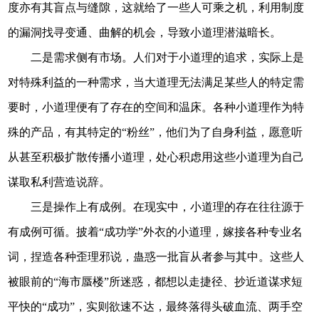
度亦有其盲点与缝隙，这就给了一些人可乘之机，利用制度
的漏洞找寻变通、曲解的机会，导致小道理潜滋暗长。
二是需求侧有市场。人们对于小道理的追求，实际上是
对特殊利益的一种需求，当大道理无法满足某些人的特定需
要时，小道理便有了存在的空间和温床。各种小道理作为特
殊的产品，有其特定的“粉丝”，他们为了自身利益，愿意听
从甚至积极扩散传播小道理，处心积虑用这些小道理为自己
谋取私利营造说辞。
三是操作上有成例。在现实中，小道理的存在往往源于
有成例可循。披着“成功学”外衣的小道理，嫁接各种专业名
词，捏造各种歪理邪说，蛊惑一批盲从者参与其中。这些人
被眼前的“海市蜃楼”所迷惑，都想以走捷径、抄近道谋求短
平快的“成功”，实则欲速不达，最终落得头破血流、两手空