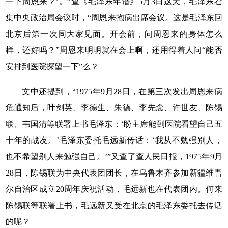
一下周恩来？’。”查《毛泽东年谱》5月3日这天，毛泽东召
集中央政治局会议时，“周恩来抱病出席会议。这是毛泽东回
北京后第一次同大家见面。开会前，问周恩来的身体怎么
样，还好吗？”周恩来明明就在会上啊，还用得着人问“能否
安排到医院探望一下”么？
文中还提到，“1975年9月28日，在第三次发出周恩来病
危通知后，叶剑英、李德生、朱德、李先念、许世友、陈锡
联、韦国清等联署上书毛泽东：‘盼主席能到医院看望自己五
十年的战友。’毛泽东委托毛远新传话：‘我从不勉强别人，
也不希望别人来勉强自己。’”又查了查人民日报，1975年9月
28日，陈锡联为中央代表团团长，在乌鲁木齐参加新疆维吾
尔自治区成立20周年庆祝活动，毛远新也在代表团内。何来
陈锡联等联署上书，毛远新又受在北京的毛泽东委托去传话
的呢？