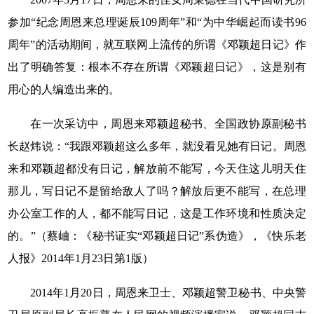
参加“纪念周恩来总理诞辰
109
周年”和“为中华崛起而读书
96
周年”的活动期间，就互联网上流传的所谓《邓颖超日记》作
出了明确答复：根本不存在所谓《邓颖超日记》，这是别有
用心的人编造出来的。
在一次采访中，周恩来邓颖超秘书、全国政协原副秘书
长赵炜说：“我跟邓颖超这么多年，就没看见她有日记。周恩
来和邓颖超都没有日记，解放前不能写，今天住这儿明天住
那儿，写日记不是留给敌人了吗？解放后更不能写，在总理
办公室工作的人，都不能写日记，这是工作环境和性质决定
的。”（蔡岫：《秘书证实“邓颖超日记”系伪造》，《快乐老
人报》2014年1月23日第1版）
2014年
1
月
20
日，周恩来卫士、邓颖超警卫秘书、中央警