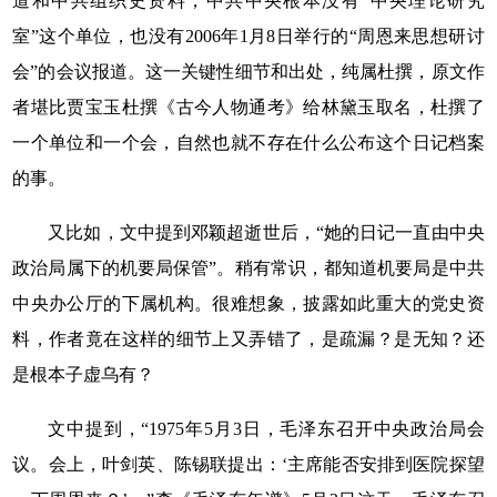
道和中共组织史资料，中共中央根本没有“中央理论研究
室”这个单位，也没有2006年1月8日举行的“周恩来思想研讨
会”的会议报道。这一关键性细节和出处，纯属杜撰，原文作
者堪比贾宝玉杜撰《古今人物通考》给林黛玉取名，杜撰了
一个单位和一个会，自然也就不存在什么公布这个日记档案
的事。
又比如，文中提到邓颖超逝世后，“她的日记一直由中央
政治局属下的机要局保管”。稍有常识，都知道机要局是中共
中央办公厅的下属机构。很难想象，披露如此重大的党史资
料，作者竟在这样的细节上又弄错了，是疏漏？是无知？还
是根本子虚乌有？
文中提到，“1975年5月3日，毛泽东召开中央政治局会
议。会上，叶剑英、陈锡联提出：‘主席能否安排到医院探望