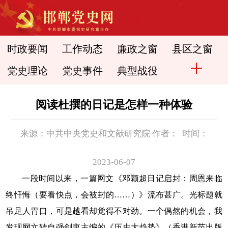
时政要闻
工作动态
廉政之窗
县区之窗
党史理论
党史事件
典型战役
阅读杜撰的日记是怎样一种体验
来源：中共中央党史和文献研究院 作者： 时间：
2023-06-07
一段时间以来，一篇网文《邓颖超日记启封：周恩来临
终忏悔（要看快点，会被封的……）》流布甚广。光标题就
吊足人胃口，可是越看却觉得不对劲。一个偶然的机会，我
发现网文转自强剑衷主编的《历史大趋势》（香港新苗出版