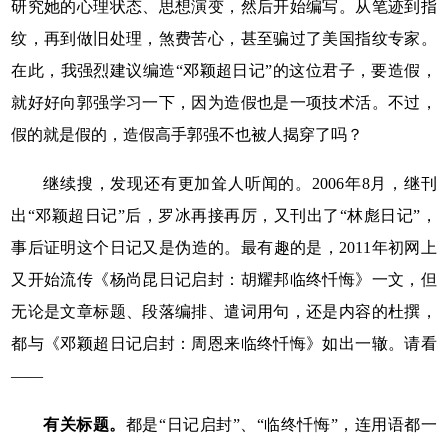
研究她的心理状态、思想演变，然后开始编写。从笔迹到指
纹，再到做旧处理，煞费苦心，甚至骗过了美国指纹专家。
在此，我强烈建议编造“邓颖超日记”的这位君子，要造假，
就好好向郭强学习一下，因为造假也是一项技术活。不过，
假的就是假的，造假高手郭强不也被人揭穿了吗？
继续搜，发现还有更加耸人听闻的。2006年8月，继刊
出“邓颖超日记”后，罗冰再接再厉，又刊出了“林彪日记”，
事后证明这个日记又是伪造的。最有趣的是，2011年初网上
又开始流传《杨尚昆日记启封：胡耀邦临终忏悔》一文，但
无论是文章标题、段落编排、遣词用句，还是内容的杜撰，
都与《邓颖超日记启封：周恩来临终忏悔》如出一辙。请看
——
有关标题。
都是“日记启封”、“临终忏悔”，连用语都一