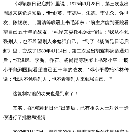
《邓颖超日记启封》里说，1975年9月28日，第三次发出
周恩来病危通知后，“叶剑英、李德生、朱德、李先念、许世
友、陈锡联、韦国清等联署上书毛泽东：‘盼主席能到医院看
望自己五十年的战友。’毛泽东委托毛远新传话：‘我从不勉
强别人，也不希望别人来勉强自己。’”到了《杨尚昆日记启
封》里，变成了1989年4月14日，第二次发出胡耀邦病危通知
后，“江泽民、李鹏、乔石、杨尚昆等联署上书邓小平：‘盼
小平能到医院看望自己五十年的战友。’邓小平委托邓林传
话：‘我从不勉强别人，也不希望别人来勉强自己。’”
这复制粘贴的功夫也是到家了！
其实，在“邓颖超日记”出笼后，已有相关人士对这一造
假进行了批驳和澄清——
2007年
3
月
17
日，周恩来的侄女周秉德在当代中国研究所