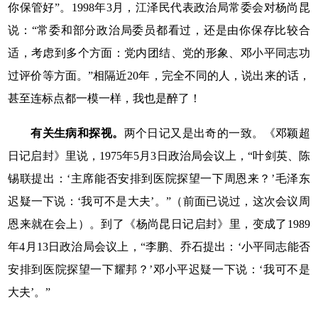
你保管好”。
1998
年
3
月，江泽民代表政治局常委会对杨尚昆
说：“常委和部分政治局委员都看过，还是由你保存比较合
适，考虑到多个方面：党内团结、党的形象、邓小平同志功
过评价等方面。”相隔近
20
年，完全不同的人，说出来的话，
甚至连标点都一模一样，我也是醉了！
有关生病和探视。
两个日记又是出奇的一致。《邓颖超
日记启封》里说，
1975
年
5
月
3
日政治局会议上，“叶剑英、陈
锡联提出：‘主席能否安排到医院探望一下周恩来？’毛泽东
迟疑一下说：‘我可不是大夫’。”（前面已说过，这次会议周
恩来就在会上）。到了《杨尚昆日记启封》里，变成了
1989
年
4
月
13
日政治局会议上，“李鹏、乔石提出：‘小平同志能否
安排到医院探望一下耀邦？’邓小平迟疑一下说：‘我可不是
大夫’。”