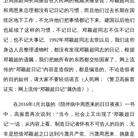
卫局原副局长高振普在人民网的视频演播室说，邓颖超同志
和周恩来总理都没有记日记的习惯，而且他们过去长期在国
统区地下工作，不允许他们把事情都记下来。建国以后他们
也延续了这样的习惯，不记日记。邓颖超同志不仅不记日
记，也不记大事记。
1992
年邓颖超同志去世以后，我们这些
身边人员整理遗物时，都没有发现邓颖超同志的日记，根据
邓颖超的遗嘱，我们把她所有的东西都交给国家了。网上流
传的“邓颖超日记”内容是造假的，都是编造的。不论造假者
的目的如何，请大家不要轻信谣言（人民网：《警卫高振普
证实：网上流传“邓颖超日记”属伪造》）。
在2016年1月出版的《陪伴病中周恩来的日日夜夜》一书
中，高振普再次说到：“当今，社会上又出现了‘邓颖超日
记’一说，从内容上看。制造日记者怀有不可告人的目的，无
非是想借邓颖超之口达到污蔑共产党、污蔑周恩来、挑拨是