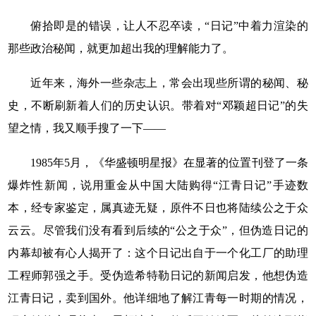
俯拾即是的错误，让人不忍卒读，“日记”中着力渲染的
那些政治秘闻，就更加超出我的理解能力了。
近年来，海外一些杂志上，常会出现些所谓的秘闻、秘
史，不断刷新着人们的历史认识。带着对“邓颖超日记”的失
望之情，我又顺手搜了一下——
1985年
5
月，《华盛顿明星报》在显著的位置刊登了一条
爆炸性新闻，说用重金从中国大陆购得“江青日记”手迹数
本，经专家鉴定，属真迹无疑，原件不日也将陆续公之于众
云云。尽管我们没有看到后续的“公之于众”，但伪造日记的
内幕却被有心人揭开了：这个日记出自于一个化工厂的助理
工程师郭强之手。受伪造希特勒日记的新闻启发，他想伪造
江青日记，卖到国外。他详细地了解江青每一时期的情况，