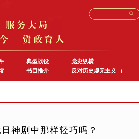
件
典型战役
党史纵横
|
|
|
馆
书目推介
反对历史虚无主义
|
|
|
抗日神剧中那样轻巧吗？