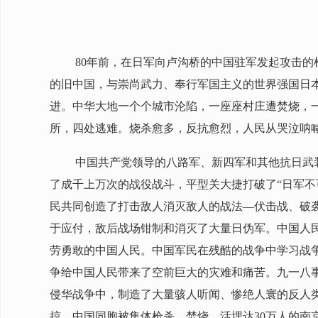
80年前，在日军向卢沟桥的中国驻军发起攻击
的旧中国，与崇尚武力、奉行军国主义的世界强国日
进。中华大地一个个城市沦陷，一座座村庄遭焚烧，
所，四处逃难。烧杀愈多，反抗愈烈，人民从哭泣呐
中国共产党领导的八路军、新四军和其他抗日武
了成千上万次的战役战斗，平型关大捷打破了“日军
民共同创造了打击敌人消灭敌人的战法—伏击战、破
于应付，敌后战场钳制和消灭了大量日伪军。中国人
劳勇敢的中国人民。中国军民在残酷的战争中学习战
争给中国人民带来了空前巨大的灾难和痛苦。九一八事
侵华战争中，制造了大量骇人听闻、惨绝人寰的反人
掠，中国同胞被集体枪杀、焚烧、活埋达30万人的