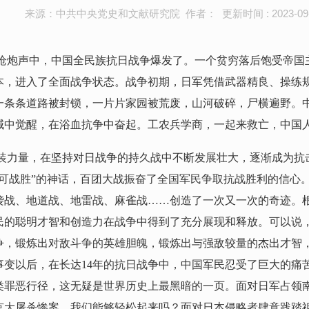
来源：中共中央党史和文献研究院 作者： 更新时间 : 2023-09-
的枪炮声中，中国全民族抗日战争爆发了。一个贫穷落后饱受帝国
本，进入了全面战争状态。战争初期，日军凭借武器精良、操练
一条条道路被封锁，一片片家园被荒废，山河破碎，尸横遍野。
喊中觉醒，在浴血抗争中奋起。工农兵学商，一起来救亡，中国
装力量，在
坚持对日战争的持久战中不断发展壮大，逐渐成为抗
不可战胜”的神话，百团大战振奋了全国军民争取抗战胜利的信心
袭战、地道战、地雷战、麻雀战……创造了一次又一次的奇迹。
民的聪明才智和创造力在战争中得到了充分展现和释放。可以说
争，锻炼出对敌斗争的英雄胆魄，锻炼出与强敌较量的杰出才智
变以后，在长达14年的抗日战争中，中国军民忍受了巨大的痛苦
类罪恶行径，这无疑是世界历史上最黑暗的一页。面对日军占领
南京大屠杀惨案，我们能够轻松起来吗？面对日本侵略者肆意践踏