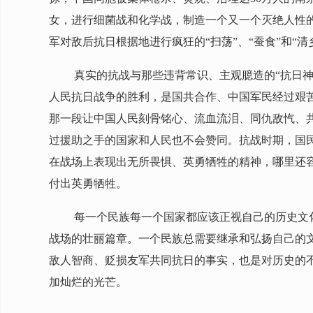
女，进行细菌战和化学战，制造一个又一个灭绝人性
军对敌后抗日根据地进行疯狂的“扫荡”、“蚕食”和“
真实的抗战与那些违背常识、主观臆造的“抗日神
人民抗日战争的胜利，是国共合作、中国军民经过艰
那一段让中国人民刻骨铭心、流血流泪、同仇敌忾、
过援助之手的国家和人民也不会赞同。抗战时期，国
在战场上表现出无所畏惧、英勇牺牲的精神，哪里还
付出英勇牺牲。
每一个民族每一个国家都应该正视自己的历史文
战场的壮丽篇章。一个民族总需要继承和弘扬自己的
敌人智商、贬损友军共同抗日的事实，也是对历史的
加灿烂的光芒。