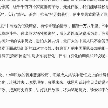
的惨案，让千千万万个家庭妻离子散、无处归依，我们能够轻松
清乡”，实行“烧光、杀光、抢光”的无数暴行，使中华民族蒙受了
剧”中制造的低级庸俗、有悖常理的情节，相距十万八千里。“
苦卓绝斗争、付出巨大牺牲换来的，后人若以荒诞娱乐为名，恣意
共御外侮的战争历史，恐怕人神共愤，最广大的中国人民不会答
民党正面战场组织的22次大会战，数逾百万的中国军队参加的那
容得了那些“神剧”中对友军弱智化、日军白痴化的调侃和戏说呢
化。中华民
族的苦难悲痛经历，汇聚成人类战争记忆史上的壮阔
文化，珍视过去，珍爱现在，珍重未来。抹黑和诋毁抗日英雄是
不敬。把握历史真实，讲好抗日故事，将为铭记历史、珍爱和平