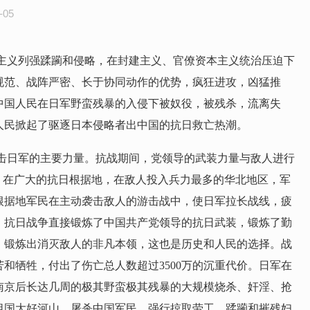
05
主义列强蹂躏和侵略，在封建主义、官僚资本主义统治压迫下
规范、战阵严密、长于协同动作的优势，疯狂进攻，凶猛推
中国人民在日军野蛮残暴的入侵下被奴役，被残杀，流离失
人民掀起了驱逐日本侵略者出中国的抗日救亡热潮。
击日军的主要力量。抗战期间，党领导的武装力量与敌人进行
。在广大的抗日根据地，在敌人投入兵力最多的华北地区，军
根据地军民在主动袭击敌人的游击战中，使日军拉长战线，疲
，抗日战争直接锻炼了中国共产党领导的抗日武装，锻炼了勤
，锻炼出消灭敌人的非凡本领，这也是历史和人民的选择。战
和牺牲，付出了伤亡总人数超过3500万的沉重代价。日军在
南京后长达几周的极其野蛮极其残暴的大规模烧杀、奸淫、抢
祖国大好河山，屠杀中国军民，强行掠取劳工，蹂躏和摧残妇