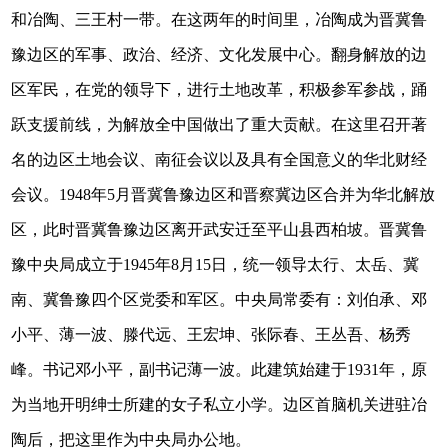
和冶陶、三王村一带。在这两年的时间里，冶陶成为晋冀鲁
豫边区的军事、政治、经济、文化发展中心。翻身解放的边
区军民，在党的领导下，进行土地改革，积极参军参战，踊
跃支援前线，为解放全中国做出了重大贡献。在这里召开著
名的边区土地会议、南征会议以及具有全国意义的华北财经
会议。1948年5月晋冀鲁豫边区和晋察冀边区合并为华北解放
区，此时晋冀鲁豫边区离开武安迁至平山县西柏坡。晋冀鲁
豫中央局成立于1945年8月15日，统一领导太行、太岳、冀
南、冀鲁豫四个区党委和军区。中央局常委有：刘伯承、邓
小平、薄一波、滕代远、王宏坤、张际春、王丛吾、杨秀
峰。书记邓小平，副书记薄一波。此建筑始建于1931年，原
为当地开明绅士所建的女子私立小学。边区首脑机关进驻冶
陶后，把这里作为中央局办公地。