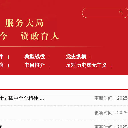
件
典型战役
党史纵横
|
|
|
馆
书目推介
反对历史虚无主义
|
|
|
党员示范培训班开展专题授课
更新时间：2025-
更新时间：2025-
座
更新时间：2025-