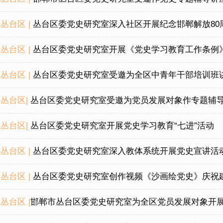
丛台区 |
丛台区委党史研究室深入社区开展纪念邯郸解放80
丛台区 |
丛台区委党史研究室开展《党史学习教育工作条例
丛台区 |
丛台区委党史研究室受邀为全区中青年干部培训班
丛台区|
丛台区委党史研究室受邀为党员发展对象作专题辅
丛台区|
丛台区委党史研究室开展党史学习教育“七进”活动
丛台区 |
丛台区委党史研究室深入教体系统开展党史宣讲活
丛台区 |
丛台区委党史研究室创作视频《沙画绘党史》庆祝建
丛台区 |
​邯郸市丛台区委党史研究室为全区党员发展对象开