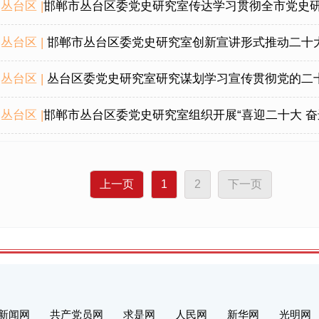
丛台区 |
​邯郸市丛台区委党史研究室传达学习贯彻全市党史
丛台区 |
邯郸市丛台区委党史研究室创新宣讲形式推动二十
丛台区 |
丛台区委党史研究室研究谋划学习宣传贯彻党的二
丛台区 |
​邯郸市丛台区委党史研究室组织开展“喜迎二十大 奋进新征程
上一页
1
2
下一页
新闻网
共产党员网
求是网
人民网
新华网
光明网