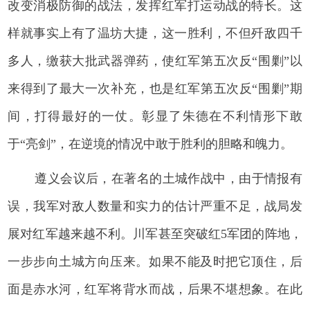
改变消极防御的战法，发挥红军打运动战的特长。这
样就事实上有了温坊大捷，这一胜利，不但歼敌四千
多人，缴获大批武器弹药，使红军第五次反“围剿”以
来得到了最大一次补充，也是红军第五次反“围剿”期
间，打得最好的一仗。彰显了朱德在不利情形下敢
于“亮剑”，在逆境的情况中敢于胜利的胆略和魄力。
遵义会议后，在著名的土城作战中，由于情报有
误，我军对敌人数量和实力的估计严重不足，战局发
展对红军越来越不利。川军甚至突破红5军团的阵地，
一步步向土城方向压来。如果不能及时把它顶住，后
面是赤水河，红军将背水而战，后果不堪想象。在此