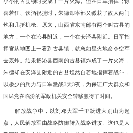
小小的古县顿时变成了一片火海。但在日军指挥官惊
喜若狂、饮酒祝捷时，朱德却率部又缴获了敌人两门
炮和几挺机枪。原来，山西省东南部有两个叫古县的
地方，一个在沁县附近，一个在安泽县附近。日军指
挥官从地图上一看到古县镇，就急如星火地命令空军
去轰炸。结果把沁县西南的古县镇炸成了一片火海，
朱德却在安泽县附近的古县坦然自若地指挥着战斗，
以极少的兵力与日军激战3天3夜，为保证广大群众和
国民党在临汾的军政机关安全转移赢得了时间。
解放战争中，以刘邓大军千里跃进大别山为起
点，人民解放军由战略防御转入战略进攻。这也是人