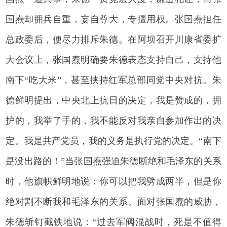
国焘却拥兵自重，妄自尊大，专擅用权。张国焘担任
总政委后，便尽力排斥朱德。在阿坝召开川康省委扩
大会议上，张国焘明确要朱德表态支持自己，支持他
南下“吃大米”，甚至挟持红军总部同党中央对抗。朱
德鲜明提出，中央北上抗日的决定，我是赞成的，拥
护的，我举了手的，我不能反对我亲自参加作出的决
定。我是共产党员，我的义务是执行党的决定。“南下
是没出路的！”当张国焘强迫朱德断绝和毛泽东的关系
时，他旗帜鲜明地说：你可以把我劈成两半，但是你
绝对割不断我和毛泽东的关系。面对张国焘的威胁，
朱德斩钉截铁地说：“过去军阀混战时，死是不值得