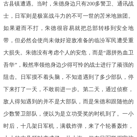
古县镇遭遇。当时，朱德身边只有200多警卫、通讯战
士，日军则是极富战斗力的不可一世的苫米地旅团。
如果避而不打，朱德很容易就把总部转移到安全地
带，但必然会使尚未做好迎敌准备的临汾军民遭受重
大损失。朱德没有考虑个人的安危，而是“愿拼热血卫
吾华”，毅然率领他身边少得可怜的战士进行了顽强的
阻击。日军摸不着头脑，不知道遇到了多少部队，停
下来打了一天，不敢前进一步。第二天，通过侦察，
敌人得知遇到的并不是大部队，而是朱德和跟随他的
少数警卫部队，便以为是立功受奖的时机到了。一小
时后，十几架日军机，满载炸弹，来了个轮番轰炸，