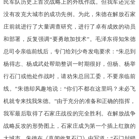
民军队历史上首次战略上的外线作战。但我军还完全
没有攻克大城市的成功先例。为此，朱德在解放石家
庄前就进行了大量调查研究，进行了卓有成效的动员
和部署，反复强调“要勇敢加技术”。毛泽东得知朱德
总司令亲临前线后，专门给刘少奇发电要求：“朱总到
杨得志、杨成武处帮助整训一时期很好，但杨、杨举
行石门或他处作战时，请劝朱总回工委，不要亲临前
线。”朱德却风趣地说：“你们不都在这里吗？未必飞
机就专来找我朱德。”由于充分的准备和正确的指挥，
我军最后取得了石家庄战役的完全胜利。在解放战争
战略反攻的形势图上，石家庄成为第一个插上红旗的
大城市。朱德在《喜闻收复石门》中写道：“石门封锁