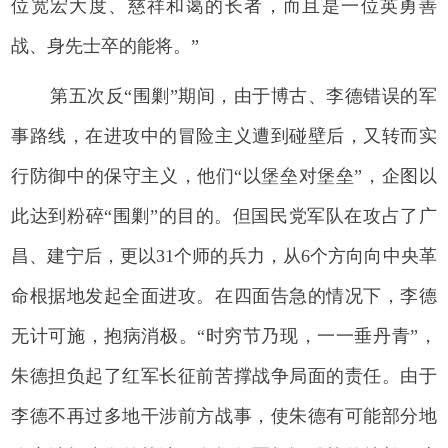
位宽宏大度、慈祥和蔼的长者，而且是一位英勇善
战、身先士卒的能将。”
第五次反“围剿”期间，由于博古、李德错误的军
事路线，在进攻中的冒险主义遭到碰壁后，又转而实
行防御中的保守主义，他们“以堡垒对堡垒”，企图以
此达到粉碎“围剿”的目的。但国民党军队在攻占了广
昌、建宁后，更以31个师的兵力，从6个方向向中央革
命根据地发起全面进攻。在四面告急的情况下，李德
无计可施，抱病消极。“时穷节乃现，一一垂丹青”，
朱德担负起了红军长征前苦撑战争局面的责任。由于
李德不再过多地干涉前方战事，使朱德有可能部分地